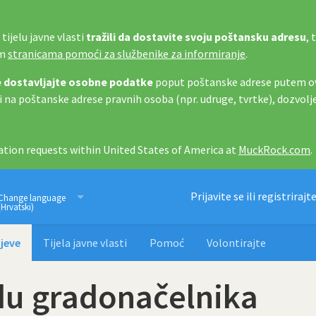
tijelu javne vlasti
tražili da dostavite svoju poštansku adresu
, 
im
stranicama pomoći za službenike za informiranje
.
 dostavljajte osobne podatke
poput poštanske adrese putem ov
i na poštanske adrese pravnih osoba (npr. udruge, tvrtke), dozvolj
tion requests within United States of America at
MuckRock.com
.
Imamo pravo znati
Prijavite se ili registrirajt
Change language
(Hrvatski)
jeve
Tijela javne vlasti
Pomoć
Volontirajte
adu gradonačelnika