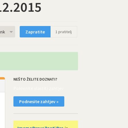
12.2015
rnk
Zapratite
1
pratitelj
NEŠTO ŽELITE DOZNATI?
Pokrenite vlastiti zahtjev
Podnesite zahtjev »
ImamoPravoZnati Pro
je