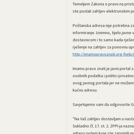
Temeljem Zakona o pravu na pristu
ste poslali zahtjev elektronskim p
Poštanska adresa nije potrebna za
informiranje. Iznimno, tijelo javne
dostavnicom i to samo kada rješenj
rješenje na zahtjev za ponovnu upo
http://imamopravoznati.org/help/p
Imamo pravo znati je javni portal 
osobnih podatka i politici privat
ovog javnog portala jer ne možemo 
kućnu adresu.
Savjetujemo vam da odgovorite Gr
"Na Vaš zahtjev dostavljam u nasta
Sukladno čl. 17. st. 2. ZPPI-ja nazn
adresu putem koje ste zaprimili m