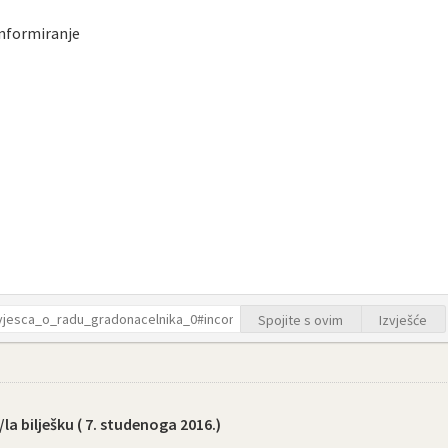
 informiranje
Spojite s ovim
Izvješće
la bilješku (
7. studenoga 2016.
)