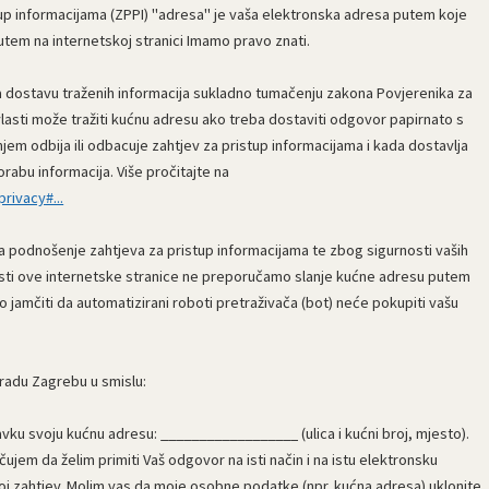
p informacijama (ZPPI) "adresa" je vaša elektronska adresa putem koje
utem na internetskoj stranici Imamo pravo znati.
 dostavu traženih informacija sukladno tumačenju zakona Povjerenika za
 vlasti može tražiti kućnu adresu ako treba dostaviti odgovor papirnato s
em odbija ili odbacuje zahtjev za pristup informacijama i kada dostavlja
rabu informacija. Više pročitajte na
rivacy#...
za podnošenje zahtjeva za pristup informacijama te zbog sigurnosti vaših
nosti ove internetske stranice ne preporučamo slanje kućne adresu putem
jamčiti da automatizirani roboti pretraživača (bot) neće pokupiti vašu
adu Zagrebu u smislu:
vku svoju kućnu adresu: __________________ (ulica i kućni broj, mjesto).
ačujem da želim primiti Vaš odgovor na isti način i na istu elektronsku
oj zahtjev. Molim vas da moje osobne podatke (npr. kućna adresa) uklonite