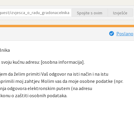
Spojite s ovim
Izvješće
Poslano
lnika
 svoju kućnu adresu: [osobna informacija].
jem da želim primiti Vaš odgovor na isti način i na istu
primili moj zahtjev. Molim vas da moje osobne podatke (npr.
janja odgovora elektronskim putem (na adresu
onu o zaštiti osobnih podataka.