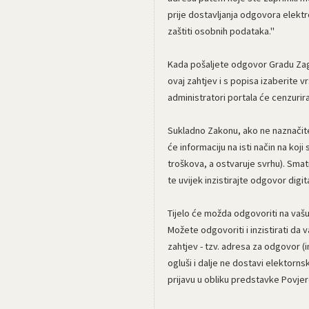
prije dostavljanja odgovora elek
zaštiti osobnih podataka."
Kada pošaljete odgovor Gradu Zagr
ovaj zahtjev i s popisa izaberite 
administratori portala će cenzurir
Sukladno Zakonu, ako ne naznačite n
će informaciju na isti način na koj
troškova, a ostvaruje svrhu). Sma
te uvijek inzistirajte odgovor digit
Tijelo će možda odgovoriti na vašu
Možete odgovoriti i inzistirati da
zahtjev - tzv. adresa za odgovor (
ogluši i dalje ne dostavi elektorn
prijavu u obliku predstavke Povjer