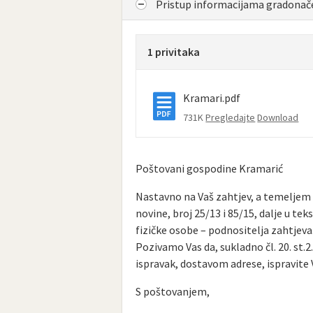
Pristup informacijama gradonač
1 privitaka
Kramari.pdf
731K
Pregledajte
Download
Poštovani gospodine Kramarić
Nastavno na Vaš zahtjev, a temeljem č
novine, broj 25/13 i 85/15, dalje u te
fizičke osobe – podnositelja zahtjeva
Pozivamo Vas da, sukladno čl. 20. st.
ispravak, dostavom adrese, ispravite 
S poštovanjem,