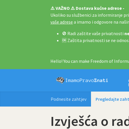
⚠️ VAŽNO ⚠️ Dostava kućne adrese -
Ukoliko su službenici za informiranje pri 
vaše adrese
a imamo i odgovore na naš
🚫 Radi zaštite vaše privatnosti
ne
🆗 Zaštita privatnosti se ne odnos
Hello! You can make Freedom of Informa
Podnesite zahtjev
Pregledajte zaht
Izvješća o r