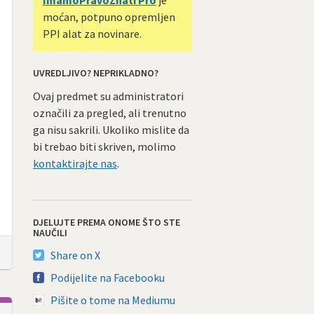
moćan, potpuno opremljen
PPI alat za novinare.
UVREDLJIVO? NEPRIKLADNO?
Ovaj predmet su administratori
označili za pregled, ali trenutno
ga nisu sakrili. Ukoliko mislite da
bi trebao biti skriven, molimo
kontaktirajte nas
.
DJELUJTE PREMA ONOME ŠTO STE
NAUČILI
Share on X
Podijelite na Facebooku
Pišite o tome na Mediumu