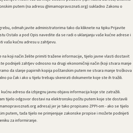
tronskim putem (na adresu @imamopravoznati.org) sukladno Zakonu o
ebu, odmah javite administratorima tako da kliknete na tipku Prijavite
vrstu Ostalo a pod Opis navedite da se radi o uklanjanju vaše kućne adrese i
ati vašu kućnu adresu u zahtjevu.
a koji način želite primiti tražene informacije, tijelo javne vlasti dostavit
i ste podnijeli zahtjev odnosno na drugi ekonomičniji način (koji stvara manje
tramo da slanje papirnih kopija poštanskim putem ne stvara manje troškova
alno pa čak i ako u tijelu trebaju skenirati dokumente koje ste ih tražili.
 kućnu adresu da izbjegnu javnu objavu informacija koje ste zatražili.
 vam tijelo odgovor dostavi na elektronsku poštu putem koje ste dostavili
imamopravoznati.org adresa) jer je tako propisano ZPPI-om - ako se tijelo
skim putem, tada tijelo ne primjenjuje zakonske propise i možete podnijeti
eniku za informiranje.