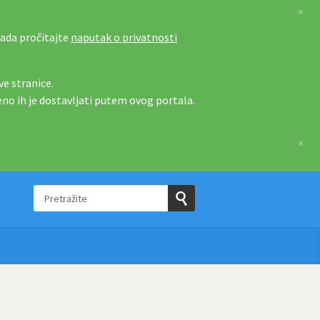
×
tada pročitajte
naputak o privatnosti
e stranice.
eno ih je dostavljati putem ovog portala.
×
Pretražite
e
Pošaljite
upit