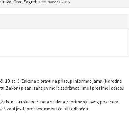
elnika, Grad Zagreb
7. studenoga 2016.
l. 18. st. 3. Zakona o pravu na pristup informacijama (Narodne
kstu: Zakon) pisani zahtjev mora sadržavati ime i prezime i adresu
.
2. Zakona, u roku od 5 dana od dana zaprimanja ovog poziva za
Vaš zahtjev. U protivnome isti će biti odbačen.