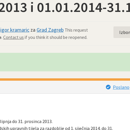
.2013 i 01.01.2014-31.
d
igor kramaric
za
Grad Zagreb
This request
Izbo
e
.
Contact us
if you think it should be reopened.
Poslano
lipnja do 31. prosinca 2013.
skih upravnih tijela za razdoblje od 1. siječnja 2014. do 31.