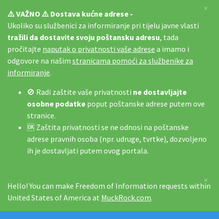
×
⚠️ VAŽNO ⚠️ Dostava kućne adrese -
Ukoliko su službenici za informiranje pri tijelu javne vlasti
tražili da dostavite svoju poštansku adresu
, tada
pročitajte
naputak o privatnosti vaše adrese
a imamo i
odgovore na našim
stranicama pomoći za službenike za
informiranje
.
🚫 Radi zaštite vaše privatnosti
ne dostavljajte
osobne podatke
poput poštanske adrese putem ove
stranice.
🆗 Zaštita privatnosti se ne odnosi na poštanske
adrese pravnih osoba (npr. udruge, tvrtke), dozvoljeno
ih je dostavljati putem ovog portala.
×
Hello! You can make Freedom of Information requests within
United States of America at
MuckRock.com
.