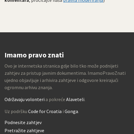
komentara
, pročitajte naša
pravila moderiranja
)
Imamo pravo znati
Ovo je internetska stranica gdje bilo tko može podnijeti
zahtjev za pristup javnim dokumentima. ImamoPravoZnati
ujedno objavljuje i arhivira zahtjeve i odgovore kreirajući
ogromnu arhivu znanja.
Održavaju volonteri
a pokreće
Alaveteli
.
Uz podršku
Code for Croatia
i
Gonga
.
Podnesite zahtjev
Pretražite zahtjeve