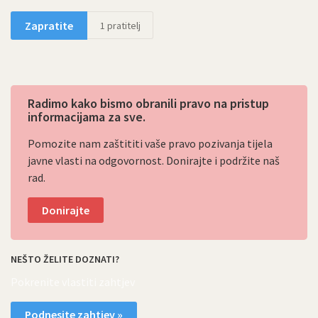
Zapratite
1
pratitelj
Radimo kako bismo obranili pravo na pristup
informacijama za sve.
Pomozite nam zaštititi vaše pravo pozivanja tijela
javne vlasti na odgovornost. Donirajte i podržite naš
rad.
Donirajte
NEŠTO ŽELITE DOZNATI?
Pokrenite vlastiti zahtjev
Podnesite zahtjev »