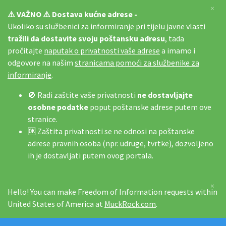
×
⚠️ VAŽNO ⚠️ Dostava kućne adrese -
Ukoliko su službenici za informiranje pri tijelu javne vlasti
tražili da dostavite svoju poštansku adresu
, tada
pročitajte
naputak o privatnosti vaše adrese
a imamo i
odgovore na našim
stranicama pomoći za službenike za
informiranje
.
🚫 Radi zaštite vaše privatnosti
ne dostavljajte
osobne podatke
poput poštanske adrese putem ove
stranice.
🆗 Zaštita privatnosti se ne odnosi na poštanske
adrese pravnih osoba (npr. udruge, tvrtke), dozvoljeno
ih je dostavljati putem ovog portala.
×
Hello! You can make Freedom of Information requests within
United States of America at
MuckRock.com
.