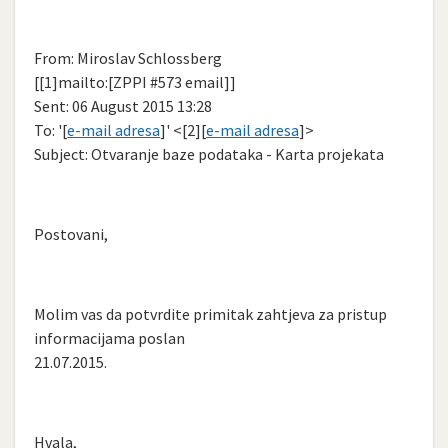
From: Miroslav Schlossberg
[[1]mailto:[ZPPI #573 email]]
Sent: 06 August 2015 13:28
To: '[
e-mail adresa
]' <[2][
e-mail adresa
]>
Subject: Otvaranje baze podataka - Karta projekata
Postovani,
Molim vas da potvrdite primitak zahtjeva za pristup
informacijama poslan
21.07.2015.
Hvala,