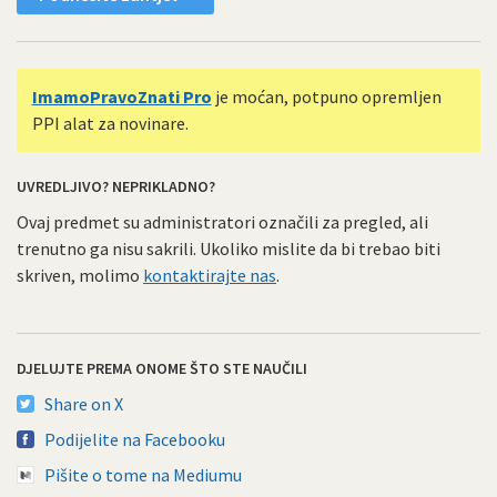
ImamoPravoZnati Pro
je moćan, potpuno opremljen
PPI alat za novinare.
UVREDLJIVO? NEPRIKLADNO?
Ovaj predmet su administratori označili za pregled, ali
trenutno ga nisu sakrili. Ukoliko mislite da bi trebao biti
skriven, molimo
kontaktirajte nas
.
DJELUJTE PREMA ONOME ŠTO STE NAUČILI
Share on X
Podijelite na Facebooku
Pišite o tome na Mediumu