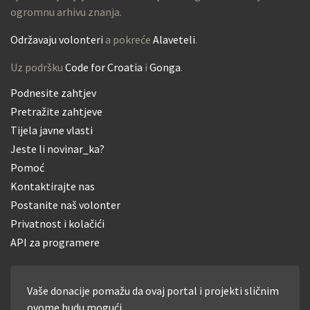
ogromnu arhivu znanja.
Održavaju volonteri
a pokreće
Alaveteli
.
Uz podršku
Code for Croatia
i
Gonga
.
Podnesite zahtjev
Pretražite zahtjeve
Tijela javne vlasti
Jeste li novinar_ka?
Pomoć
Kontaktirajte nas
Postanite naš volonter
Privatnost i kolačići
API za programere
Vaše donacije pomažu da ovaj portal i projekti sličnim
ovome budu mogući