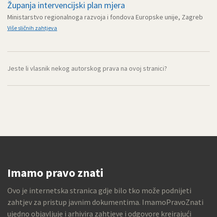
Županja intervencijski plan mjera
Ministarstvo regionalnoga razvoja i fondova Europske unije, Zagreb
Više sličnih zahtjeva
Jeste li vlasnik nekog autorskog prava na ovoj stranici?
Imamo pravo znati
Ovo je internetska stranica gdje bilo tko može podnijeti
zahtjev za pristup javnim dokumentima. ImamoPravoZnati
ujedno objavljuje i arhivira zahtjeve i odgovore kreirajući