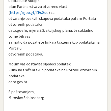
uporabu te Akcijski
plan Partnerstva za otvorenu vlast
(
https://goo.gl/ZEsGuo
) za
otvaranje ovakvih skupova podataka putem Portala
otvorenih podataka
data.gov.hr, mjera 3.3. akcijskog plana, te sukladno
tome bih vas
zamolio da pošaljete link na traženi skup podataka na
Portalu
otvorenih podataka.
Molim vas dostavite sljedeci podatak:
- link na traženi skup podataka na Portalu otvorenih
podataka
data.gov.hr
S poštovanjem,
Miroslav Schlossberg