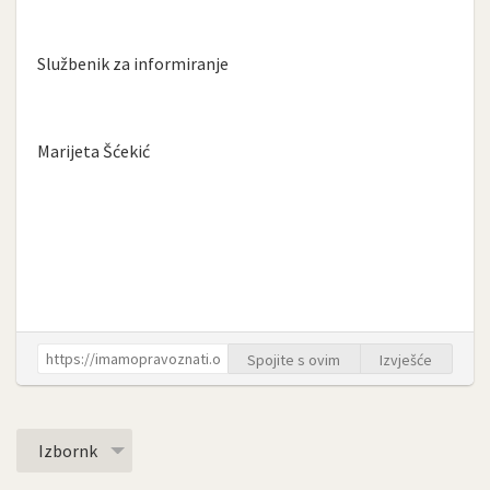
Službenik za informiranje
Marijeta Šćekić
Spojite s ovim
Izvješće
Izbornk