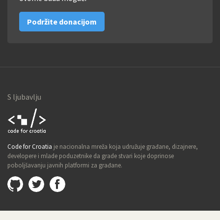
Podržite donacijom
S ljubavlju
Code for
Code for Croatia
je nacionalna mreža koja udružuje građane, dizajnere,
Croatia
developere i mlade poduzetnike da grade stvari koje doprinose
poboljšavanju javnih platformi za građane.
Github
@imamopravoznati
Facebook