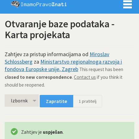
Imamo pra
Otvaranje baze podataka -
Karta projekata
Zahtjev za pristup informacijama od
Miroslav
Schlossberg
za
Ministarstvo regionalnoga razvoja i
fondova Europske unije, Zagreb
This request has been
closed to new correspondence
.
Contact us
if you think it
should be reopened.
Izbornk
Zapratite
1
pratitelj
Zahtjev je
uspješan
.