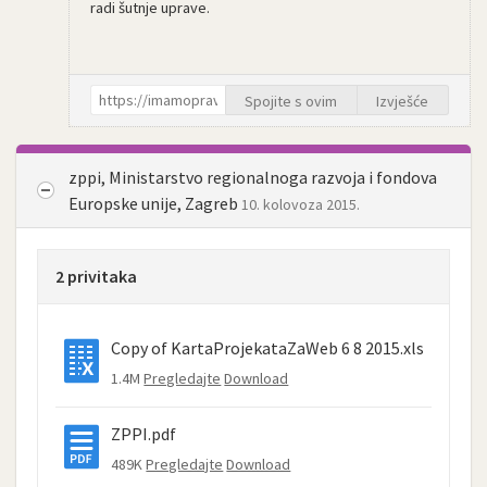
radi šutnje uprave.
Spojite s ovim
Izvješće
zppi, Ministarstvo regionalnoga razvoja i fondova
Europske unije, Zagreb
10. kolovoza 2015.
2 privitaka
Copy of KartaProjekataZaWeb 6 8 2015.xls
1.4M
Pregledajte
Download
ZPPI.pdf
489K
Pregledajte
Download