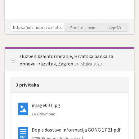
Spojite s ovim
Izvješće
sluzbenikzainformiranje, Hrvatska banka za
obnovu i razvitak, Zagreb
14. ožujka 2023.
3 privitaka
image001.jpg
1K
Download
Dopis dostava informacija GONG 17 21.pdf
578K
Pregledajte
Download