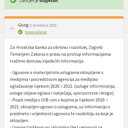
Zahtjev je
uspješan
.
Gong
3. prosinca 2021.
Isporučeno
Za: Hrvatska banka za obnovu i razvitak, Zagreb
Temeljem Zakona o pravu na pristup informacijama
tražimo dostavu sljedećih informacija:
- Ugovore o materijalnim uslugama sklopljene s
medijima i posredstvom agencija za medijsko
oglašavanje tijekom 2020. i 2021. (usluge informiranja,
usluge objave oglasa i natječaja, sponzorstva i drugo).
- Popis medija s OIB-om s kojima je tijekom 2020. i
2021. sklopljen ugovor o uslugama, uz informaciju o
predmetu i vrijednosti ugovora te razdoblju za koje je
sklopljen.
- Iznose troškova po računima (bez ugovora) za