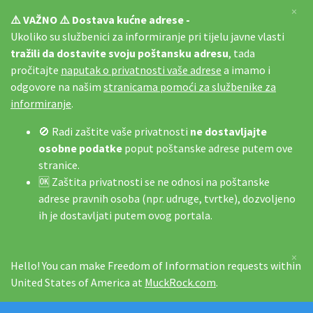
×
⚠️ VAŽNO ⚠️ Dostava kućne adrese -
Ukoliko su službenici za informiranje pri tijelu javne vlasti
tražili da dostavite svoju poštansku adresu
, tada
pročitajte
naputak o privatnosti vaše adrese
a imamo i
odgovore na našim
stranicama pomoći za službenike za
informiranje
.
🚫 Radi zaštite vaše privatnosti
ne dostavljajte
osobne podatke
poput poštanske adrese putem ove
stranice.
🆗 Zaštita privatnosti se ne odnosi na poštanske
adrese pravnih osoba (npr. udruge, tvrtke), dozvoljeno
ih je dostavljati putem ovog portala.
×
Hello! You can make Freedom of Information requests within
United States of America at
MuckRock.com
.