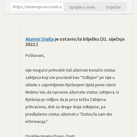
Spojite s ovim
Izvješće
Alumni Stella
je ostavio/la bilješku (
31. siječnja
2022.
)
Poštovani,
nije moguće prihvatiti Vaš ažurirani konačni status
zahtjeva koji ste postavili kao "Odbijen" jer nije u
skladu s zaprimljenim Rješenjem tijela javne vlasti.
Molimo Vas da ispravno ažurirate status zahtjeva. Iz
Rješenja je vidljivo da je prva točka Zahtjeva
prihvaćena, dok su druge dvije odbijene, pa
predlažemo status ažurirati u "Dobio/la sam dio
informacija."
Osoblje Imamo Pravo Znati