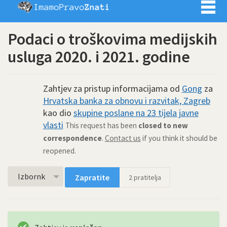
Imamo pra
Podaci o troškovima medijskih
usluga 2020. i 2021. godine
Zahtjev za pristup informacijama od
Gong
za
Hrvatska banka za obnovu i razvitak, Zagreb
kao dio
skupine poslane na 23 tijela javne
vlasti
This request has been
closed to new
correspondence
.
Contact us
if you think it should be
reopened.
Izbornk
Zapratite
2
pratitelja