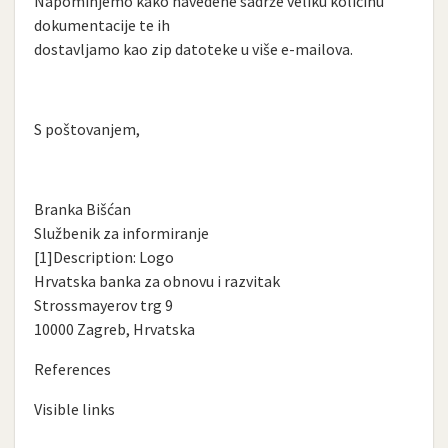
Napominjemo kako navedene sadrže veliku količinu
dokumentacije te ih
dostavljamo kao zip datoteke u više e-mailova.
S poštovanjem,
Branka Bišćan
Službenik za informiranje
[1]Description: Logo
Hrvatska banka za obnovu i razvitak
Strossmayerov trg 9
10000 Zagreb, Hrvatska
References
Visible links