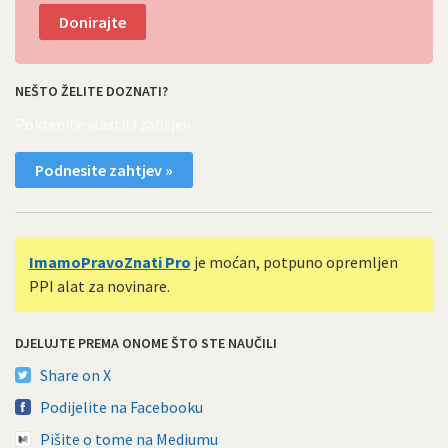
Donirajte
NEŠTO ŽELITE DOZNATI?
Pokrenite vlastiti zahtjev
Podnesite zahtjev »
ImamoPravoZnati Pro
je moćan, potpuno opremljen
PPI alat za novinare.
DJELUJTE PREMA ONOME ŠTO STE NAUČILI
Share on X
Podijelite na Facebooku
Pišite o tome na Mediumu