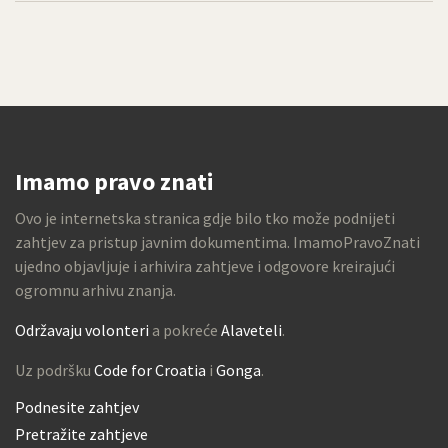
Imamo pravo znati
Ovo je internetska stranica gdje bilo tko može podnijeti
zahtjev za pristup javnim dokumentima. ImamoPravoZnati
ujedno objavljuje i arhivira zahtjeve i odgovore kreirajući
ogromnu arhivu znanja.
Održavaju volonteri
a pokreće
Alaveteli
.
Uz podršku
Code for Croatia
i
Gonga
.
Podnesite zahtjev
Pretražite zahtjeve