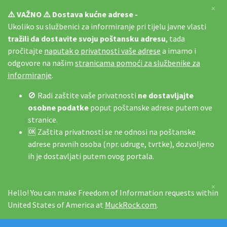
×
⚠️ VAŽNO ⚠️ Dostava kućne adrese -
Ukoliko su službenici za informiranje pri tijelu javne vlasti
tražili da dostavite svoju poštansku adresu
, tada
pročitajte
naputak o privatnosti vaše adrese
a imamo i
odgovore na našim
stranicama pomoći za službenike za
informiranje
.
🚫 Radi zaštite vaše privatnosti
ne dostavljajte
osobne podatke
poput poštanske adrese putem ove
stranice.
🆗 Zaštita privatnosti se ne odnosi na poštanske
adrese pravnih osoba (npr. udruge, tvrtke), dozvoljeno
ih je dostavljati putem ovog portala.
×
Hello! You can make Freedom of Information requests within
United States of America at
MuckRock.com
.