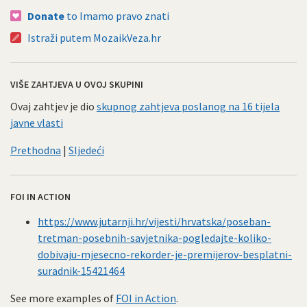
Donate
to Imamo pravo znati
Istraži putem MozaikVeza.hr
VIŠE ZAHTJEVA U OVOJ SKUPINI
Ovaj zahtjev je dio
skupnog zahtjeva poslanog na 16 tijela
javne vlasti
Prethodna
|
Sljedeći
FOI IN ACTION
https://www.jutarnji.hr/vijesti/hrvatska/poseban-
tretman-posebnih-savjetnika-pogledajte-koliko-
dobivaju-mjesecno-rekorder-je-premijerov-besplatni-
suradnik-15421464
See more examples of
FOI in Action
.