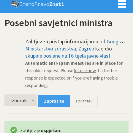
Imamo pra
Posebni savjetnici ministra
Zahtjev za pristup informacijama od
Gong
za
Ministarstvo zdravstva, Zagreb
kao dio
skupine poslane na 16 tijela javne vlasti
Automatic anti-spam measures are in place
for
this older request. Please
let us know
if a further
response is expected or if you are having trouble
responding.
Izbornk
Zapratite
1
pratitelj
Zahtjev je
uspješan
.