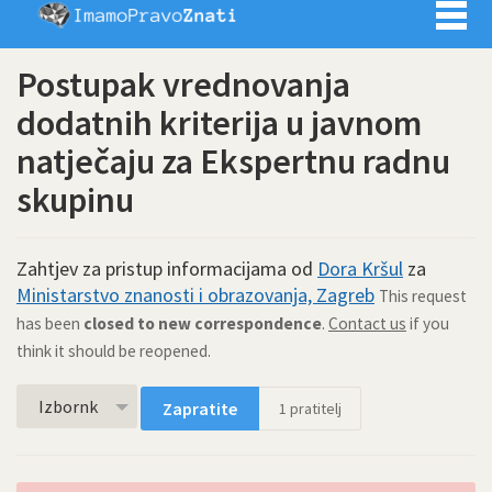
Imamo pra
Postupak vrednovanja
dodatnih kriterija u javnom
natječaju za Ekspertnu radnu
skupinu
Zahtjev za pristup informacijama od
Dora Kršul
za
Ministarstvo znanosti i obrazovanja, Zagreb
This request
has been
closed to new correspondence
.
Contact us
if you
think it should be reopened.
Izbornk
Zapratite
1
pratitelj