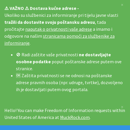
×
⚠️ VAŽNO ⚠️ Dostava kućne adrese -
Ukoliko su službenici za informiranje pri tijelu javne vlasti
tražili da dostavite svoju poštansku adresu
, tada
pročitajte
naputak o privatnosti vaše adrese
a imamo i
odgovore na našim
stranicama pomoći za službenike za
informiranje
.
🚫 Radi zaštite vaše privatnosti
ne dostavljajte
osobne podatke
poput poštanske adrese putem ove
stranice.
🆗 Zaštita privatnosti se ne odnosi na poštanske
adrese pravnih osoba (npr. udruge, tvrtke), dozvoljeno
ih je dostavljati putem ovog portala.
×
Hello! You can make Freedom of Information requests within
United States of America at
MuckRock.com
.