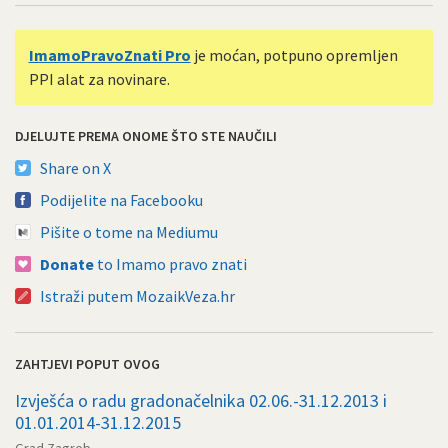
ImamoPravoZnati Pro
je moćan, potpuno opremljen
PPI alat za novinare.
DJELUJTE PREMA ONOME ŠTO STE NAUČILI
Share on X
Podijelite na Facebooku
Pišite o tome na Mediumu
Donate
to Imamo pravo znati
Istraži putem MozaikVeza.hr
ZAHTJEVI POPUT OVOG
Izvješća o radu gradonačelnika 02.06.-31.12.2013 i
01.01.2014-31.12.2015
Grad Zagreb