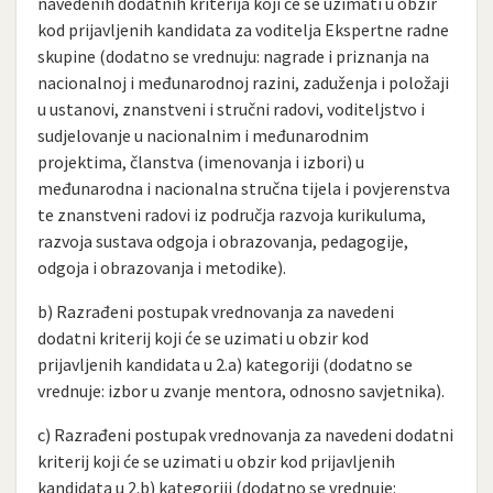
navedenih dodatnih kriterija koji će se uzimati u obzir
kod prijavljenih kandidata za voditelja Ekspertne radne
skupine (dodatno se vrednuju: nagrade i priznanja na
nacionalnoj i međunarodnoj razini, zaduženja i položaji
u ustanovi, znanstveni i stručni radovi, voditeljstvo i
sudjelovanje u nacionalnim i međunarodnim
projektima, članstva (imenovanja i izbori) u
međunarodna i nacionalna stručna tijela i povjerenstva
te znanstveni radovi iz područja razvoja kurikuluma,
razvoja sustava odgoja i obrazovanja, pedagogije,
odgoja i obrazovanja i metodike).
b) Razrađeni postupak vrednovanja za navedeni
dodatni kriterij koji će se uzimati u obzir kod
prijavljenih kandidata u 2.a) kategoriji (dodatno se
vrednuje: izbor u zvanje mentora, odnosno savjetnika).
c) Razrađeni postupak vrednovanja za navedeni dodatni
kriterij koji će se uzimati u obzir kod prijavljenih
kandidata u 2.b) kategoriji (dodatno se vrednuje: