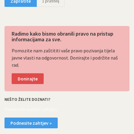
Zapratite
1
pratitelj
Radimo kako bismo obranili pravo na pristup
informacijama za sve.
Pomozite nam zaštititi vaše pravo pozivanja tijela
javne vlasti na odgovornost. Donirajte i podržite naš
rad.
Donirajte
NEŠTO ŽELITE DOZNATI?
Pokrenite vlastiti zahtjev
Podnesite zahtjev »