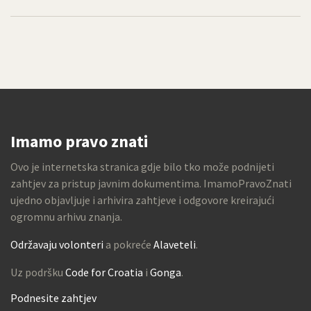
Imamo pravo znati
Ovo je internetska stranica gdje bilo tko može podnijeti
zahtjev za pristup javnim dokumentima. ImamoPravoZnati
ujedno objavljuje i arhivira zahtjeve i odgovore kreirajući
ogromnu arhivu znanja.
Održavaju volonteri
a pokreće
Alaveteli
.
Uz podršku
Code for Croatia
i
Gonga
.
Podnesite zahtjev