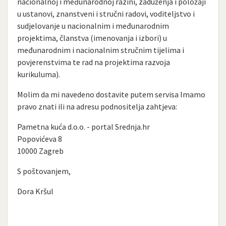
nacionalnoj i međunarodnoj razini, zaduženja i položaji
u ustanovi, znanstveni i stručni radovi, voditeljstvo i
sudjelovanje u nacionalnim i međunarodnim
projektima, članstva (imenovanja i izbori) u
međunarodnim i nacionalnim stručnim tijelima i
povjerenstvima te rad na projektima razvoja
kurikuluma).
Molim da mi navedeno dostavite putem servisa Imamo
pravo znati ili na adresu podnositelja zahtjeva:
Pametna kuća d.o.o. - portal Srednja.hr
Popovićeva 8
10000 Zagreb
S poštovanjem,
Dora Kršul