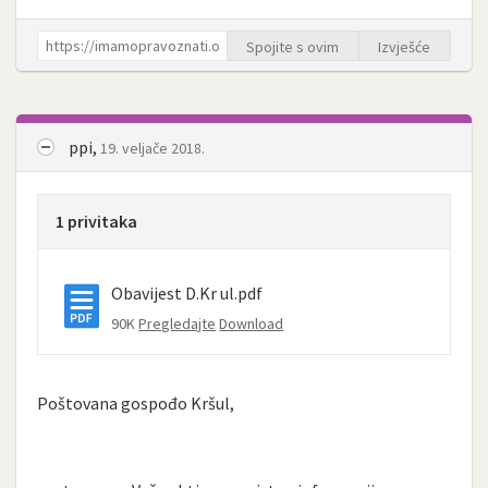
Spojite s ovim
Izvješće
ppi,
19. veljače 2018.
1 privitaka
Obavijest D.Kr ul.pdf
90K
Pregledajte
Download
Poštovana gospođo Kršul,