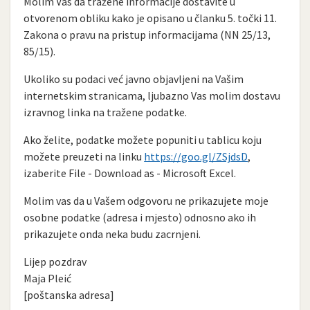
Molim Vas da tražene informacije dostavite u
otvorenom obliku kako je opisano u članku 5. točki 11.
Zakona o pravu na pristup informacijama (NN 25/13,
85/15).
Ukoliko su podaci već javno objavljeni na Vašim
internetskim stranicama, ljubazno Vas molim dostavu
izravnog linka na tražene podatke.
Ako želite, podatke možete popuniti u tablicu koju
možete preuzeti na linku
https://goo.gl/ZSjdsD
,
izaberite File - Download as - Microsoft Excel.
Molim vas da u Vašem odgovoru ne prikazujete moje
osobne podatke (adresa i mjesto) odnosno ako ih
prikazujete onda neka budu zacrnjeni.
Lijep pozdrav
Maja Pleić
[poštanska adresa]