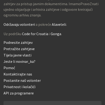
zahtjev za pristup javnim dokumentima. ImamoPravoZnati
ujedno objavljuje i arhivira zahtjeve i odgovore kreirajući
ogromnu arhivu znanja.
Održavaju volonteri
a pokreće
Alaveteli
.
Uz podršku
Code for Croatia
i
Gonga
.
Podnesite zahtjev
Pretražite zahtjeve
Tijela javne vlasti
Jeste li novinar_ka?
Pomoć
Kontaktirajte nas
Postanite naš volonter
Privatnost i kolačići
API za programere