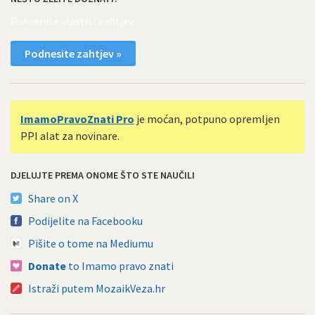
Pokrenite vlastiti zahtjev
Podnesite zahtjev »
ImamoPravoZnati Pro
je moćan, potpuno opremljen
PPI alat za novinare.
DJELUJTE PREMA ONOME ŠTO STE NAUČILI
Share on X
Podijelite na Facebooku
Pišite o tome na Mediumu
Donate
to Imamo pravo znati
Istraži putem MozaikVeza.hr