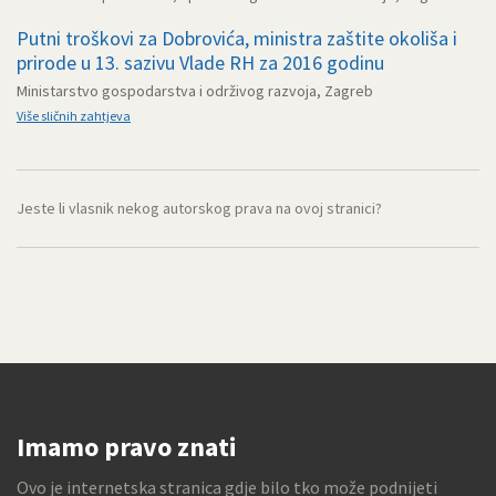
Putni troškovi za Dobrovića, ministra zaštite okoliša i
prirode u 13. sazivu Vlade RH za 2016 godinu
Ministarstvo gospodarstva i održivog razvoja, Zagreb
Više sličnih zahtjeva
Jeste li vlasnik nekog autorskog prava na ovoj stranici?
Imamo pravo znati
Ovo je internetska stranica gdje bilo tko može podnijeti