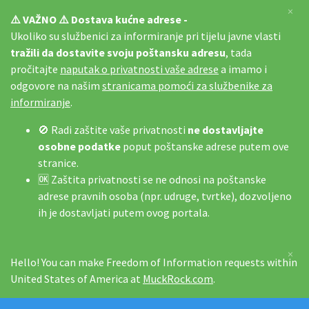
×
⚠️ VAŽNO ⚠️ Dostava kućne adrese -
Ukoliko su službenici za informiranje pri tijelu javne vlasti
tražili da dostavite svoju poštansku adresu
, tada
pročitajte
naputak o privatnosti vaše adrese
a imamo i
odgovore na našim
stranicama pomoći za službenike za
informiranje
.
🚫 Radi zaštite vaše privatnosti
ne dostavljajte
osobne podatke
poput poštanske adrese putem ove
stranice.
🆗 Zaštita privatnosti se ne odnosi na poštanske
adrese pravnih osoba (npr. udruge, tvrtke), dozvoljeno
ih je dostavljati putem ovog portala.
×
Hello! You can make Freedom of Information requests within
United States of America at
MuckRock.com
.