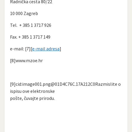
Radnička cesta 80/22
10 000 Zagreb
Tel. + 385 1 3717 926
Fax. + 385 1 3717 149
e-mail: [7][
e-mail adresa
]
[8]www.mzoe.hr
[9]cid:
image001.png@01D4C76C.17A212C0Razmislite
o
ispisu ove elektronske
pošte, čuvajte prirodu.