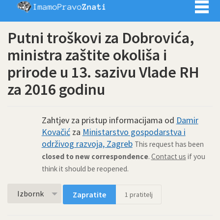
Imamo pra
Putni troškovi za Dobrovića,
ministra zaštite okoliša i
prirode u 13. sazivu Vlade RH
za 2016 godinu
Zahtjev za pristup informacijama od
Damir
Kovačić
za
Ministarstvo gospodarstva i
održivog razvoja, Zagreb
This request has been
closed to new correspondence
.
Contact us
if you
think it should be reopened.
Izbornk
Zapratite
1
pratitelj