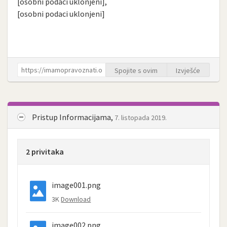
[osobni podaci uklonjeni],
[osobni podaci uklonjeni]
Spojite s ovim
Izvješće
Pristup Informacijama,
7. listopada 2019.
2 privitaka
image001.png
3K
Download
image002.png