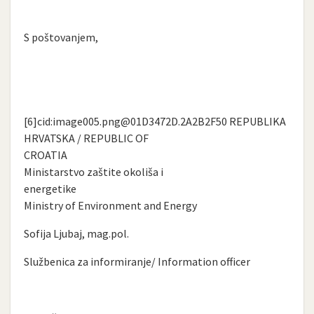
S poštovanjem,
[6]cid:
image005.png@01D3472D.2A2B2F50
REPUBLIKA
HRVATSKA / REPUBLIC OF
CROATIA
Ministarstvo zaštite okoliša i
energetike
Ministry of Environment and Energy
Sofija Ljubaj, mag.pol.
Službenica za informiranje/ Information officer