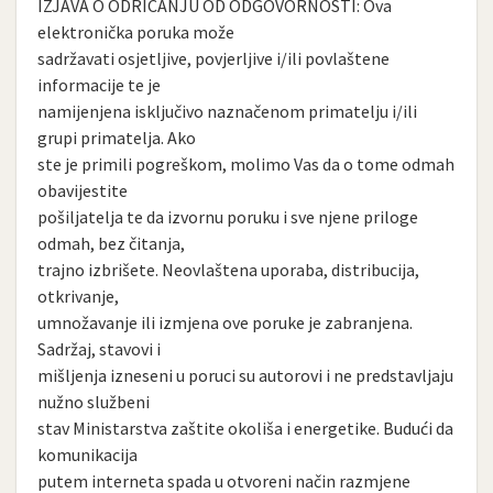
IZJAVA O ODRICANJU OD ODGOVORNOSTI: Ova
elektronička poruka može
sadržavati osjetljive, povjerljive i/ili povlaštene
informacije te je
namijenjena isključivo naznačenom primatelju i/ili
grupi primatelja. Ako
ste je primili pogreškom, molimo Vas da o tome odmah
obavijestite
pošiljatelja te da izvornu poruku i sve njene priloge
odmah, bez čitanja,
trajno izbrišete. Neovlaštena uporaba, distribucija,
otkrivanje,
umnožavanje ili izmjena ove poruke je zabranjena.
Sadržaj, stavovi i
mišljenja izneseni u poruci su autorovi i ne predstavljaju
nužno službeni
stav Ministarstva zaštite okoliša i energetike. Budući da
komunikacija
putem interneta spada u otvoreni način razmjene