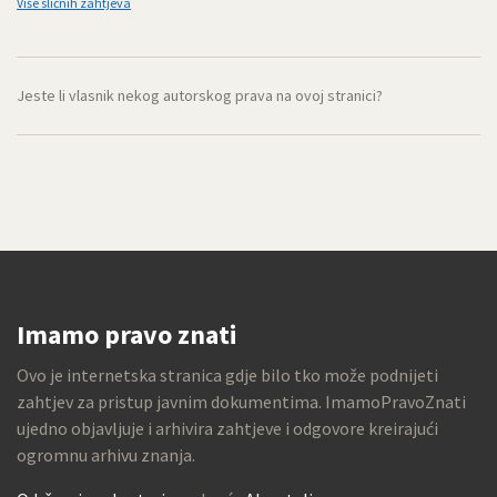
Više sličnih zahtjeva
Jeste li vlasnik nekog autorskog prava na ovoj stranici?
Imamo pravo znati
Ovo je internetska stranica gdje bilo tko može podnijeti
zahtjev za pristup javnim dokumentima. ImamoPravoZnati
ujedno objavljuje i arhivira zahtjeve i odgovore kreirajući
ogromnu arhivu znanja.