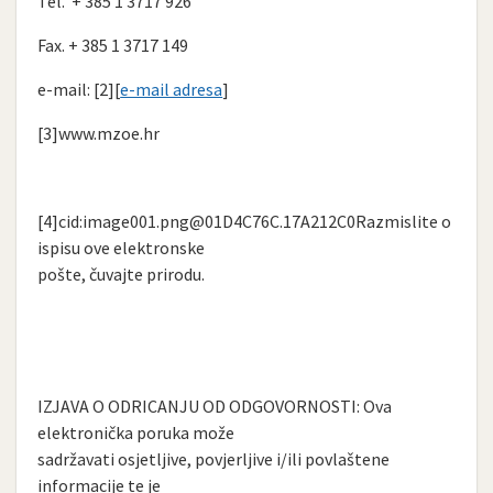
Tel. + 385 1 3717 926
Fax. + 385 1 3717 149
e-mail: [2][
e-mail adresa
]
[3]www.mzoe.hr
[4]cid:
image001.png@01D4C76C.17A212C0Razmislite
o
ispisu ove elektronske
pošte, čuvajte prirodu.
IZJAVA O ODRICANJU OD ODGOVORNOSTI: Ova
elektronička poruka može
sadržavati osjetljive, povjerljive i/ili povlaštene
informacije te je