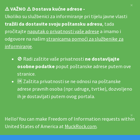
×
⚠️ VAŽNO ⚠️ Dostava kućne adrese -
Ukoliko su službenici za informiranje pri tijelu javne vlasti
tražili da dostavite svoju poštansku adresu
, tada
pročitajte
naputak o privatnosti vaše adrese
a imamo i
odgovore na našim
stranicama pomoći za službenike za
informiranje
.
🚫 Radi zaštite vaše privatnosti
ne dostavljajte
osobne podatke
poput poštanske adrese putem ove
stranice.
🆗 Zaštita privatnosti se ne odnosi na poštanske
adrese pravnih osoba (npr. udruge, tvrtke), dozvoljeno
ih je dostavljati putem ovog portala.
×
Hello! You can make Freedom of Information requests within
United States of America at
MuckRock.com
.