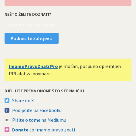
NEŠTO ŽELITE DOZNATI?
Pokrenite vlastiti zahtjev
Podnesite zahtjev »
ImamoPravoZnati Pro
je moćan, potpuno opremljen
PPI alat za novinare.
DJELUJTE PREMA ONOME ŠTO STE NAUČILI
Share on X
Podijelite na Facebooku
Pišite o tome na Mediumu
Donate
to Imamo pravo znati