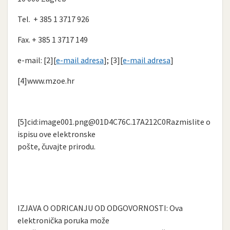
Tel. + 385 1 3717 926
Fax. + 385 1 3717 149
e-mail: [2][
e-mail adresa
]; [3][
e-mail adresa
]
[4]www.mzoe.hr
[5]cid:
image001.png@01D4C76C.17A212C0Razmislite
o
ispisu ove elektronske
pošte, čuvajte prirodu.
IZJAVA O ODRICANJU OD ODGOVORNOSTI: Ova
elektronička poruka može