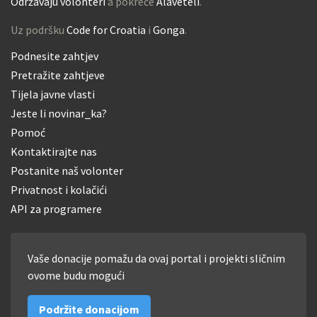
Održavaju volonteri
a pokreće
Alaveteli
.
Uz podršku
Code for Croatia
i
Gonga
.
Podnesite zahtjev
Pretražite zahtjeve
Tijela javne vlasti
Jeste li novinar_ka?
Pomoć
Kontaktirajte nas
Postanite naš volonter
Privatnost i kolačići
API za programere
Vaše donacije pomažu da ovaj portal i projekti sličnim
ovome budu mogući
Podržite donacijom