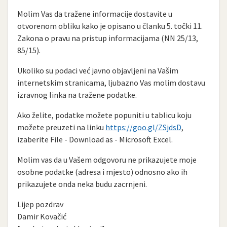
Molim Vas da tražene informacije dostavite u
otvorenom obliku kako je opisano u članku 5. točki 11.
Zakona o pravu na pristup informacijama (NN 25/13,
85/15).
Ukoliko su podaci već javno objavljeni na Vašim
internetskim stranicama, ljubazno Vas molim dostavu
izravnog linka na tražene podatke.
Ako želite, podatke možete popuniti u tablicu koju
možete preuzeti na linku
https://goo.gl/ZSjdsD
,
izaberite File - Download as - Microsoft Excel.
Molim vas da u Vašem odgovoru ne prikazujete moje
osobne podatke (adresa i mjesto) odnosno ako ih
prikazujete onda neka budu zacrnjeni.
Lijep pozdrav
Damir Kovačić