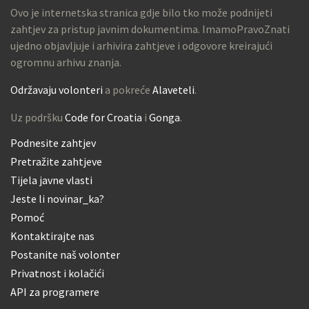
Ovo je internetska stranica gdje bilo tko može podnijeti
zahtjev za pristup javnim dokumentima. ImamoPravoZnati
ujedno objavljuje i arhivira zahtjeve i odgovore kreirajući
ogromnu arhivu znanja.
Održavaju volonteri
a pokreće
Alaveteli
.
Uz podršku
Code for Croatia
i
Gonga
.
Podnesite zahtjev
Pretražite zahtjeve
Tijela javne vlasti
Jeste li novinar_ka?
Pomoć
Kontaktirajte nas
Postanite naš volonter
Privatnost i kolačići
API za programere