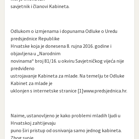
savjetnik i članovi Kabineta.
Odlukom o izmjenama i dopunama Odluke o Uredu
predsjednice Republike
Hrvatske koja je donesena 8. rujna 2016. godine i
objavljena u „Narodnim
novinama“ broj 81/16. u okviru Savjetničkog vijeća nije
predviđeno
ustrojavanje Kabineta za mlade. Na temelju te Odluke
Kabinet za mlade je
uklonjen s internetske stranice [1]www.predsjednica.hr.
Naime, ustanovljeno je kako problemi mladih ljudi u
Hrvatskoj zahtijevaju
puno širi pristup od osnivanja samo jednog kabineta.
Zbog svoje