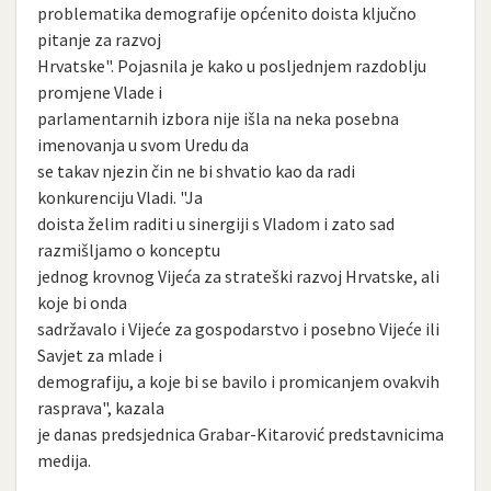
problematika demografije općenito doista ključno
pitanje za razvoj
Hrvatske". Pojasnila je kako u posljednjem razdoblju
promjene Vlade i
parlamentarnih izbora nije išla na neka posebna
imenovanja u svom Uredu da
se takav njezin čin ne bi shvatio kao da radi
konkurenciju Vladi. "Ja
doista želim raditi u sinergiji s Vladom i zato sad
razmišljamo o konceptu
jednog krovnog Vijeća za strateški razvoj Hrvatske, ali
koje bi onda
sadržavalo i Vijeće za gospodarstvo i posebno Vijeće ili
Savjet za mlade i
demografiju, a koje bi se bavilo i promicanjem ovakvih
rasprava", kazala
je danas predsjednica Grabar-Kitarović predstavnicima
medija.