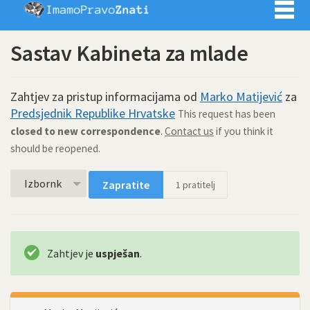
Imamo pra
Sastav Kabineta za mlade
Zahtjev za pristup informacijama od
Marko Matijević
za
Predsjednik Republike Hrvatske
This request has been
closed to new correspondence
.
Contact us
if you think it
should be reopened.
Izbornk
Zapratite
1
pratitelj
Zahtjev je
uspješan
.