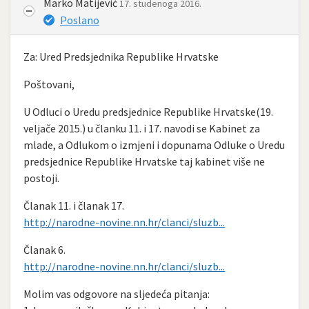
Marko Matijević
17. studenoga 2016.
Poslano
Za: Ured Predsjednika Republike Hrvatske
Poštovani,
U Odluci o Uredu predsjednice Republike Hrvatske(19.
veljače 2015.) u članku 11. i 17. navodi se Kabinet za
mlade, a Odlukom o izmjeni i dopunama Odluke o Uredu
predsjednice Republike Hrvatske taj kabinet više ne
postoji.
Članak 11. i članak 17.
http://narodne-novine.nn.hr/clanci/sluzb...
Članak 6.
http://narodne-novine.nn.hr/clanci/sluzb...
Molim vas odgovore na sljedeća pitanja: