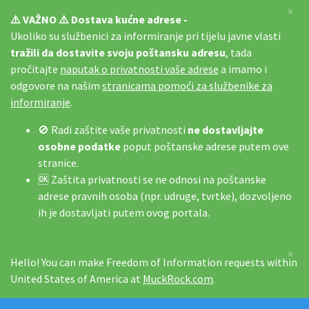
×
⚠️ VAŽNO ⚠️ Dostava kućne adrese -
Ukoliko su službenici za informiranje pri tijelu javne vlasti
tražili da dostavite svoju poštansku adresu
, tada
pročitajte
naputak o privatnosti vaše adrese
a imamo i
odgovore na našim
stranicama pomoći za službenike za
informiranje
.
🚫 Radi zaštite vaše privatnosti
ne dostavljajte
osobne podatke
poput poštanske adrese putem ove
stranice.
🆗 Zaštita privatnosti se ne odnosi na poštanske
adrese pravnih osoba (npr. udruge, tvrtke), dozvoljeno
ih je dostavljati putem ovog portala.
×
Hello! You can make Freedom of Information requests within
United States of America at
MuckRock.com
.