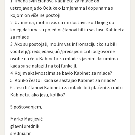
1. Imena svih članova Kabineta za mlade od
ustrojavanja do Odluke o izmjenama i dopunama s
kojom on više ne postoji
2. Uz imena, molim vas da mi dostavite od kojeg do
kojeg datuma su pojedini članovi bili u sastavu Kabineta
za mlade
3. Ako su postojali, molim vas infromaciju tko su bili
voditelji/predsjedavajući/predsjednici ili odgovorne
osobe na čelu Kabineta za mlade s jasnim datumima
kada su se nalazili na toj funkciji.
4. Kojim aktivnostima se bavio Kabinet za mlade?
5. Koliko često i kada se sastajao Kabinet za mlade?
6. Jesu li članovi Kabineta za mlade bili plaćeni za rad u
Kabinetu, ako jesu, koliko?
S poštovanjem,
Marko Matijević
glavni urednik
srednja.hr