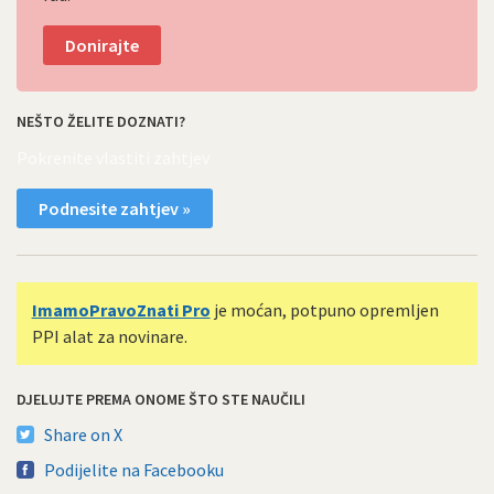
Donirajte
NEŠTO ŽELITE DOZNATI?
Pokrenite vlastiti zahtjev
Podnesite zahtjev »
ImamoPravoZnati Pro
je moćan, potpuno opremljen
PPI alat za novinare.
DJELUJTE PREMA ONOME ŠTO STE NAUČILI
Share on X
Podijelite na Facebooku