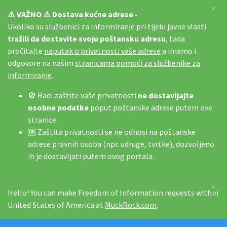
×
⚠️ VAŽNO ⚠️ Dostava kućne adrese -
Ukoliko su službenici za informiranje pri tijelu javne vlasti
tražili da dostavite svoju poštansku adresu
, tada
pročitajte
naputak o privatnosti vaše adrese
a imamo i
odgovore na našim
stranicama pomoći za službenike za
informiranje
.
🚫 Radi zaštite vaše privatnosti
ne dostavljajte
osobne podatke
poput poštanske adrese putem ove
stranice.
🆗 Zaštita privatnosti se ne odnosi na poštanske
adrese pravnih osoba (npr. udruge, tvrtke), dozvoljeno
ih je dostavljati putem ovog portala.
×
Hello! You can make Freedom of Information requests within
United States of America at
MuckRock.com
.