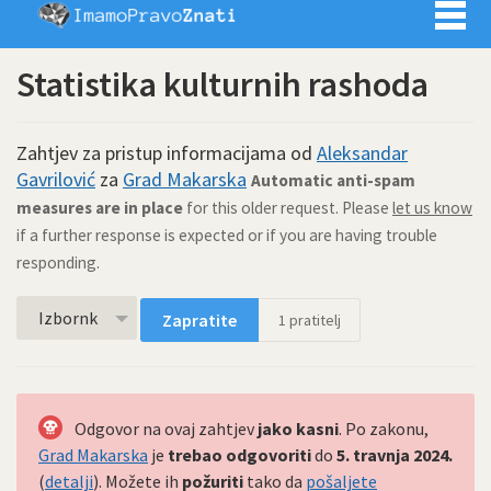
Imamo pra
Statistika kulturnih rashoda
Zahtjev za pristup informacijama od
Aleksandar
Gavrilović
za
Grad Makarska
Automatic anti-spam
measures are in place
for this older request. Please
let us know
if a further response is expected or if you are having trouble
responding.
Izbornk
Zapratite
1
pratitelj
Odgovor na ovaj zahtjev
jako kasni
. Po zakonu,
Grad Makarska
je
trebao odgovoriti
do
5. travnja 2024.
(
detalji
). Možete ih
požuriti
tako da
pošaljete