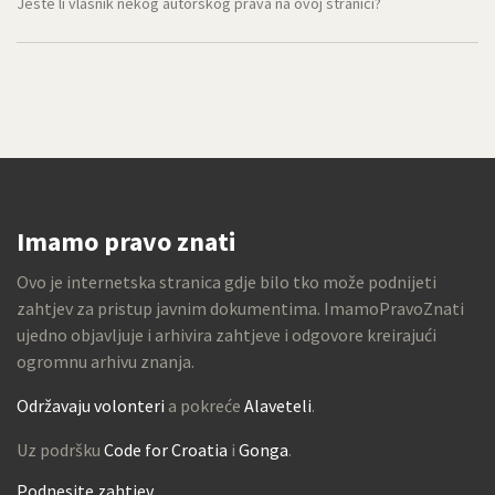
Jeste li vlasnik nekog autorskog prava na ovoj stranici?
Imamo pravo znati
Ovo je internetska stranica gdje bilo tko može podnijeti
zahtjev za pristup javnim dokumentima. ImamoPravoZnati
ujedno objavljuje i arhivira zahtjeve i odgovore kreirajući
ogromnu arhivu znanja.
Održavaju volonteri
a pokreće
Alaveteli
.
Uz podršku
Code for Croatia
i
Gonga
.
Podnesite zahtjev