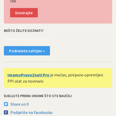
rad.
Donirajte
NEŠTO ŽELITE DOZNATI?
Pokrenite vlastiti zahtjev
Podnesite zahtjev »
ImamoPravoZnati Pro
je moćan, potpuno opremljen
PPI alat za novinare.
DJELUJTE PREMA ONOME ŠTO STE NAUČILI
Share on X
Podijelite na Facebooku