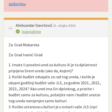
požurnicu
.
Aleksandar Gavrilović
21. ožujka 2024.
Isporučeno
Za: Grad Makarska
Za: Grad Ivanić-Grad
1. Imate li posebni ured za kulturu ili je ta djelatnost
pripijena širem uredu (ako da, kojem)?
2. Koliki budžet odvajate za rad tog ureda, i koliki je
ukupni godišnji budžet vaše JLS, za godine 2021., 2022.,
2023., 2024.? Ako ured ima širi djelokrug, a pratite i
budžet samo za kulturu, pošaljite nam i budžet unutar
tog ureda namjenjen samo kulturi.
3. Koliko ustanova u kulturi je u ovlasti vaše JLS (npr: