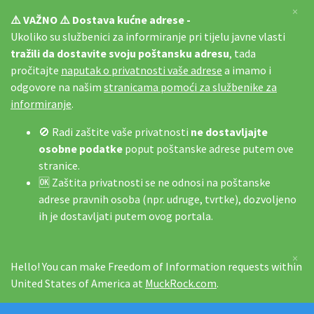
×
⚠️ VAŽNO ⚠️ Dostava kućne adrese -
Ukoliko su službenici za informiranje pri tijelu javne vlasti
tražili da dostavite svoju poštansku adresu
, tada
pročitajte
naputak o privatnosti vaše adrese
a imamo i
odgovore na našim
stranicama pomoći za službenike za
informiranje
.
🚫 Radi zaštite vaše privatnosti
ne dostavljajte
osobne podatke
poput poštanske adrese putem ove
stranice.
🆗 Zaštita privatnosti se ne odnosi na poštanske
adrese pravnih osoba (npr. udruge, tvrtke), dozvoljeno
ih je dostavljati putem ovog portala.
×
Hello! You can make Freedom of Information requests within
United States of America at
MuckRock.com
.