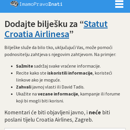
Imamo pra
Dodajte bilješku za “
Statut
Croatia Airlinesa
”
Bilješke služe da bilo tko, uključujući Vas, može pomoći
podnositelju zahtjeva s njegovim zahtjevom. Na primjer:
Sažmite
sadržaj svake vraćene informacije.
Recite kako ste
iskoristili informacije
, koristeći
linkove ako je moguće.
Zahvali
javnoj vlasti ili David Tadis.
Ukažite na
vezane informacije
, kampanje ili forume
koji bi mogli biti korisni.
Komentari će biti objavljeni javno, i
neće
biti
poslani tijelu Croatia Airlines, Zagreb.