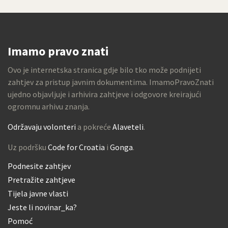
Imamo pravo znati
Ovo je internetska stranica gdje bilo tko može podnijeti
zahtjev za pristup javnim dokumentima. ImamoPravoZnati
ujedno objavljuje i arhivira zahtjeve i odgovore kreirajući
ogromnu arhivu znanja.
Održavaju volonteri
a pokreće
Alaveteli
.
Uz podršku
Code for Croatia
i
Gonga
.
Podnesite zahtjev
Pretražite zahtjeve
Tijela javne vlasti
Jeste li novinar_ka?
Pomoć