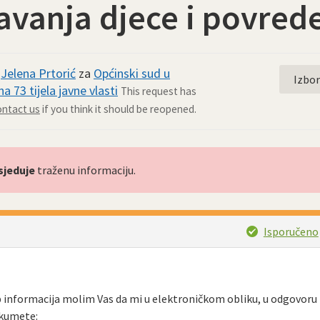
tavanja djece i povred
d
Jelena Prtorić
za
Općinski sud u
Izbo
a 73 tijela javne vlasti
This request has
ntact us
if you think it should be reopened.
sjeduje
traženu informaciju.
Isporučeno
p informacija molim Vas da mi u elektroničkom obliku, u odgovoru
okumete: