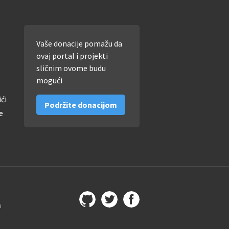
Vaše donacije pomažu da
ovaj portal i projekti
sličnim ovome budu
mogući
ići
Podržite donacijom
e
a
Github
@imamopravoznati
Facebook