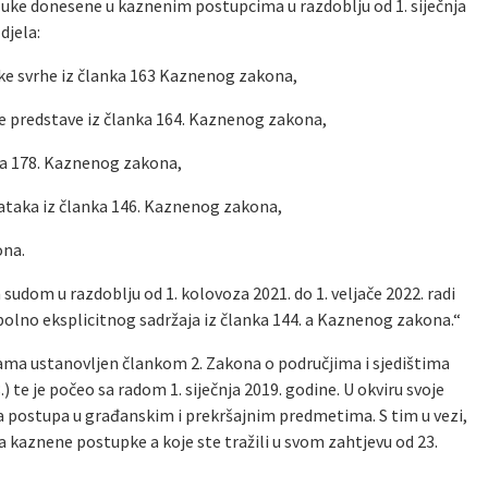
uke donesene u kaznenim postupcima u razdoblju od 1. siječnja
djela:
ske svrhe iz članka 163 Kaznenog zakona,
ke predstave iz članka 164. Kaznenog zakona,
nka 178. Kaznenog zakona,
taka iz članka 146. Kaznenog zakona,
ona.
sudom u razdoblju od 1. kolovoza 2021. do 1. veljače 2022. radi
olno eksplicitnog sadržaja iz članka 144. a Kaznenog zakona.“
ama ustanovljen člankom 2. Zakona o područjima i sjedištima
 te je počeo sa radom 1. siječnja 2019. godine. U okviru svoje
 postupa u građanskim i prekršajnim predmetima. S tim u vezi,
 kaznene postupke a koje ste tražili u svom zahtjevu od 23.