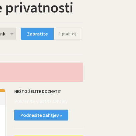
e privatnosti
rnk
Zapratite
1
pratitelj
NEŠTO ŽELITE DOZNATI?
Pokrenite vlastiti zahtjev
Podnesite zahtjev »