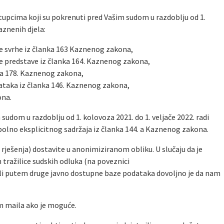
upcima koji su pokrenuti pred Vašim sudom u razdoblju od 1.
kaznenih djela:
ke svrhe iz članka 163 Kaznenog zakona,
ke predstave iz članka 164. Kaznenog zakona,
nka 178. Kaznenog zakona,
taka iz članka 146. Kaznenog zakona,
ona.
sudom u razdoblju od 1. kolovoza 2021. do 1. veljače 2022. radi
olno eksplicitnog sadržaja iz članka 144. a Kaznenog zakona.
rješenja) dostavite u anonimiziranom obliku. U slučaju da je
ražilice sudskih odluka (na poveznici
 ili putem druge javno dostupne baze podataka dovoljno je da nam
m maila ako je moguće.