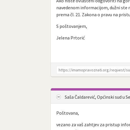
Ako niste ovlašteni odgovoriti na gor
navedenom informacijom, dužni ste na
prema čl. 21. Zakona o pravu na pris
S poštovanjem,
Jelena Prtorić
Saša Čaldarević, Općinski sud u 
Poštovana,
vezano za vaš zahtjev za pristup info