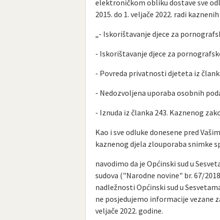
elektroničkom obliku dostave sve odl
2015. do 1. veljače 2022. radi kaznenih 
„- Iskorištavanje djece za pornograf
- Iskorištavanje djece za pornografs
- Povreda privatnosti djeteta iz čla
- Nedozvoljena uporaba osobnih poda
- Iznuda iz članka 243. Kaznenog zak
Kao i sve odluke donesene pred Vašim 
kaznenog djela zlouporaba snimke sp
navodimo da je Općinski sud u Sesvet
sudova ("Narodne novine" br. 67/2018.)
nadležnosti Općinski sud u Sesvetama
ne posjedujemo informacije vezane za
veljače 2022. godine.