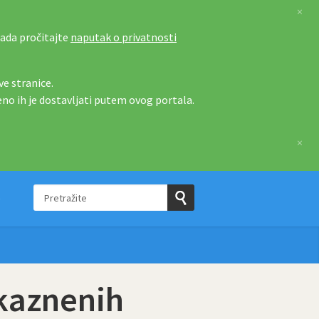
×
tada pročitajte
naputak o privatnosti
e stranice.
eno ih je dostavljati putem ovog portala.
×
Pretražite
e
Pošaljite
upit
kaznenih