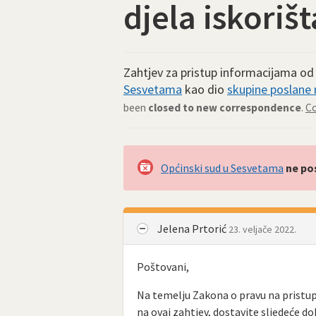
djela iskoriš
Zahtjev za pristup informacijama o
Sesvetama
kao dio
skupine poslane n
been
closed to new correspondence
.
Co
Općinski sud u Sesvetama
ne po
Jelena Prtorić
23. veljače 2022.
Poštovani,
Na temelju Zakona o pravu na pristu
na ovaj zahtjev, dostavite sljedeće d