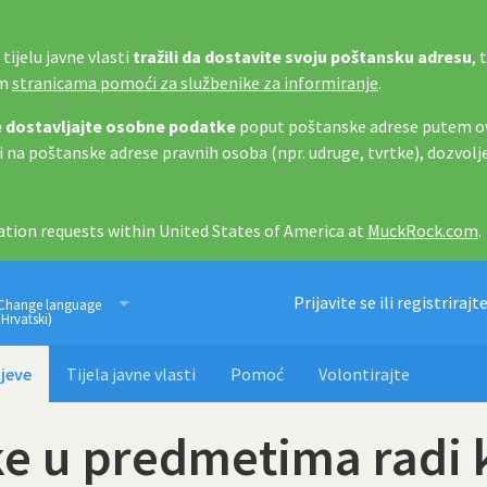
tijelu javne vlasti
tražili da dostavite svoju poštansku adresu
, 
im
stranicama pomoći za službenike za informiranje
.
 dostavljajte osobne podatke
poput poštanske adrese putem ov
i na poštanske adrese pravnih osoba (npr. udruge, tvrtke), dozvolj
tion requests within United States of America at
MuckRock.com
.
Imamo pravo znati
Prijavite se ili registrirajt
Change language
(Hrvatski)
jeve
Tijela javne vlasti
Pomoć
Volontirajte
e u predmetima radi 