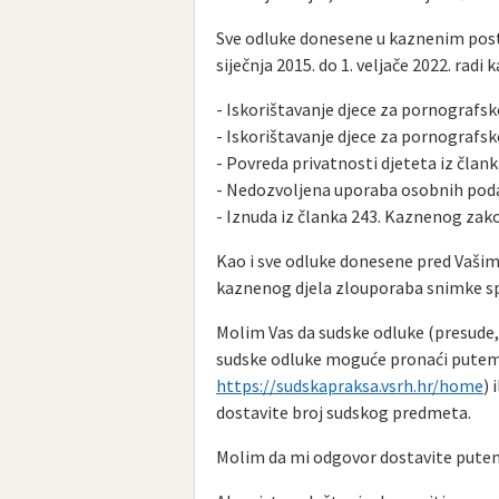
Sve odluke donesene u kaznenim post
siječnja 2015. do 1. veljače 2022. radi 
- Iskorištavanje djece za pornografs
- Iskorištavanje djece za pornografs
- Povreda privatnosti djeteta iz čla
- Nedozvoljena uporaba osobnih poda
- Iznuda iz članka 243. Kaznenog zak
Kao i sve odluke donesene pred Vašim 
kaznenog djela zlouporaba snimke sp
Molim Vas da sudske odluke (presude, 
sudske odluke moguće pronaći putem t
https://sudskapraksa.vsrh.hr/home
)
dostavite broj sudskog predmeta.
Molim da mi odgovor dostavite pute