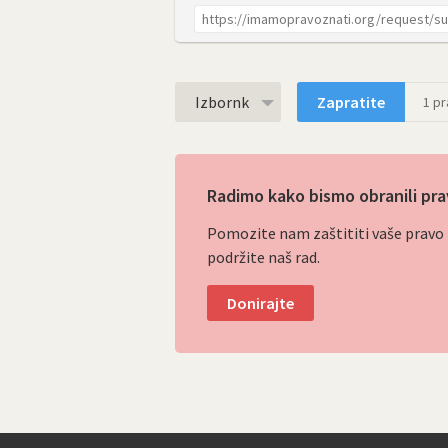
Izbornk
Zapratite
1
pra
Radimo kako bismo obranili pra
Pomozite nam zaštititi vaše pravo p
podržite naš rad.
Donirajte