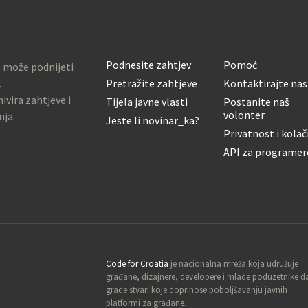
Podnesite zahtjev
Pomoć
o može podnijeti
.
Pretražite zahtjeve
Kontaktirajte nas
ivira zahtjeve i
Tijela javne vlasti
Postanite naš
volonter
nja.
Jeste li novinar_ka?
Privatnost i kolač
API za programer
Code for Croatia
je nacionalna mreža koja udružuje
građane, dizajnere, developere i mlade poduzetnike d
grade stvari koje doprinose poboljšavanju javnih
platformi za građane.