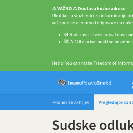
⚠️ VAŽNO ⚠️ Dostava kućne adrese -
Ukoliko su službenici za informiranje pri 
vaše adrese
a imamo i odgovore na naš
🚫 Radi zaštite vaše privatnosti
ne
🆗 Zaštita privatnosti se ne odnos
Hello! You can make Freedom of Informa
Podnesite zahtjev
Pregledajte zaht
Sudske odluk