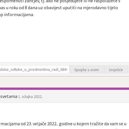
espomenuti zahtjev, tj. ako ne posjedujete ili ne raspolažete s
s u roku od 8 dana uz obavijest uputiti na mjerodavno tijelo
tup informacijama.
Spojite s ovim
Izvješće
Sesvetama
1. ožujka 2022.
rmacijama od 23. veljače 2022.. godine u kojem tražite da vam se u