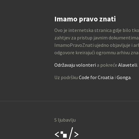
Imamo pravo znati
Ovo je internetska stranica gdje bilo tk
zahtjev za pristup javnim dokumentima
ImamoPravoZnati ujedno objavljuje i arh
odgovore kreirajući ogromnu arhivu zna
Održavaju volonteri
a pokreće
Alaveteli
.
Uz podršku
Code for Croatia
i
Gonga
.
S ljubavlju