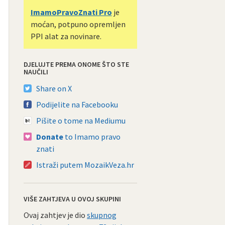
ImamoPravoZnati Pro
je
moćan, potpuno opremljen
PPI alat za novinare.
DJELUJTE PREMA ONOME ŠTO STE
NAUČILI
Share on X
Podijelite na Facebooku
Pišite o tome na Mediumu
Donate
to Imamo pravo
znati
Istraži putem MozaikVeza.hr
VIŠE ZAHTJEVA U OVOJ SKUPINI
Ovaj zahtjev je dio
skupnog