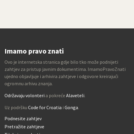
Imamo pravo znati
Ovo je internetska stranica gdje bilo tko može podnijeti
zahtjev za pristup javnim dokumentima. ImamoPravoZnati
ujedno objavljuje i arhivira zahtjeve i odgovore kreirajući
ogromnu arhivu znanja.
Održavaju volonteri
a pokreće
Alaveteli
.
Uz podršku
Code for Croatia
i
Gonga
.
Podnesite zahtjev
Pretražite zahtjeve