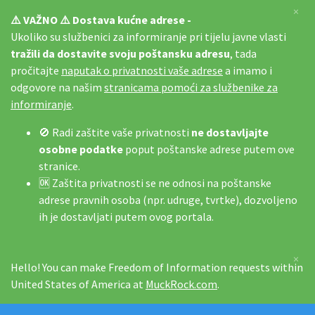
×
⚠️ VAŽNO ⚠️ Dostava kućne adrese -
Ukoliko su službenici za informiranje pri tijelu javne vlasti
tražili da dostavite svoju poštansku adresu
, tada
pročitajte
naputak o privatnosti vaše adrese
a imamo i
odgovore na našim
stranicama pomoći za službenike za
informiranje
.
🚫 Radi zaštite vaše privatnosti
ne dostavljajte
osobne podatke
poput poštanske adrese putem ove
stranice.
🆗 Zaštita privatnosti se ne odnosi na poštanske
adrese pravnih osoba (npr. udruge, tvrtke), dozvoljeno
ih je dostavljati putem ovog portala.
×
Hello! You can make Freedom of Information requests within
United States of America at
MuckRock.com
.