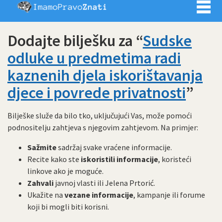
Imamo pra
Dodajte bilješku za “
Sudske
odluke u predmetima radi
kaznenih djela iskorištavanja
djece i povrede privatnosti
”
Bilješke služe da bilo tko, uključujući Vas, može pomoći
podnositelju zahtjeva s njegovim zahtjevom. Na primjer:
Sažmite
sadržaj svake vraćene informacije.
Recite kako ste
iskoristili informacije
, koristeći
linkove ako je moguće.
Zahvali
javnoj vlasti ili Jelena Prtorić.
Ukažite na
vezane informacije
, kampanje ili forume
koji bi mogli biti korisni.