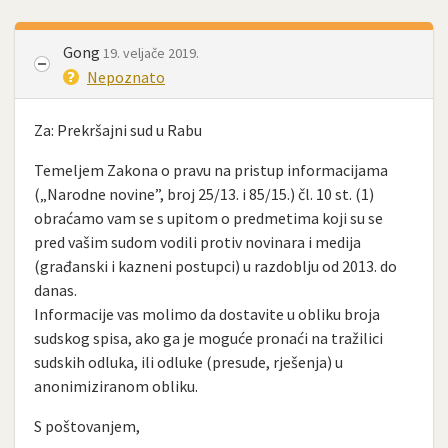
Gong
19. veljače 2019.
Nepoznato
Za: Prekršajni sud u Rabu
Temeljem Zakona o pravu na pristup informacijama
(„Narodne novine”, broj 25/13. i 85/15.) čl. 10 st. (1)
obraćamo vam se s upitom o predmetima koji su se
pred vašim sudom vodili protiv novinara i medija
(građanski i kazneni postupci) u razdoblju od 2013. do
danas.
Informacije vas molimo da dostavite u obliku broja
sudskog spisa, ako ga je moguće pronaći na tražilici
sudskih odluka, ili odluke (presude, rješenja) u
anonimiziranom obliku.
S poštovanjem,