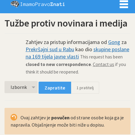
Imamo pra
Tužbe protiv novinara i medija
Zahtjev za pristup informacijama od
Gong
za
Prekršajni sud u Rabu
kao dio
skupine poslane
na 169 tijela javne vlasti
This request has been
closed to new correspondence
.
Contact us
if you
think it should be reopened.
Izbornk
Zapratite
1
pratitelj
Ovaj zahtjev je
povučen
od strane osobe koja ga je
napravila. Objašnjenje može biti niže u dopisu.