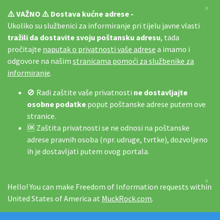
×
⚠️ VAŽNO ⚠️ Dostava kućne adrese -
Ukoliko su službenici za informiranje pri tijelu javne vlasti
tražili da dostavite svoju poštansku adresu
, tada
pročitajte
naputak o privatnosti vaše adrese
a imamo i
odgovore na našim
stranicama pomoći za službenike za
informiranje
.
🚫 Radi zaštite vaše privatnosti
ne dostavljajte
osobne podatke
poput poštanske adrese putem ove
stranice.
🆗 Zaštita privatnosti se ne odnosi na poštanske
adrese pravnih osoba (npr. udruge, tvrtke), dozvoljeno
ih je dostavljati putem ovog portala.
×
Hello! You can make Freedom of Information requests within
United States of America at
MuckRock.com
.