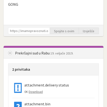
GONG
Spojite s ovim
Izvješće
Prekršajni sud u Rabu
19. veljače 2019.
2 privitaka
attachment.delivery status
0K
Download
attachment.bin