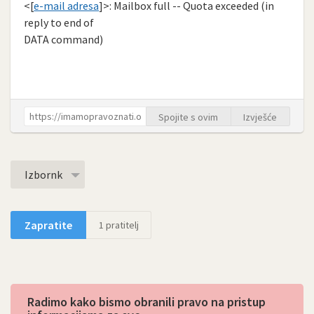
<[
e-mail adresa
]>: Mailbox full -- Quota exceeded (in
reply to end of
DATA command)
Spojite s ovim
Izvješće
Izbornk
Zapratite
1
pratitelj
Radimo kako bismo obranili pravo na pristup