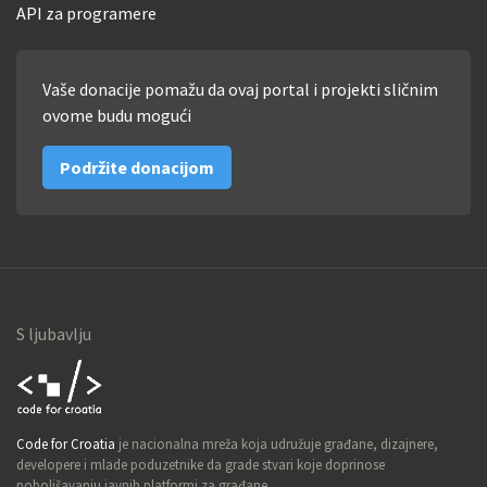
API za programere
Vaše donacije pomažu da ovaj portal i projekti sličnim
ovome budu mogući
Podržite donacijom
S ljubavlju
Code for
Code for Croatia
je nacionalna mreža koja udružuje građane, dizajnere,
Croatia
developere i mlade poduzetnike da grade stvari koje doprinose
poboljšavanju javnih platformi za građane.