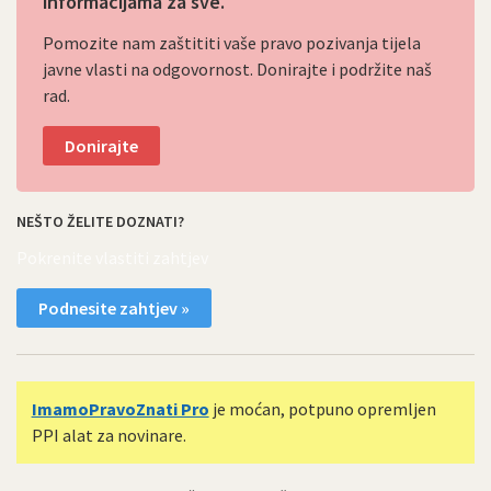
informacijama za sve.
Pomozite nam zaštititi vaše pravo pozivanja tijela
javne vlasti na odgovornost. Donirajte i podržite naš
rad.
Donirajte
NEŠTO ŽELITE DOZNATI?
Pokrenite vlastiti zahtjev
Podnesite zahtjev »
ImamoPravoZnati Pro
je moćan, potpuno opremljen
PPI alat za novinare.