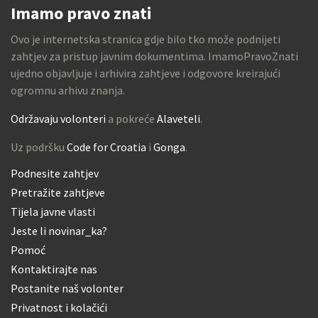
Imamo pravo znati
Ovo je internetska stranica gdje bilo tko može podnijeti
zahtjev za pristup javnim dokumentima. ImamoPravoZnati
ujedno objavljuje i arhivira zahtjeve i odgovore kreirajući
ogromnu arhivu znanja.
Održavaju volonteri
a pokreće
Alaveteli
.
Uz podršku
Code for Croatia
i
Gonga
.
Podnesite zahtjev
Pretražite zahtjeve
Tijela javne vlasti
Jeste li novinar_ka?
Pomoć
Kontaktirajte nas
Postanite naš volonter
Privatnost i kolačići