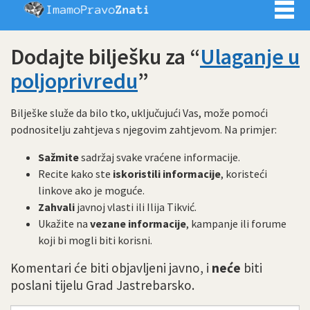
Imamo pra
Dodajte bilješku za “
Ulaganje u
poljoprivredu
”
Bilješke služe da bilo tko, uključujući Vas, može pomoći
podnositelju zahtjeva s njegovim zahtjevom. Na primjer:
Sažmite
sadržaj svake vraćene informacije.
Recite kako ste
iskoristili informacije
, koristeći
linkove ako je moguće.
Zahvali
javnoj vlasti ili Ilija Tikvić.
Ukažite na
vezane informacije
, kampanje ili forume
koji bi mogli biti korisni.
Komentari će biti objavljeni javno, i
neće
biti
poslani tijelu Grad Jastrebarsko.