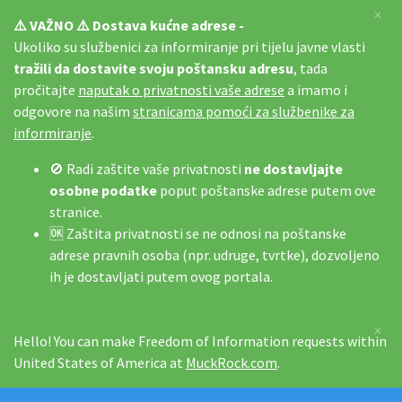
×
⚠️ VAŽNO ⚠️ Dostava kućne adrese -
Ukoliko su službenici za informiranje pri tijelu javne vlasti
tražili da dostavite svoju poštansku adresu
, tada
pročitajte
naputak o privatnosti vaše adrese
a imamo i
odgovore na našim
stranicama pomoći za službenike za
informiranje
.
🚫 Radi zaštite vaše privatnosti
ne dostavljajte
osobne podatke
poput poštanske adrese putem ove
stranice.
🆗 Zaštita privatnosti se ne odnosi na poštanske
adrese pravnih osoba (npr. udruge, tvrtke), dozvoljeno
ih je dostavljati putem ovog portala.
×
Hello! You can make Freedom of Information requests within
United States of America at
MuckRock.com
.