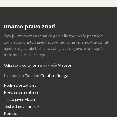
Imamo pravo znati
Ovo je internetska stranica gdje bilo tko može podnijeti
zahtjev za pristup javnim dokumentima. ImamoPravoZnati
ujedno objavljuje i arhivira zahtjeve i odgovore kreirajući
ogromnu arhivu znanja.
Održavaju volonteri
a pokreće
Alaveteli
.
Uz podršku
Code for Croatia
i
Gonga
.
Podnesite zahtjev
Pretražite zahtjeve
Tijela javne vlasti
Jeste li novinar_ka?
Pomoć