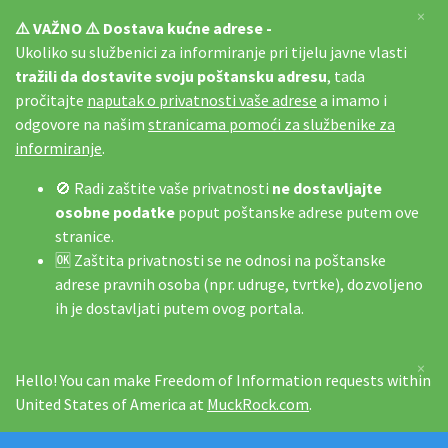
×
⚠️ VAŽNO ⚠️ Dostava kućne adrese -
Ukoliko su službenici za informiranje pri tijelu javne vlasti
tražili da dostavite svoju poštansku adresu
, tada
pročitajte
naputak o privatnosti vaše adrese
a imamo i
odgovore na našim
stranicama pomoći za službenike za
informiranje
.
🚫 Radi zaštite vaše privatnosti
ne dostavljajte
osobne podatke
poput poštanske adrese putem ove
stranice.
🆗 Zaštita privatnosti se ne odnosi na poštanske
adrese pravnih osoba (npr. udruge, tvrtke), dozvoljeno
ih je dostavljati putem ovog portala.
×
Hello! You can make Freedom of Information requests within
United States of America at
MuckRock.com
.