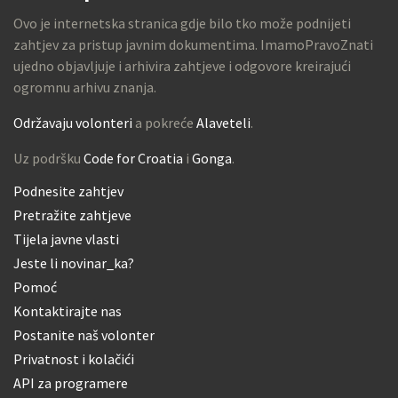
Ovo je internetska stranica gdje bilo tko može podnijeti
zahtjev za pristup javnim dokumentima. ImamoPravoZnati
ujedno objavljuje i arhivira zahtjeve i odgovore kreirajući
ogromnu arhivu znanja.
Održavaju volonteri
a pokreće
Alaveteli
.
Uz podršku
Code for Croatia
i
Gonga
.
Podnesite zahtjev
Pretražite zahtjeve
Tijela javne vlasti
Jeste li novinar_ka?
Pomoć
Kontaktirajte nas
Postanite naš volonter
Privatnost i kolačići
API za programere