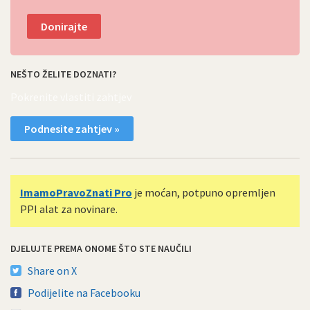
Donirajte
NEŠTO ŽELITE DOZNATI?
Pokrenite vlastiti zahtjev
Podnesite zahtjev »
ImamoPravoZnati Pro
je moćan, potpuno opremljen
PPI alat za novinare.
DJELUJTE PREMA ONOME ŠTO STE NAUČILI
Share on X
Podijelite na Facebooku