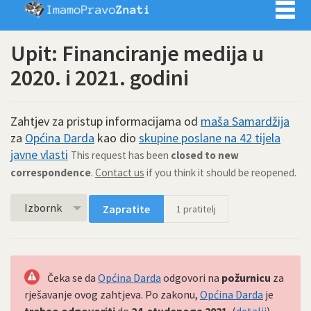
Imamo pra
Upit: Financiranje medija u
2020. i 2021. godini
Zahtjev za pristup informacijama od
maša Samardžija
za
Općina Darda
kao dio
skupine poslane na 42 tijela
javne vlasti
This request has been
closed to new
correspondence
.
Contact us
if you think it should be reopened.
Izbornk
Zapratite
1
pratitelj
Čeka se da
Općina Darda
odgovori na
požurnicu
za
rješavanje ovog zahtjeva. Po zakonu,
Općina Darda
je