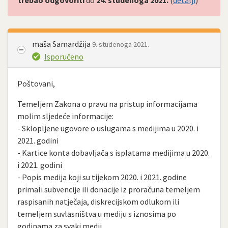
trebao odgovoriti
do
24. studenoga 2021.
(
detalji
)
maša Samardžija
9. studenoga 2021.
Isporučeno
Poštovani,
Temeljem Zakona o pravu na pristup informacijama
molim sljedeće informacije:
- Sklopljene ugovore o uslugama s medijima u 2020. i
2021. godini
- Kartice konta dobavljača s isplatama medijima u 2020.
i 2021. godini
- Popis medija koji su tijekom 2020. i 2021. godine
primali subvencije ili donacije iz proračuna temeljem
raspisanih natječaja, diskrecijskom odlukom ili
temeljem suvlasništva u mediju s iznosima po
godinama za svaki medij.