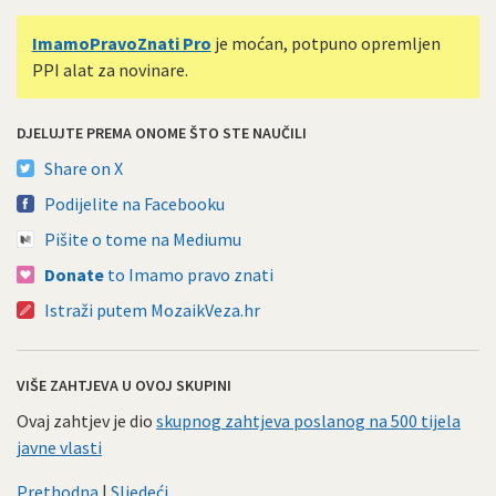
ImamoPravoZnati Pro
je moćan, potpuno opremljen
PPI alat za novinare.
DJELUJTE PREMA ONOME ŠTO STE NAUČILI
Share on X
Podijelite na Facebooku
Pišite o tome na Mediumu
Donate
to Imamo pravo znati
Istraži putem MozaikVeza.hr
VIŠE ZAHTJEVA U OVOJ SKUPINI
Ovaj zahtjev je dio
skupnog zahtjeva poslanog na 500 tijela
javne vlasti
Prethodna
|
Sljedeći