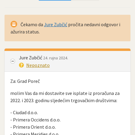
Čekamo da
Jure Zubčić
pročita nedavni odgovor i
ažurira status.
Jure Zubčić
24. rujna 2024.
Nepoznato
Za: Grad Poreč
molim Vas da mi dostavite sve isplate iz proračuna za
2022. i 2023. godinu sljedećim trgovačkim društvima:
- Ciudad d.o.o.
- Primera Occidens d.o.o.
- Primera Orient d.o.o.
- Primera Meridies d.o.o.