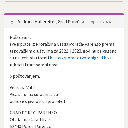
Vedrana Habereiter, Grad Poreč
14. listopada 2024.
Poštovani,
sve isplate iz Proračuna Grada Poreča-Parenzo prema
trgovačkim društvima za 2022. i 2023. godinu prikazane
su na web platformi
https://porec.otvorenigrad.hr/
u
rubrici iTransparentnost.
S poštovanjem,
Vedrana Valić
Viša stručna suradnica za
odnose s javnošću i protokol
GRAD POREČ-PARENZO
Obala maršala Tita 5
52440 Poreč-Parenzo