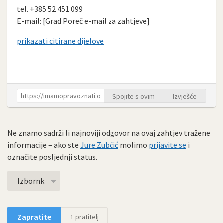
tel. +385 52 451 099
E-mail: [Grad Poreč e-mail za zahtjeve]
prikazati citirane dijelove
Spojite s ovim
Izvješće
Ne znamo sadrži li najnoviji odgovor na ovaj zahtjev tražene
informacije – ako ste
Jure Zubčić
molimo
prijavite se
i
označite posljednji status.
Izbornk
Zapratite
1
pratitelj