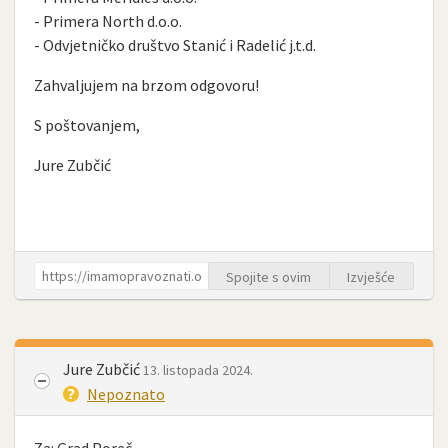
- Primera North d.o.o.
- Odvjetničko društvo Stanić i Radelić j.t.d.
Zahvaljujem na brzom odgovoru!
S poštovanjem,
Jure Zubčić
Spojite s ovim
Izvješće
Jure Zubčić
13. listopada 2024.
Nepoznato
Za: Grad Poreč