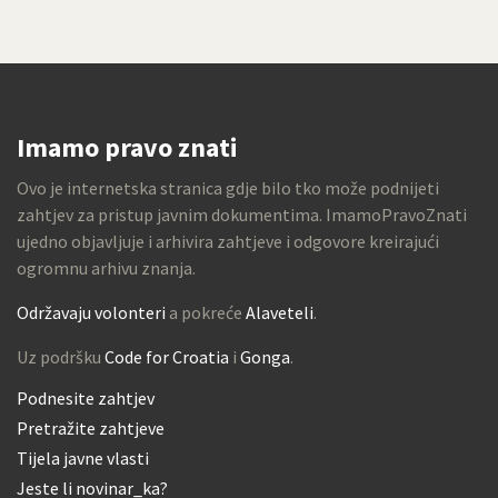
Imamo pravo znati
Ovo je internetska stranica gdje bilo tko može podnijeti
zahtjev za pristup javnim dokumentima. ImamoPravoZnati
ujedno objavljuje i arhivira zahtjeve i odgovore kreirajući
ogromnu arhivu znanja.
Održavaju volonteri
a pokreće
Alaveteli
.
Uz podršku
Code for Croatia
i
Gonga
.
Podnesite zahtjev
Pretražite zahtjeve
Tijela javne vlasti
Jeste li novinar_ka?