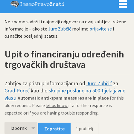
Imamo pra
Ne znamo sadrži li najnoviji odgovor na ovaj zahtjev tražene
informacije – ako ste
Jure Zubčić
molimo
prijavite se
i
označite posljednji status.
Upit o financiranju određenih
trgovačkih društava
Zahtjev za pristup informacijama od
Jure Zubčić
za
Grad Poreč
kao dio
skupine poslane na 500 tijela javne
vlasti
Automatic anti-spam measures are in place
for this
older request. Please
let us know
if a further response is
expected or if you are having trouble responding.
Izbornk
Zapratite
1
pratitelj