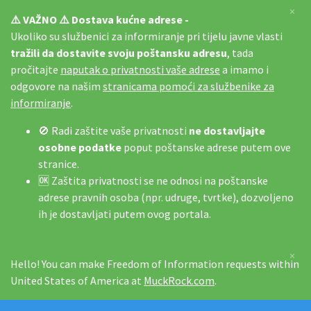
×
⚠️ VAŽNO ⚠️ Dostava kućne adrese -
Ukoliko su službenici za informiranje pri tijelu javne vlasti
tražili da dostavite svoju poštansku adresu
, tada
pročitajte
naputak o privatnosti vaše adrese
a imamo i
odgovore na našim
stranicama pomoći za službenike za
informiranje
.
🚫 Radi zaštite vaše privatnosti
ne dostavljajte
osobne podatke
poput poštanske adrese putem ove
stranice.
🆗 Zaštita privatnosti se ne odnosi na poštanske
adrese pravnih osoba (npr. udruge, tvrtke), dozvoljeno
ih je dostavljati putem ovog portala.
×
Hello! You can make Freedom of Information requests within
United States of America at
MuckRock.com
.