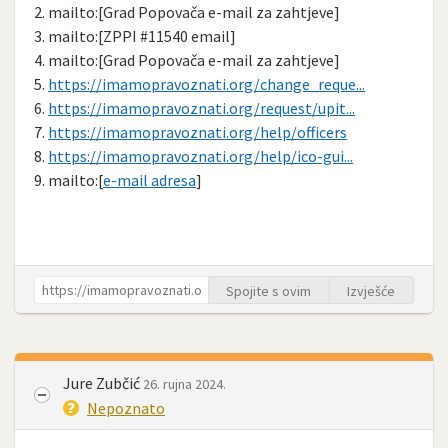
2. mailto:[Grad Popovača e-mail za zahtjeve]
3. mailto:[ZPPI #11540 email]
4. mailto:[Grad Popovača e-mail za zahtjeve]
5.
https://imamopravoznati.org/change_reque...
6.
https://imamopravoznati.org/request/upit...
7.
https://imamopravoznati.org/help/officers
8.
https://imamopravoznati.org/help/ico-gui...
9. mailto:[
e-mail adresa
]
Spojite s ovim
Izvješće
Jure Zubčić
26. rujna 2024.
Nepoznato