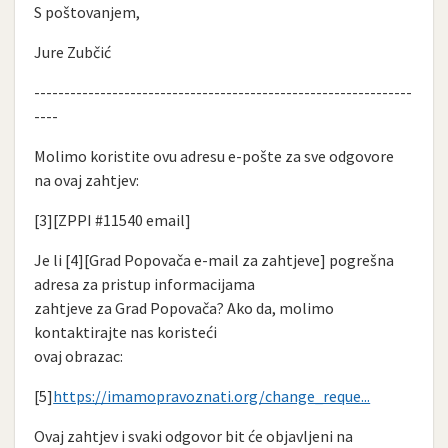
S poštovanjem,
Jure Zubčić
---------------------------------------------------------------
----
Molimo koristite ovu adresu e-pošte za sve odgovore
na ovaj zahtjev:
[3][ZPPI #11540 email]
Je li [4][Grad Popovača e-mail za zahtjeve] pogrešna
adresa za pristup informacijama
zahtjeve za Grad Popovača? Ako da, molimo
kontaktirajte nas koristeći
ovaj obrazac:
[5]
https://imamopravoznati.org/change_reque...
Ovaj zahtjev i svaki odgovor bit će objavljeni na