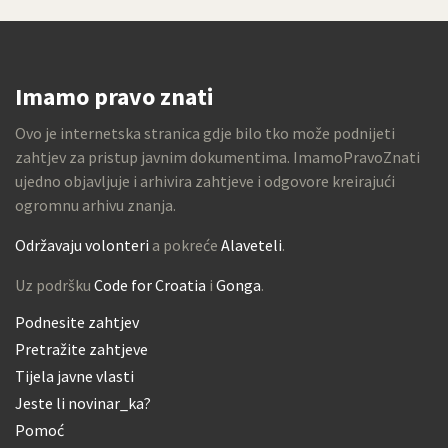
Imamo pravo znati
Ovo je internetska stranica gdje bilo tko može podnijeti
zahtjev za pristup javnim dokumentima. ImamoPravoZnati
ujedno objavljuje i arhivira zahtjeve i odgovore kreirajući
ogromnu arhivu znanja.
Održavaju volonteri
a pokreće
Alaveteli
.
Uz podršku
Code for Croatia
i
Gonga
.
Podnesite zahtjev
Pretražite zahtjeve
Tijela javne vlasti
Jeste li novinar_ka?
Pomoć