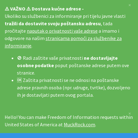
×
⚠️ VAŽNO ⚠️ Dostava kućne adrese -
Ukoliko su službenici za informiranje pri tijelu javne vlasti
tražili da dostavite svoju poštansku adresu
, tada
pročitajte
naputak o privatnosti vaše adrese
a imamo i
odgovore na našim
stranicama pomoći za službenike za
informiranje
.
🚫 Radi zaštite vaše privatnosti
ne dostavljajte
osobne podatke
poput poštanske adrese putem ove
stranice.
🆗 Zaštita privatnosti se ne odnosi na poštanske
adrese pravnih osoba (npr. udruge, tvrtke), dozvoljeno
ih je dostavljati putem ovog portala.
×
Hello! You can make Freedom of Information requests within
United States of America at
MuckRock.com
.