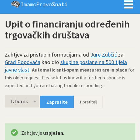
Imamo pra
Upit o financiranju određenih
trgovačkih društava
Zahtjev za pristup informacijama od
Jure Zubčić
za
Grad Popovača
kao dio
skupine poslane na 500 tijela
javne vlasti
Automatic anti-spam measures are in place
for
this older request. Please
let us know
if a further response is
expected or if you are having trouble responding.
Izbornk
Zapratite
1
pratitelj
Zahtjev je
uspješan
.