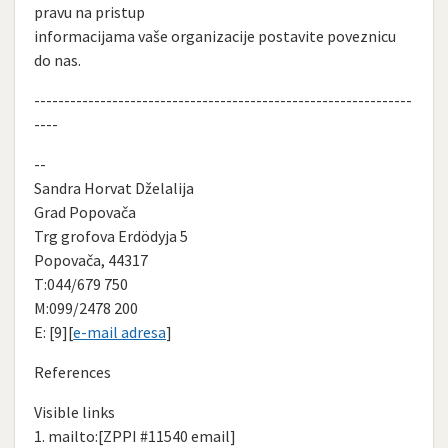
pravu na pristup
informacijama vaše organizacije postavite poveznicu
do nas.
---------------------------------------------------------------
----
--
Sandra Horvat Dželalija
Grad Popovača
Trg grofova Erdödyja 5
Popovača, 44317
T:044/679 750
M:099/2478 200
E: [9][
e-mail adresa
]
References
Visible links
1. mailto:[ZPPI #11540 email]