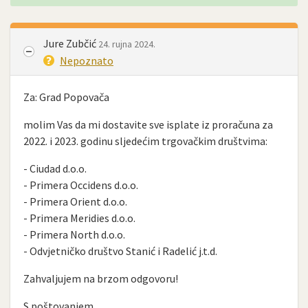
Jure Zubčić
24. rujna 2024.
Nepoznato
Za: Grad Popovača
molim Vas da mi dostavite sve isplate iz proračuna za
2022. i 2023. godinu sljedećim trgovačkim društvima:
- Ciudad d.o.o.
- Primera Occidens d.o.o.
- Primera Orient d.o.o.
- Primera Meridies d.o.o.
- Primera North d.o.o.
- Odvjetničko društvo Stanić i Radelić j.t.d.
Zahvaljujem na brzom odgovoru!
S poštovanjem,