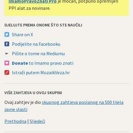
ImamoPravoZnati Pro
je moćan, potpuno opremljen
PPI alat za novinare.
DJELUJTE PREMA ONOME ŠTO STE NAUČILI
Share on X
Podijelite na Facebooku
Pišite o tome na Mediumu
Donate
to Imamo pravo znati
Istraži putem MozaikVeza.hr
VIŠE ZAHTJEVA U OVOJ SKUPINI
Ovaj zahtjev je dio
skupnog zahtjeva poslanog na 500 tijela
javne vlasti
Prethodna
|
Sljedeći