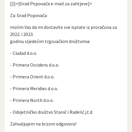
[2]<[Grad Popovača e-mail za zahtjeve]>
Za: Grad Popovača
molim Vas da mi dostavite sve isplate iz proračuna za
2022. i 2023.
godinu sljedećim trgovačkim društvima:
- Ciudad d.o.o.
- Primera Occidens d.o.o.
- Primera Orient d.o.o.
- Primera Meridies d.o.o.
- Primera North d.o.o.
- Odvjetničko društvo Stanić i Radelić j.t.d.
Zahvaljujem na brzom odgovoru!