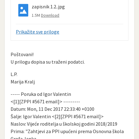
zapisnik 1.2..jpg
1.5M
Download
Prikažite sve priloge
Poštovani!
U prilogu dopisa su traženi podatci.
L.P.
Marija Kralj
----- Poruka od Igor Valentin
<[1][ZPPI #5671 email]> ---------
Datum: Mon, 11 Dec 2017 22:33:40 +0100
Šalje: Igor Valentin <[2][ZPPI #5671 email]>
Naslov: Vijeće roditelja u školskoj godini 2018/2019
Prima: "Zahtjevi za PPI upućeni prema Osnovna škola
Grofa Janka