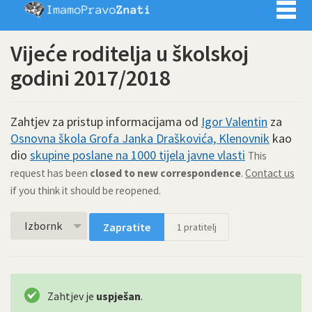
Imamo pra
Vijeće roditelja u školskoj
godini 2017/2018
Zahtjev za pristup informacijama od
Igor Valentin
za
Osnovna škola Grofa Janka Draškovića, Klenovnik
kao
dio
skupine poslane na 1000 tijela javne vlasti
This
request has been
closed to new correspondence
.
Contact us
if you think it should be reopened.
Izbornk
Zapratite
1
pratitelj
Zahtjev je
uspješan
.