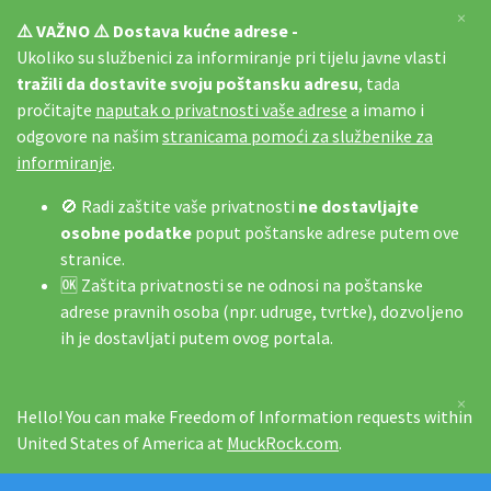
×
⚠️ VAŽNO ⚠️ Dostava kućne adrese -
Ukoliko su službenici za informiranje pri tijelu javne vlasti
tražili da dostavite svoju poštansku adresu
, tada
pročitajte
naputak o privatnosti vaše adrese
a imamo i
odgovore na našim
stranicama pomoći za službenike za
informiranje
.
🚫 Radi zaštite vaše privatnosti
ne dostavljajte
osobne podatke
poput poštanske adrese putem ove
stranice.
🆗 Zaštita privatnosti se ne odnosi na poštanske
adrese pravnih osoba (npr. udruge, tvrtke), dozvoljeno
ih je dostavljati putem ovog portala.
×
Hello! You can make Freedom of Information requests within
United States of America at
MuckRock.com
.