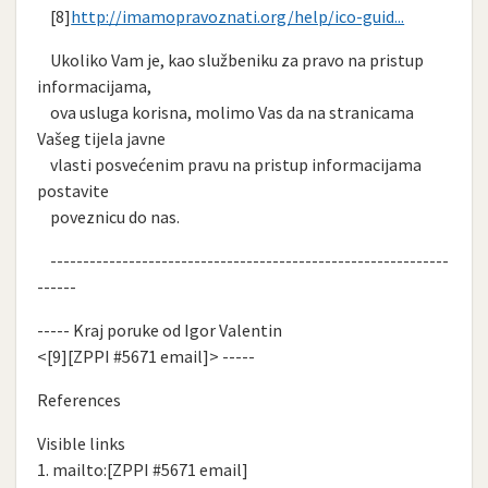
[8]
http://imamopravoznati.org/help/ico-guid...
Ukoliko Vam je, kao službeniku za pravo na pristup
informacijama,
ova usluga korisna, molimo Vas da na stranicama
Vašeg tijela javne
vlasti posvećenim pravu na pristup informacijama
postavite
poveznicu do nas.
-------------------------------------------------------------
------
----- Kraj poruke od Igor Valentin
<[9][ZPPI #5671 email]> -----
References
Visible links
1. mailto:[ZPPI #5671 email]