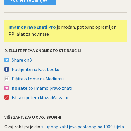
ImamoPravoZnati Pro
je moćan, potpuno opremljen
PPI alat za novinare.
DJELUJTE PREMA ONOME ŠTO STE NAUČILI
Share on X
Podijelite na Facebooku
Pišite o tome na Mediumu
Donate
to Imamo pravo znati
Istraži putem MozaikVeza.hr
VIŠE ZAHTJEVA U OVOJ SKUPINI
Ovaj zahtjev je dio
skupnog zahtjeva poslanog na 1000 tijela