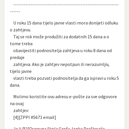
-------------------------------------------------------------
------
U roku 15 dana tijelo javne vlasti mora donijeti odluku
o zahtjevu.
Taj se rok može produžiti za dodatnih 15 dana a o
tome treba
obavijestiti podnositelja zahtjeva u roku 8 dana od
predaje
zahtjeva. Ako je zahtjev nepotpun ili nerazumljiv,
tijelo javne
vlasti treba pozvati podnositelja da ga ispravi u roku 5
dana.
Molimo koristite ovu adresu e-pošte za sve odgovore
na ovaj
zahtjev:
[4][ZPPI #5671 email]
Je li [5][Osnovna škola Grofa Janka Draškovića,