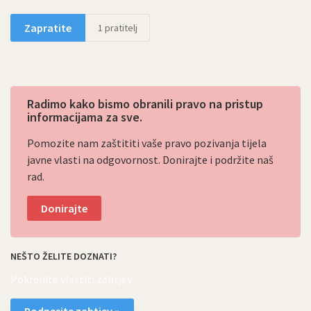
Zapratite
1
pratitelj
Radimo kako bismo obranili pravo na pristup
informacijama za sve.
Pomozite nam zaštititi vaše pravo pozivanja tijela
javne vlasti na odgovornost. Donirajte i podržite naš
rad.
Donirajte
NEŠTO ŽELITE DOZNATI?
Pokrenite vlastiti zahtjev
Podnesite zahtjev »