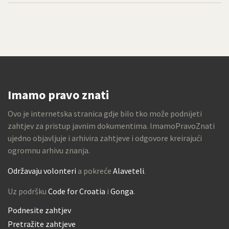
Imamo pravo znati
Ovo je internetska stranica gdje bilo tko može podnijeti
zahtjev za pristup javnim dokumentima. ImamoPravoZnati
ujedno objavljuje i arhivira zahtjeve i odgovore kreirajući
ogromnu arhivu znanja.
Održavaju volonteri
a pokreće
Alaveteli
.
Uz podršku
Code for Croatia
i
Gonga
.
Podnesite zahtjev
Pretražite zahtjeve