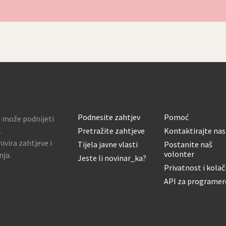
Podnesite zahtjev
Pomoć
o može podnijeti
.
Pretražite zahtjeve
Kontaktirajte nas
ivira zahtjeve i
Tijela javne vlasti
Postanite naš
volonter
nja.
Jeste li novinar_ka?
Privatnost i kolač
API za programer