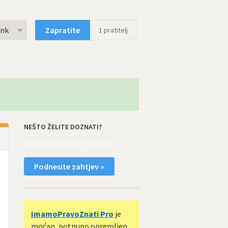
rnk
Zapratite
1
pratitelj
NEŠTO ŽELITE DOZNATI?
Pokrenite vlastiti zahtjev
Podnesite zahtjev »
ImamoPravoZnati Pro
je
moćan, potpuno opremljen