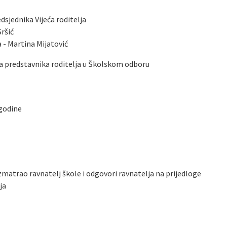
dsjednika Vijeća roditelja
Sršić
a - Martina Mijatović
 za predstavnika roditelja u Školskom odboru
 godine
 razmatrao ravnatelj škole i odgovori ravnatelja na prijedloge
ja