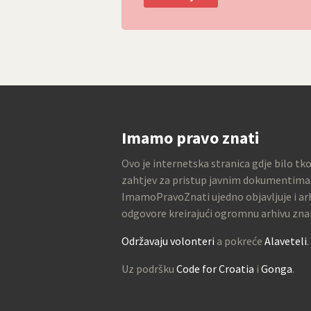
Imamo pravo znati
Ovo je internetska stranica gdje bilo tk
zahtjev za pristup javnim dokumentima
ImamoPravoZnati ujedno objavljuje i arh
odgovore kreirajući ogromnu arhivu zna
Održavaju volonteri
a pokreće
Alaveteli
.
Uz podršku
Code for Croatia
i
Gonga
.