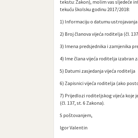
tekstu: Zakon), molim vas sljedeće i
tekuću školsku godinu 2017/2018:
1) Informaciju o datumu ustrojavanja vi
2) Broj članova vijeća roditelja (čl. 13
3) Imena predsjednika i zamjenika pred
4) Ime člana vijeća roditelja izabran 
5) Datumi zasjedanja vijeća roditelja
6) Zapisnici vijeća roditelja (ako post
7) Prijedlozi roditeljskog vijeća koje
(čl. 137, st. 6 Zakona).
S poštovanjem,
Igor Valentin