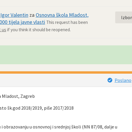
d
Igor Valentin
za
Osnovna škola Mladost,
Izbo
00 tijela javne vlasti
This request has been
 us
if you think it should be reopened.
Poslano
la Mladost, Zagreb
esto šk.god 2018/2019, piše 2017/2018
i obrazovanju u osnovnoj i srednjoj školi (NN 87/08, dalje u