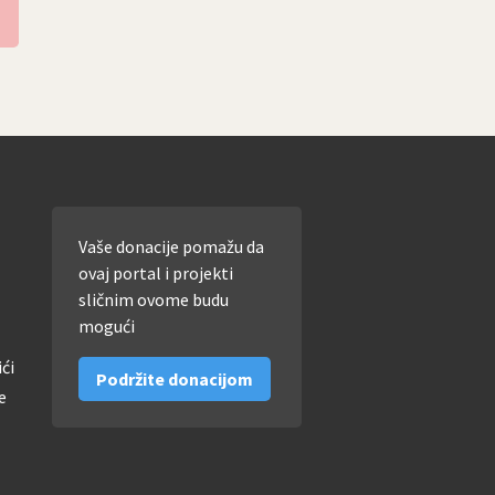
Vaše donacije pomažu da
ovaj portal i projekti
sličnim ovome budu
mogući
ići
Podržite donacijom
e