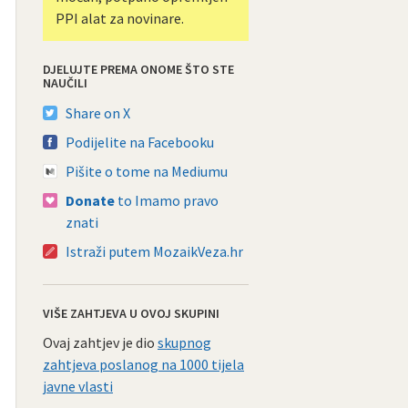
PPI alat za novinare.
DJELUJTE PREMA ONOME ŠTO STE
NAUČILI
Share on X
Podijelite na Facebooku
Pišite o tome na Mediumu
Donate
to Imamo pravo
znati
Istraži putem MozaikVeza.hr
VIŠE ZAHTJEVA U OVOJ SKUPINI
Ovaj zahtjev je dio
skupnog
zahtjeva poslanog na 1000 tijela
javne vlasti