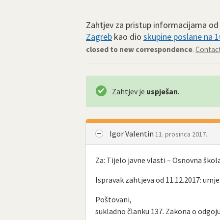
Zahtjev za pristup informacijama o
Zagreb
kao dio
skupine poslane na 10
closed to new correspondence
.
Contact
Zahtjev je
uspješan
.
Igor Valentin
11. prosinca 2017.
Za: Tijelo javne vlasti – Osnovna ško
Ispravak zahtjeva od 11.12.2017: umj
Poštovani,
sukladno članku 137. Zakona o odgoju 