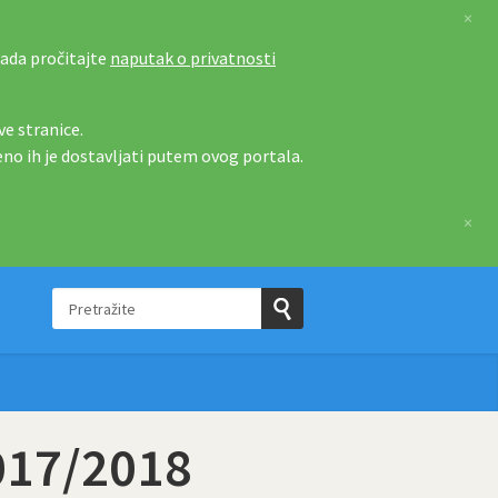
×
tada pročitajte
naputak o privatnosti
e stranice.
eno ih je dostavljati putem ovog portala.
×
Pretražite
e
Pošaljite
upit
2017/2018