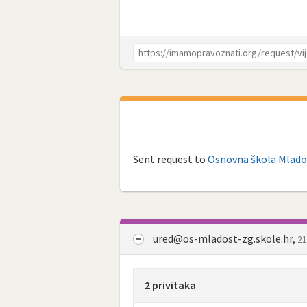
Sent request to
Osnovna škola Mlado
ured@os-mladost-zg.skole.hr
,
21
2 privitaka