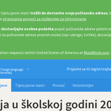
tijelu javne vlasti
tražili da dostavite svoju poštansku adresu
, 
im
stranicama pomoći za službenike za informiranje
.
 dostavljajte osobne podatke
poput poštanske adrese putem ov
i na poštanske adrese pravnih osoba (npr. udruge, tvrtke), dozvolj
tion requests within United States of America at
MuckRock.com
.
Imamo pravo znati
Prijavite se ili registrirajt
Change language
(Hrvatski)
jeve
Tijela javne vlasti
Pomoć
Volontirajte
lja u školskoj godini 