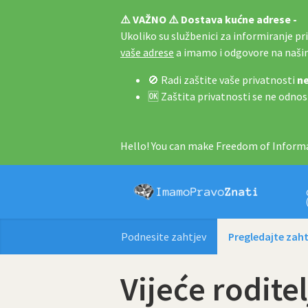
⚠️ VAŽNO ⚠️ Dostava kućne adrese -
Ukoliko su službenici za informiranje pri 
vaše adrese
a imamo i odgovore na naš
🚫 Radi zaštite vaše privatnosti
ne
🆗 Zaštita privatnosti se ne odnos
Hello! You can make Freedom of Informa
Podnesite zahtjev
Pregledajte zaht
Vijeće rodite