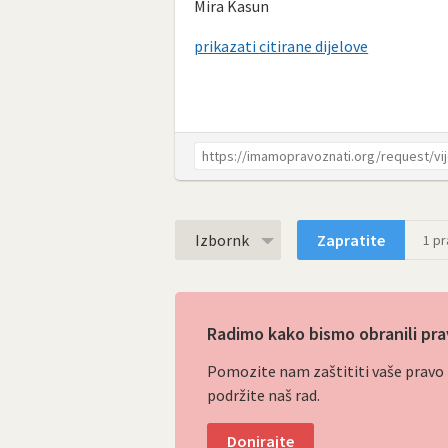
Mira Kasun
prikazati citirane dijelove
Izbornk
Zapratite
1
pra
Radimo kako bismo obranili pra
Pomozite nam zaštititi vaše pravo p
podržite naš rad.
Donirajte