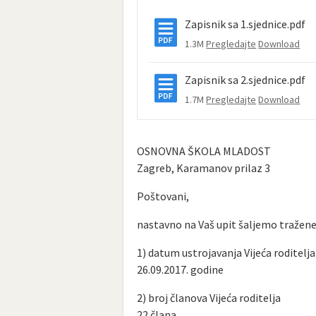
Zapisnik sa 1.sjednice.pdf
1.3M
Pregledajte
Download
Zapisnik sa 2.sjednice.pdf
1.7M
Pregledajte
Download
OSNOVNA ŠKOLA MLADOST
Zagreb, Karamanov prilaz 3
Poštovani,
nastavno na Vaš upit šaljemo tražen
1) datum ustrojavanja Vijeća roditelja
26.09.2017. godine
2) broj članova Vijeća roditelja
22 člana