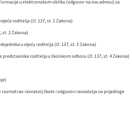
nformacije u elektronskom obliku (odgovor na ovu adresu) za
jeća roditelja (čl. 137, st. 1 Zakona)
7, st. 2 Zakona)
sjednika u vijeću roditelja (čl. 137, st. 3 Zakona)
za predstavnika roditelja u školskom odboru (čl. 137, st. 4 Zakona)
oje)
 je razmatrao ravnatelj škole i odgovori ravnatelja na prijedloge