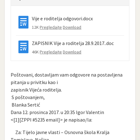
Vije e roditelja odgovori.docx
12K
Pregledajte
Download
ZAPISNIK Vije a roditelja 28.9.2017..doc
46K
Pregledajte
Download
Poštovani, dostavljam vam odgovore na postavljena
pitanja u privitku kao i
zapisnik Vijeća roditelja.
S poštovanjem,
Blanka Sertić
Dana 12. prosinca 2017. u 20:35 Igor Valentin
<[1][ZPPI #5235 email]> je napisao/la:
Za: Tijelo javne vlasti – Osnovna škola Kralja
Tomislava, Našice