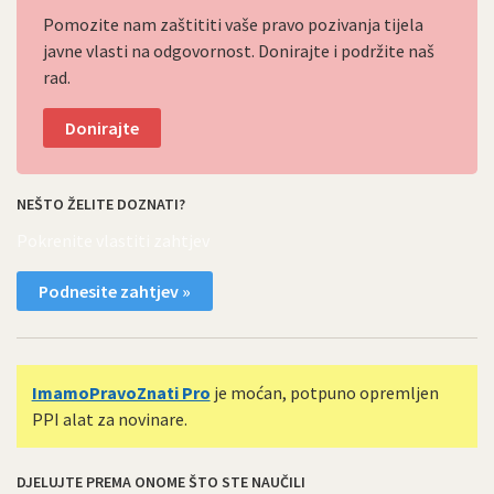
Pomozite nam zaštititi vaše pravo pozivanja tijela
javne vlasti na odgovornost. Donirajte i podržite naš
rad.
Donirajte
NEŠTO ŽELITE DOZNATI?
Pokrenite vlastiti zahtjev
Podnesite zahtjev »
ImamoPravoZnati Pro
je moćan, potpuno opremljen
PPI alat za novinare.
DJELUJTE PREMA ONOME ŠTO STE NAUČILI