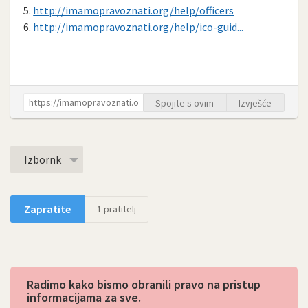
5.
http://imamopravoznati.org/help/officers
6.
http://imamopravoznati.org/help/ico-guid...
Spojite s ovim
Izvješće
Izbornk
Zapratite
1
pratitelj
Radimo kako bismo obranili pravo na pristup
informacijama za sve.