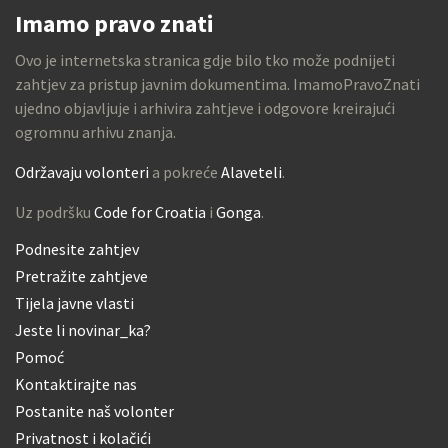
Imamo pravo znati
Ovo je internetska stranica gdje bilo tko može podnijeti
zahtjev za pristup javnim dokumentima. ImamoPravoZnati
ujedno objavljuje i arhivira zahtjeve i odgovore kreirajući
ogromnu arhivu znanja.
Održavaju volonteri
a pokreće
Alaveteli
.
Uz podršku
Code for Croatia
i
Gonga
.
Podnesite zahtjev
Pretražite zahtjeve
Tijela javne vlasti
Jeste li novinar_ka?
Pomoć
Kontaktirajte nas
Postanite naš volonter
Privatnost i kolačići