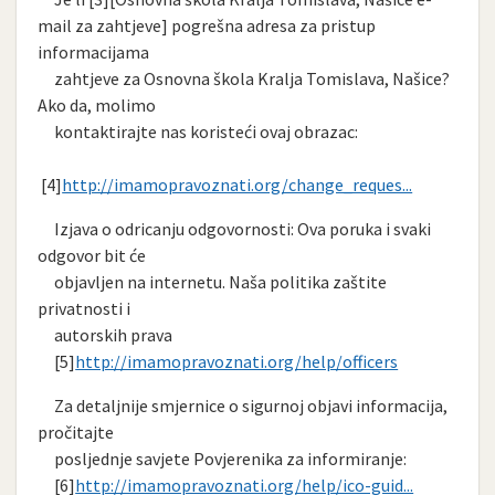
mail za zahtjeve] pogrešna adresa za pristup
informacijama
zahtjeve za Osnovna škola Kralja Tomislava, Našice?
Ako da, molimo
kontaktirajte nas koristeći ovaj obrazac:
[4]
http://imamopravoznati.org/change_reques...
Izjava o odricanju odgovornosti: Ova poruka i svaki
odgovor bit će
objavljen na internetu. Naša politika zaštite
privatnosti i
autorskih prava
[5]
http://imamopravoznati.org/help/officers
Za detaljnije smjernice o sigurnoj objavi informacija,
pročitajte
posljednje savjete Povjerenika za informiranje:
[6]
http://imamopravoznati.org/help/ico-guid...