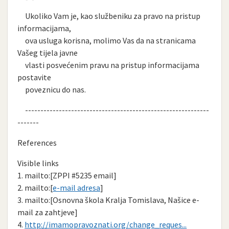
Ukoliko Vam je, kao službeniku za pravo na pristup
informacijama,
ova usluga korisna, molimo Vas da na stranicama
Vašeg tijela javne
vlasti posvećenim pravu na pristup informacijama
postavite
poveznicu do nas.
------------------------------------------------------------
-------
References
Visible links
1. mailto:[ZPPI #5235 email]
2. mailto:[
e-mail adresa
]
3. mailto:[Osnovna škola Kralja Tomislava, Našice e-
mail za zahtjeve]
4.
http://imamopravoznati.org/change_reques...