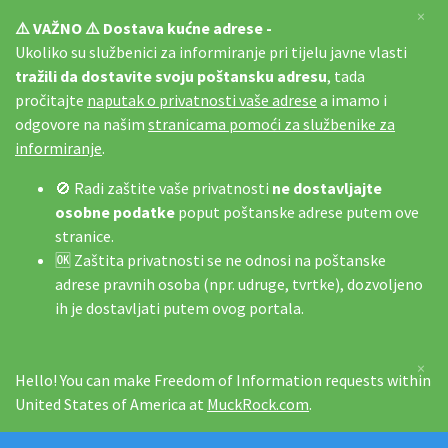
×
⚠️ VAŽNO ⚠️ Dostava kućne adrese -
Ukoliko su službenici za informiranje pri tijelu javne vlasti
tražili da dostavite svoju poštansku adresu
, tada
pročitajte
naputak o privatnosti vaše adrese
a imamo i
odgovore na našim
stranicama pomoći za službenike za
informiranje
.
🚫 Radi zaštite vaše privatnosti
ne dostavljajte
osobne podatke
poput poštanske adrese putem ove
stranice.
🆗 Zaštita privatnosti se ne odnosi na poštanske
adrese pravnih osoba (npr. udruge, tvrtke), dozvoljeno
ih je dostavljati putem ovog portala.
×
Hello! You can make Freedom of Information requests within
United States of America at
MuckRock.com
.