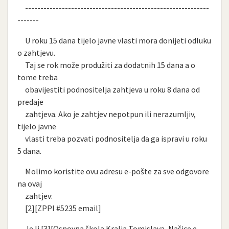
------------------------------------------------------------
-------
U roku 15 dana tijelo javne vlasti mora donijeti odluku
o zahtjevu.
Taj se rok može produžiti za dodatnih 15 dana a o
tome treba
obavijestiti podnositelja zahtjeva u roku 8 dana od
predaje
zahtjeva. Ako je zahtjev nepotpun ili nerazumljiv,
tijelo javne
vlasti treba pozvati podnositelja da ga ispravi u roku
5 dana.
Molimo koristite ovu adresu e-pošte za sve odgovore
na ovaj
zahtjev:
[2][ZPPI #5235 email]
Je li [3][Osnovna škola Kralja Tomislava, Našice e-