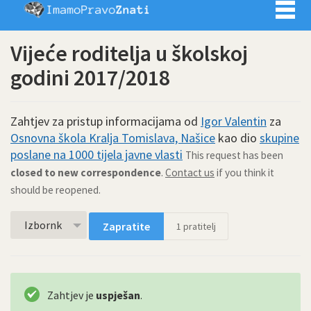
Imamo pra
Vijeće roditelja u školskoj
godini 2017/2018
Zahtjev za pristup informacijama od
Igor Valentin
za
Osnovna škola Kralja Tomislava, Našice
kao dio
skupine
poslane na 1000 tijela javne vlasti
This request has been
closed to new correspondence
.
Contact us
if you think it
should be reopened.
Izbornk
Zapratite
1
pratitelj
Zahtjev je
uspješan
.