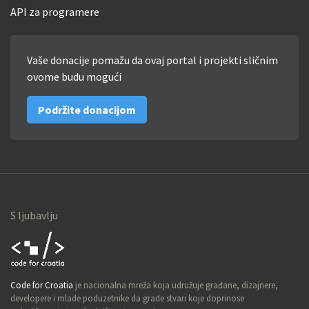
API za programere
Vaše donacije pomažu da ovaj portal i projekti sličnim
ovome budu mogući
Podržite donacijom
S ljubavlju
Code for
Code for Croatia
je nacionalna mreža koja udružuje građane, dizajnere,
Croatia
developere i mlade poduzetnike da grade stvari koje doprinose