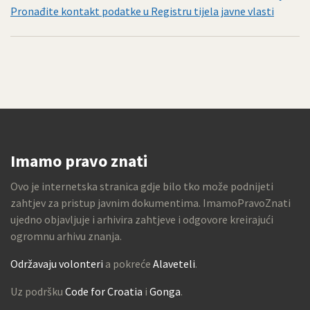
Pronađite kontakt podatke u Registru tijela javne vlasti
Imamo pravo znati
Ovo je internetska stranica gdje bilo tko može podnijeti
zahtjev za pristup javnim dokumentima. ImamoPravoZnati
ujedno objavljuje i arhivira zahtjeve i odgovore kreirajući
ogromnu arhivu znanja.
Održavaju volonteri
a pokreće
Alaveteli
.
Uz podršku
Code for Croatia
i
Gonga
.