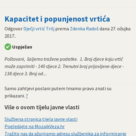
Kapacitet i popunjenost vrtića
Odgovor
Dječji vrtić Trilj
prema
Zdenka Radoš
dana
27. ožujka
2017.
.
Uspješan
Poštovani, šaljemo tražene podatke. 1. Broj djece koju vrtić
može zaprimiti - 140 djece 2. Trenutni broj prijavljene djece -
138 djece 3. Broj od...
Samo zahtjevi poslani putem Imamo pravo znati su
prikazani.
?
Više o ovom tijelu javne vlasti
Službena stranica tijela javne vlasti
Pogledajte na MozaikVeza.hr
Tražite nas da ažuriramo adresu službenika za informiranje