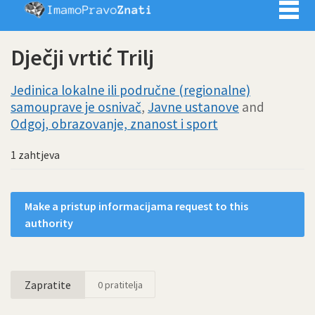
Imamo pra
Dječji vrtić Trilj
Jedinica lokalne ili područne (regionalne)
samouprave je osnivač
,
Javne ustanove
and
Odgoj, obrazovanje, znanost i sport
1 zahtjeva
Make a pristup informacijama request to this
authority
Zapratite
0
pratitelja