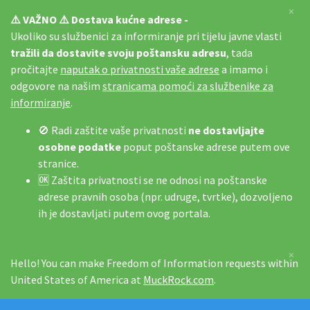
×
⚠️ VAŽNO ⚠️ Dostava kućne adrese -
Ukoliko su službenici za informiranje pri tijelu javne vlasti
tražili da dostavite svoju poštansku adresu
, tada
pročitajte
naputak o privatnosti vaše adrese
a imamo i
odgovore na našim
stranicama pomoći za službenike za
informiranje
.
🚫 Radi zaštite vaše privatnosti
ne dostavljajte
osobne podatke
poput poštanske adrese putem ove
stranice.
🆗 Zaštita privatnosti se ne odnosi na poštanske
adrese pravnih osoba (npr. udruge, tvrtke), dozvoljeno
ih je dostavljati putem ovog portala.
×
Hello! You can make Freedom of Information requests within
United States of America at
MuckRock.com
.