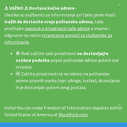
×
⚠️ VAŽNO ⚠️ Dostava kućne adrese -
Ukoliko su službenici za informiranje pri tijelu javne vlasti
tražili da dostavite svoju poštansku adresu
, tada
pročitajte
naputak o privatnosti vaše adrese
a imamo i
odgovore na našim
stranicama pomoći za službenike za
informiranje
.
🚫 Radi zaštite vaše privatnosti
ne dostavljajte
osobne podatke
poput poštanske adrese putem ove
stranice.
🆗 Zaštita privatnosti se ne odnosi na poštanske
adrese pravnih osoba (npr. udruge, tvrtke), dozvoljeno
ih je dostavljati putem ovog portala.
×
Hello! You can make Freedom of Information requests within
United States of America at
MuckRock.com
.