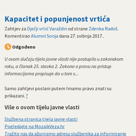
Kapacitet i popunjenost vrtića
Zahtjev za
Dječji vrtić Varaždin
od strane
Zdenka Radoš
.
Komentirao
Alumni Sonja
dana
27. svibnja 2017.
.
Odgođeno
U ovom slučaju tijelo javne vlasti nije postupilo u zakonskom
roku, a članak 25. stavka 2. Zakona o pravu na pristup
informacijama propisuje da u tom s...
Samo zahtjevi poslani putem Imamo pravo znati su
prikazani.
?
Više o ovom tijelu javne vlasti
Službena stranica tijela javne vlasti
Pogledajte na MozaikVeza.hr
Tražite nas da ažuriramo adresu službenika za informiranje