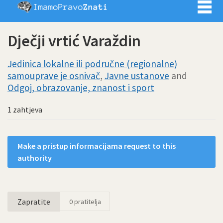
Imamo pra
Dječji vrtić Varaždin
Jedinica lokalne ili područne (regionalne)
samouprave je osnivač
,
Javne ustanove
and
Odgoj, obrazovanje, znanost i sport
1 zahtjeva
Make a pristup informacijama request to this
authority
Zapratite
0
pratitelja