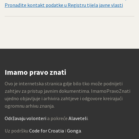
Pronađite kontakt podatke u Registru tijela javne vlasti
Imamo pravo znati
Ovo je internetska stranica gdje bilo tko može podnijeti
zahtjev za pristup javnim dokumentima. ImamoPravoZnati
ujedno objavljuje i arhivira zahtjeve i odgovore kreirajući
ogromnu arhivu znanja.
Održavaju volonteri
a pokreće
Alaveteli
.
Uz podršku
Code for Croatia
i
Gonga
.