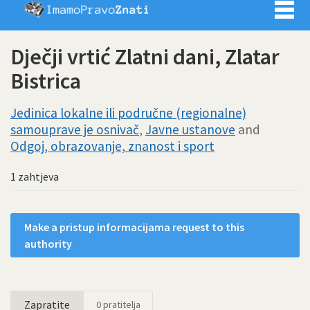
Imamo pra
Dječji vrtić Zlatni dani, Zlatar
Bistrica
Jedinica lokalne ili područne (regionalne)
samouprave je osnivač
,
Javne ustanove
and
Odgoj, obrazovanje, znanost i sport
1 zahtjeva
Make a pristup informacijama request to this
authority
Zapratite
0
pratitelja