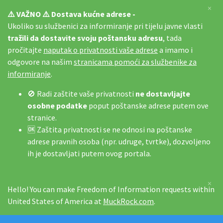
×
⚠️ VAŽNO ⚠️ Dostava kućne adrese -
Ukoliko su službenici za informiranje pri tijelu javne vlasti
tražili da dostavite svoju poštansku adresu
, tada
pročitajte
naputak o privatnosti vaše adrese
a imamo i
odgovore na našim
stranicama pomoći za službenike za
informiranje
.
🚫 Radi zaštite vaše privatnosti
ne dostavljajte
osobne podatke
poput poštanske adrese putem ove
stranice.
🆗 Zaštita privatnosti se ne odnosi na poštanske
adrese pravnih osoba (npr. udruge, tvrtke), dozvoljeno
ih je dostavljati putem ovog portala.
×
Hello! You can make Freedom of Information requests within
United States of America at
MuckRock.com
.