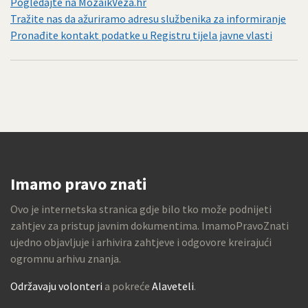
Pogledajte na MozaikVeza.hr
Tražite nas da ažuriramo adresu službenika za informiranje
Pronađite kontakt podatke u Registru tijela javne vlasti
Imamo pravo znati
Ovo je internetska stranica gdje bilo tko može podnijeti
zahtjev za pristup javnim dokumentima. ImamoPravoZnati
ujedno objavljuje i arhivira zahtjeve i odgovore kreirajući
ogromnu arhivu znanja.
Održavaju volonteri
a pokreće
Alaveteli
.