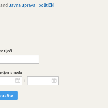
and
Javna uprava i politički
e riječi
vljen između
i