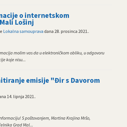
acije o internetskom
Mali Lošinj
ne
Lokalna samouprava
dana
28. prosinca 2021.
.
macija molim vas da u elektroničkom obliku, u odgovoru
je koje nisu...
itiranje emisije "Đir s Davorom
ana
14. lipnja 2021.
.
informaciju! S poštovanjem, Martina Krajina Mršo,
elnika Grad Mal...