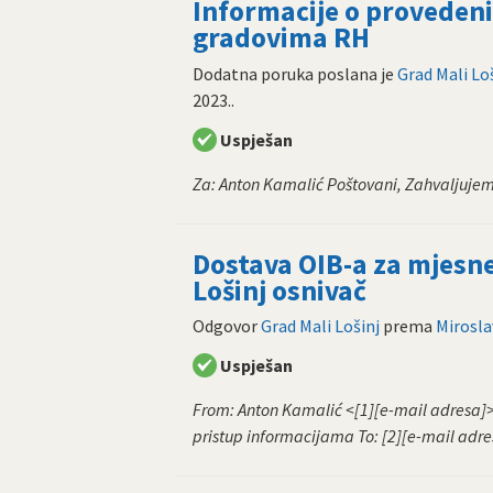
Informacije o provede
gradovima RH
Dodatna poruka poslana je
Grad Mali Lo
2023.
.
Uspješan
Za: Anton Kamalić Poštovani, Zahvaljuje
Dostava OIB-a za mjesn
Lošinj osnivač
Odgovor
Grad Mali Lošinj
prema
Mirosla
Uspješan
From: Anton Kamalić <[1][e-mail adresa]> 
pristup informacijama To: [2][e-mail adre