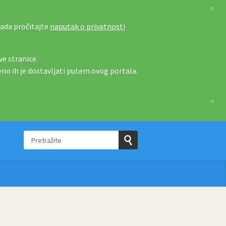
×
tada pročitajte
naputak o privatnosti
e stranice.
eno ih je dostavljati putem ovog portala.
×
Pretražite
e
Pošaljite
upit