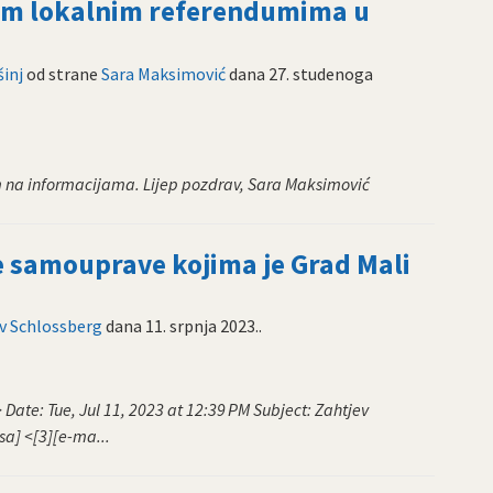
nim lokalnim referendumima u
šinj
od strane
Sara Maksimović
dana
27. studenoga
m na informacijama. Lijep pozdrav, Sara Maksimović
e samouprave kojima je Grad Mali
v Schlossberg
dana
11. srpnja 2023.
.
Date: Tue, Jul 11, 2023 at 12:39 PM Subject: Zahtjev
sa] <[3][e-ma...