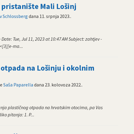
 pristanište Mali Lošinj
v Schlossberg
dana
11. srpnja 2023.
.
ate: Tue, Jul 11, 2023 at 10:47 AM Subject: zahtjev -
 <[3][e-ma...
 otpada na Lošinju i okolnim
ne
Saša Paparella
dana
23. kolovoza 2022.
.
nja plastičnog otpada na hrvatskim otocima, pa Vas
o pitanja: 1. P...