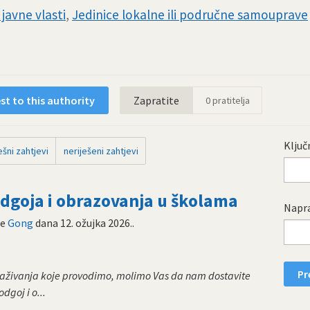
javne vlasti
,
Jedinice lokalne ili područne samouprave
t to this authority
Zapratite
0
pratitelja
Ključn
šni zahtjevi
neriješeni zahtjevi
goja i obrazovanja u školama
Napra
ne
Gong
dana
12. ožujka 2026.
.
straživanja koje provodimo, molimo Vas da nam dostavite
dgoj i o...