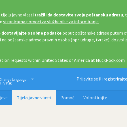
tijelu javne vlasti
tražili da dostavite svoju poštansku adresu
, 
im
stranicama pomoći za službenike za informiranje
.
 dostavljajte osobne podatke
poput poštanske adrese putem ov
i na poštanske adrese pravnih osoba (npr. udruge, tvrtke), dozvolj
tion requests within United States of America at
MuckRock.com
.
Imamo pravo znati
Prijavite se ili registrirajt
Change language
(Hrvatski)
jeve
Tijela javne vlasti
Pomoć
Volontirajte