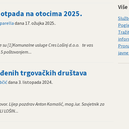
Više
g otpada na otocima 2025.
Služb
parella
dana
17. ožujka 2025.
.
Pogle
Traži
infor
 su [1]Komunalne usluge Cres Lošinj d.o.o. te vas
Prona
 S poštovanjem...
javne
eđenih trgovačkih društava
bčić
dana
3. listopada 2024.
.
vor. Lijep pozdrav Anton Kamalić, mag.iur. Savjetnik za
I LOŠIN...