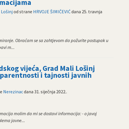
ormacijama
 Lošinj
od strane
HRVOJE ŠIMIČEVIĆ
dana
25. travnja
ormiranje. Obraćam se sa zahtjevom da požurite postupak u
bavi m...
dskog vijeća, Grad Mali Lošinj
parentnosti i tajnosti javnih
ne
Nerezinac
dana
31. siječnja 2022.
.
acija molim da mi se dostavi informacija: - o javoj
 Nema javne...