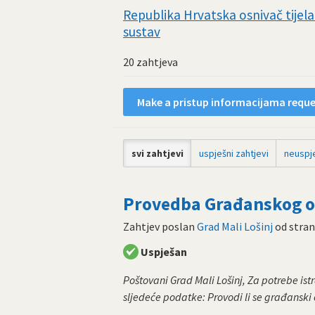
Republika Hrvatska osnivač tijela 
sustav
20 zahtjeva
Make a pristup informacijama reques
svi zahtjevi
uspješni zahtjevi
neuspje
Provedba Građanskog od
Zahtjev poslan
Grad Mali Lošinj
od stra
Uspješan
Poštovani Grad Mali Lošinj, Za potrebe i
sljedeće podatke: Provodi li se građanski o