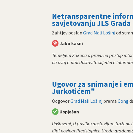
Netransparentne inform
savjetovanju JLS Grada 
Zahtjev poslan
Grad Mali Lošinj
od stra
Jako kasni
Temeljem Zakona o pravu na pristup infor
na ovaj email dostavite slijedeće informaci
Ugovor za snimanje i em
Jurkotićem"
Odgovor
Grad Mali Lošinj
prema
Gong
d
Uspješan
Poštovani, U privitku dostavljam traženu 
dipl.novinar Predstojnica Ureda gradonač