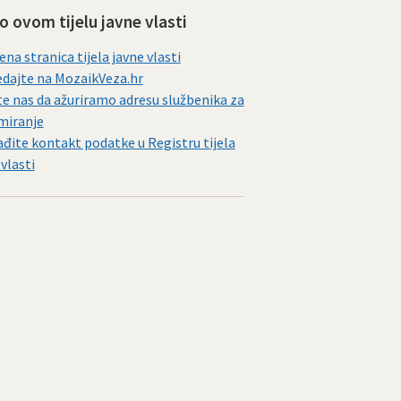
 o ovom tijelu javne vlasti
ena stranica tijela javne vlasti
dajte na MozaikVeza.hr
te nas da ažuriramo adresu službenika za
miranje
đite kontakt podatke u Registru tijela
 vlasti