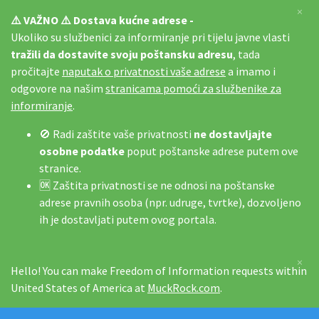
×
⚠️ VAŽNO ⚠️ Dostava kućne adrese -
Ukoliko su službenici za informiranje pri tijelu javne vlasti
tražili da dostavite svoju poštansku adresu
, tada
pročitajte
naputak o privatnosti vaše adrese
a imamo i
odgovore na našim
stranicama pomoći za službenike za
informiranje
.
🚫 Radi zaštite vaše privatnosti
ne dostavljajte
osobne podatke
poput poštanske adrese putem ove
stranice.
🆗 Zaštita privatnosti se ne odnosi na poštanske
adrese pravnih osoba (npr. udruge, tvrtke), dozvoljeno
ih je dostavljati putem ovog portala.
×
Hello! You can make Freedom of Information requests within
United States of America at
MuckRock.com
.