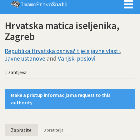
Imamo pra
Hrvatska matica iseljenika,
Zagreb
Republika Hrvatska osnivač tijela javne vlasti
,
Javne ustanove
and
Vanjski poslovi
1 zahtjeva
Make a pristup informacijama request to this
authority
Zapratite
0
pratitelja