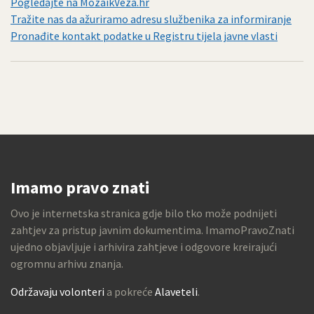
Pogledajte na MozaikVeza.hr
Tražite nas da ažuriramo adresu službenika za informiranje
Pronađite kontakt podatke u Registru tijela javne vlasti
Imamo pravo znati
Ovo je internetska stranica gdje bilo tko može podnijeti
zahtjev za pristup javnim dokumentima. ImamoPravoZnati
ujedno objavljuje i arhivira zahtjeve i odgovore kreirajući
ogromnu arhivu znanja.
Održavaju volonteri
a pokreće
Alaveteli
.