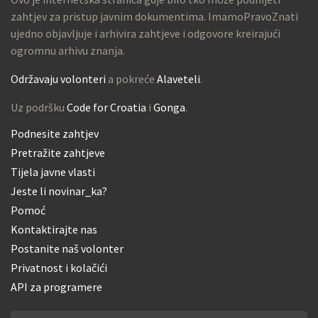
zahtjev za pristup javnim dokumentima. ImamoPravoZnati
ujedno objavljuje i arhivira zahtjeve i odgovore kreirajući
ogromnu arhivu znanja.
Održavaju volonteri
a pokreće
Alaveteli
.
Uz podršku
Code for Croatia
i
Gonga
.
Podnesite zahtjev
Pretražite zahtjeve
Tijela javne vlasti
Jeste li novinar_ka?
Pomoć
Kontaktirajte nas
Postanite naš volonter
Privatnost i kolačići
API za programere