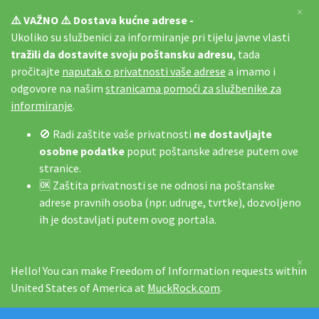
×
⚠️ VAŽNO ⚠️ Dostava kućne adrese -
Ukoliko su službenici za informiranje pri tijelu javne vlasti
tražili da dostavite svoju poštansku adresu
, tada
pročitajte
naputak o privatnosti vaše adrese
a imamo i
odgovore na našim
stranicama pomoći za službenike za
informiranje
.
🚫 Radi zaštite vaše privatnosti
ne dostavljajte
osobne podatke
poput poštanske adrese putem ove
stranice.
🆗 Zaštita privatnosti se ne odnosi na poštanske
adrese pravnih osoba (npr. udruge, tvrtke), dozvoljeno
ih je dostavljati putem ovog portala.
×
Hello! You can make Freedom of Information requests within
United States of America at
MuckRock.com
.