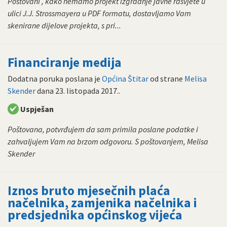
Poštovani , kako nemamo projekt izgradnje javne rasvjete u
ulici J.J. Strossmayera u PDF formatu, dostavljamo Vam
skenirane dijelove projekta, s pri...
Financiranje medija
Dodatna poruka poslana je
Općina Štitar
od strane
Melisa
Skender
dana
23. listopada 2017.
.
Uspješan
Poštovana, potvrđujem da sam primila poslane podatke i
zahvaljujem Vam na brzom odgovoru. S poštovanjem, Melisa
Skender
Iznos bruto mjesečnih plaća
načelnika, zamjenika načelnika i
predsjednika općinskog vijeća