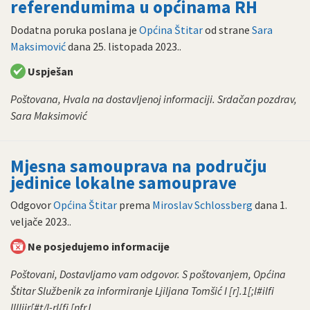
referendumima u općinama RH
Dodatna poruka poslana je
Općina Štitar
od strane
Sara
Maksimović
dana
25. listopada 2023.
.
Uspješan
Poštovana, Hvala na dostavljenoj informaciji. Srdačan pozdrav,
Sara Maksimović
Mjesna samouprava na području
jedinice lokalne samouprave
Odgovor
Općina Štitar
prema
Miroslav Schlossberg
dana
1.
veljače 2023.
.
Ne posjedujemo informacije
Poštovani, Dostavljamo vam odgovor. S poštovanjem, Općina
Štitar Službenik za informiranje Ljiljana Tomšić I [r].1[;l#ilfi
lllliir[#t/l-rl{fi [nfrJ...