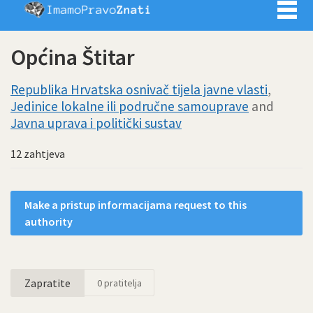
Imamo pra
Općina Štitar
Republika Hrvatska osnivač tijela javne vlasti
,
Jedinice lokalne ili područne samouprave
and
Javna uprava i politički sustav
12 zahtjeva
Make a pristup informacijama request to this
authority
Zapratite
0
pratitelja