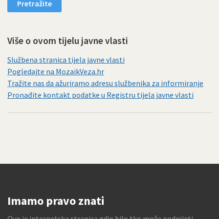
Više o ovom tijelu javne vlasti
Službena stranica tijela javne vlasti
Pogledajte na MozaikVeza.hr
Tražite nas da ažuriramo adresu službenika za informiranje
Pronađite kontakt podatke u Registru tijela javne vlasti
Imamo pravo znati
Ovo je internetska stranica gdje bilo tko može podnijeti