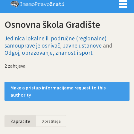
Imamo pra
Osnovna škola Gradište
Jedinica lokalne ili područne (regionalne)
samouprave je osnivač
,
Javne ustanove
and
Odgoj, obrazovanje, znanost i sport
2 zahtjeva
Make a pristup informacijama request to this
authority
Zapratite
0
pratitelja