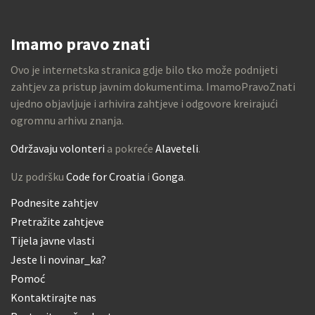
Imamo pravo znati
Ovo je internetska stranica gdje bilo tko može podnijeti
zahtjev za pristup javnim dokumentima. ImamoPravoZnati
ujedno objavljuje i arhivira zahtjeve i odgovore kreirajući
ogromnu arhivu znanja.
Održavaju volonteri
a pokreće
Alaveteli
.
Uz podršku
Code for Croatia
i
Gonga
.
Podnesite zahtjev
Pretražite zahtjeve
Tijela javne vlasti
Jeste li novinar_ka?
Pomoć
Kontaktirajte nas