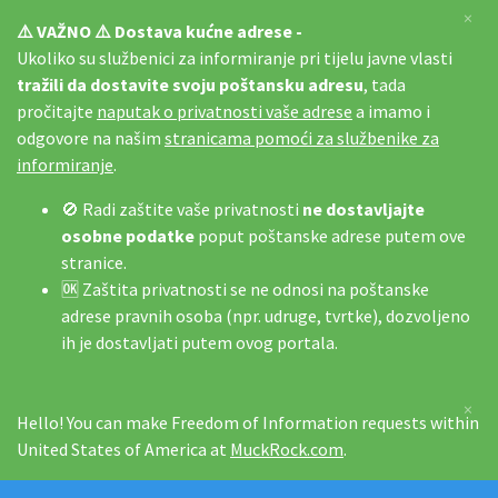
×
⚠️ VAŽNO ⚠️ Dostava kućne adrese -
Ukoliko su službenici za informiranje pri tijelu javne vlasti
tražili da dostavite svoju poštansku adresu
, tada
pročitajte
naputak o privatnosti vaše adrese
a imamo i
odgovore na našim
stranicama pomoći za službenike za
informiranje
.
🚫 Radi zaštite vaše privatnosti
ne dostavljajte
osobne podatke
poput poštanske adrese putem ove
stranice.
🆗 Zaštita privatnosti se ne odnosi na poštanske
adrese pravnih osoba (npr. udruge, tvrtke), dozvoljeno
ih je dostavljati putem ovog portala.
×
Hello! You can make Freedom of Information requests within
United States of America at
MuckRock.com
.