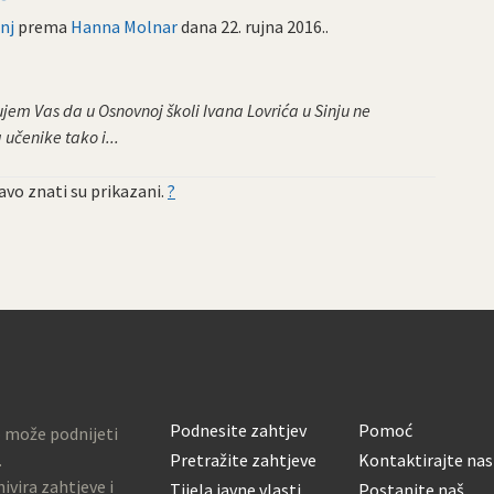
nj
prema
Hanna Molnar
dana
22. rujna 2016.
.
em Vas da u Osnovnoj školi Ivana Lovrića u Sinju ne
učenike tako i...
vo znati su prikazani.
?
Podnesite zahtjev
Pomoć
o može podnijeti
.
Pretražite zahtjeve
Kontaktirajte nas
ivira zahtjeve i
Tijela javne vlasti
Postanite naš