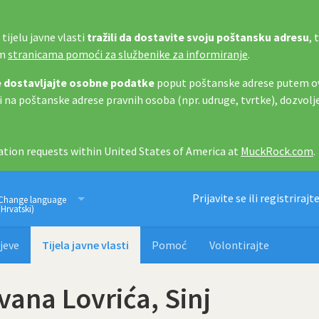
tijelu javne vlasti
tražili da dostavite svoju poštansku adresu
, 
im
stranicama pomoći za službenike za informiranje
.
 dostavljajte osobne podatke
poput poštanske adrese putem ov
i na poštanske adrese pravnih osoba (npr. udruge, tvrtke), dozvolj
tion requests within United States of America at
MuckRock.com
.
Imamo pravo znati
Prijavite se ili registrirajt
Change language
(Hrvatski)
jeve
Tijela javne vlasti
Pomoć
Volontirajte
vana Lovrića, Sinj