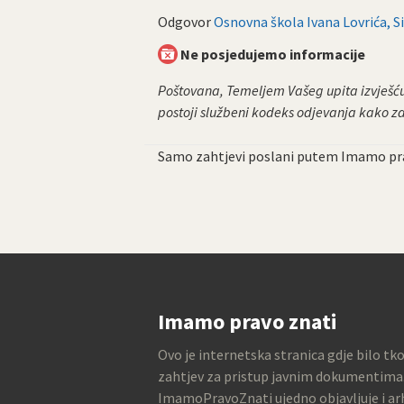
Odgovor
Osnovna škola Ivana Lovrića, Si
Ne posjedujemo informacije
Poštovana, Temeljem Vašeg upita izvješćuj
postoji službeni kodeks odjevanja kako za 
Samo zahtjevi poslani putem Imamo pra
Imamo pravo znati
Ovo je internetska stranica gdje bilo tk
zahtjev za pristup javnim dokumentima
ImamoPravoZnati ujedno objavljuje i arh