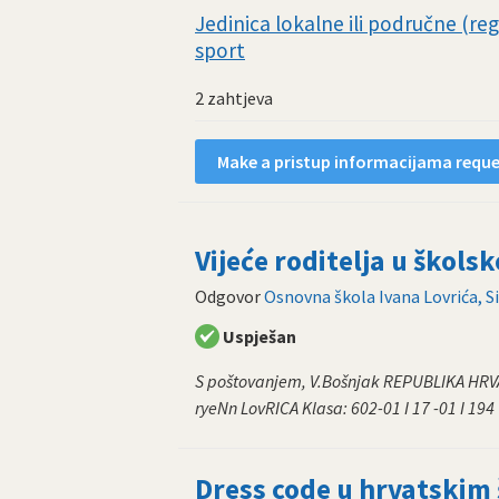
Jedinica lokalne ili područne (r
sport
2 zahtjeva
Make a pristup informacijama reques
Vijeće roditelja u škols
Odgovor
Osnovna škola Ivana Lovrića, Si
Uspješan
S poštovanjem, V.Bošnjak REPUBLIKA HR
ryeNn LovRICA Klasa: 602-01 I 17 -01 I 194 
Dress code u hrvatskim