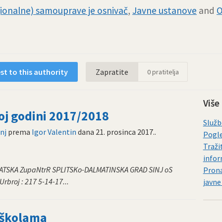
egionalne) samouprave je osnivač
,
Javne ustanove
and
O
t to this authority
Zapratite
0
pratitelja
Više
koj godini 2017/2018
Služb
nj
prema
Igor Valentin
dana
21. prosinca 2017.
.
Pogle
Traži
infor
VATSKA ZupaNtrR SPLITSKo-DALMATINSKA GRAD SINJ oS
Prona
Urbroj : 217 5-14-17...
javne
 školama