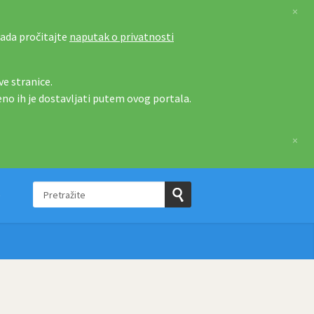
×
tada pročitajte
naputak o privatnosti
e stranice.
eno ih je dostavljati putem ovog portala.
×
Pretražite
e
Pošaljite
upit