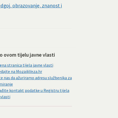
dgoj, obrazovanje, znanost i
 o ovom tijelu javne vlasti
ena stranica tijela javne vlasti
dajte na MozaikVeza.hr
te nas da ažuriramo adresu službenika za
miranje
đite kontakt podatke u Registru tijela
 vlasti