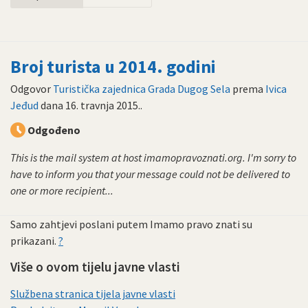
Broj turista u 2014. godini
Odgovor
Turistička zajednica Grada Dugog Sela
prema
Ivica
Jeđud
dana
16. travnja 2015.
.
Odgođeno
This is the mail system at host imamopravoznati.org. I'm sorry to
have to inform you that your message could not be delivered to
one or more recipient...
Samo zahtjevi poslani putem Imamo pravo znati su
prikazani.
?
Više o ovom tijelu javne vlasti
Službena stranica tijela javne vlasti