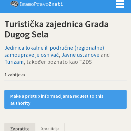
Imamo pra
Turistička zajednica Grada
Dugog Sela
Jedinica lokalne ili područne (regionalne)
samouprave je osnivač
,
Javne ustanove
and
Turizam
, također poznato kao TZDS
1 zahtjeva
Make a pristup informacijama request to this
authority
Zapratite
0
pratitelja