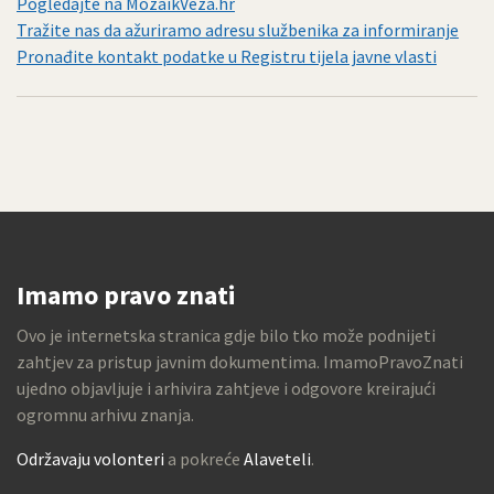
Pogledajte na MozaikVeza.hr
Tražite nas da ažuriramo adresu službenika za informiranje
Pronađite kontakt podatke u Registru tijela javne vlasti
Imamo pravo znati
Ovo je internetska stranica gdje bilo tko može podnijeti
zahtjev za pristup javnim dokumentima. ImamoPravoZnati
ujedno objavljuje i arhivira zahtjeve i odgovore kreirajući
ogromnu arhivu znanja.
Održavaju volonteri
a pokreće
Alaveteli
.