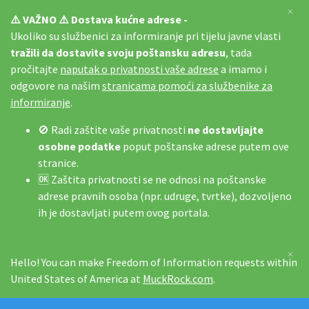
×
⚠️ VAŽNO ⚠️ Dostava kućne adrese -
Ukoliko su službenici za informiranje pri tijelu javne vlasti
tražili da dostavite svoju poštansku adresu
, tada
pročitajte
naputak o privatnosti vaše adrese
a imamo i
odgovore na našim
stranicama pomoći za službenike za
informiranje
.
🚫 Radi zaštite vaše privatnosti
ne dostavljajte
osobne podatke
poput poštanske adrese putem ove
stranice.
🆗 Zaštita privatnosti se ne odnosi na poštanske
adrese pravnih osoba (npr. udruge, tvrtke), dozvoljeno
ih je dostavljati putem ovog portala.
×
Hello! You can make Freedom of Information requests within
United States of America at
MuckRock.com
.