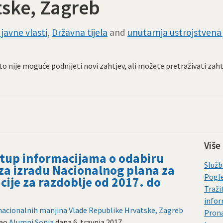
tske, Zagreb
javne vlasti
,
Državna tijela
and
unutarnja ustrojstvena 
Zato nije moguće podnijeti novi zahtjev, ali možete pretraživati zah
Više
stup informacijama o odabiru
Služb
za izradu Nacionalnog plana za
Pogle
cije za razdoblje od 2017. do
Traži
infor
a nacionalnih manjina Vlade Republike Hrvatske, Zagreb
Prona
rao
Alumni Sonja
dana
6. travnja 2017.
.