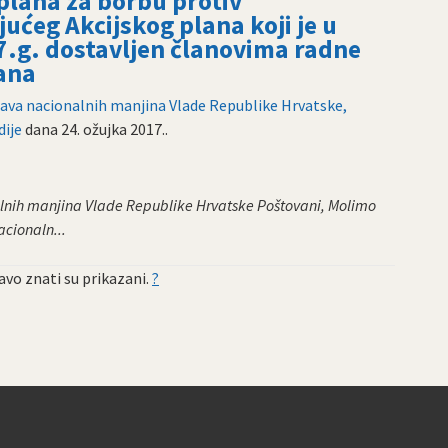
plana za borbu protiv
jućeg Akcijskog plana koji je u
7.g. dostavljen članovima radne
ana
prava nacionalnih manjina Vlade Republike Hrvatske,
dije
dana
24. ožujka 2017.
.
alnih manjina Vlade Republike Hrvatske Poštovani, Molimo
acionaln...
vo znati su prikazani.
?