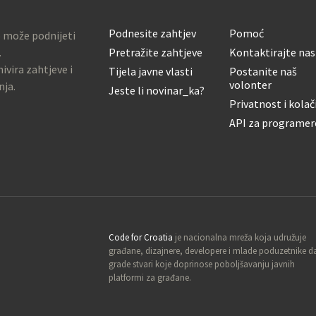
Podnesite zahtjev
Pomoć
o može podnijeti
.
Pretražite zahtjeve
Kontaktirajte nas
ivira zahtjeve i
Tijela javne vlasti
Postanite naš
volonter
nja.
Jeste li novinar_ka?
Privatnost i kolač
API za programer
Code for Croatia
je nacionalna mreža koja udružuje
građane, dizajnere, developere i mlade poduzetnike d
grade stvari koje doprinose poboljšavanju javnih
platformi za građane.