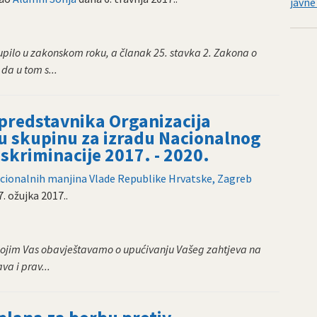
javne
stupilo u zakonskom roku, a članak 25. stavka 2. Zakona o
da u tom s...
a predstavnika Organizacija
nu skupinu za izradu Nacionalnog
iskriminacije 2017. - 2020.
nacionalnih manjina Vlade Republike Hrvatske, Zagreb
7. ožujka 2017.
.
 kojim Vas obavještavamo o upućivanju Vašeg zahtjeva na
a i prav...