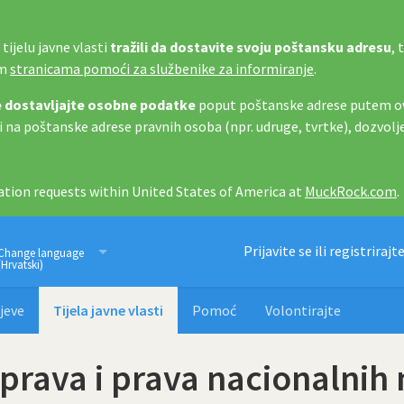
tijelu javne vlasti
tražili da dostavite svoju poštansku adresu
, 
im
stranicama pomoći za službenike za informiranje
.
 dostavljajte osobne podatke
poput poštanske adrese putem ov
i na poštanske adrese pravnih osoba (npr. udruge, tvrtke), dozvolj
tion requests within United States of America at
MuckRock.com
.
Imamo pravo znati
Prijavite se ili registrirajt
Change language
(Hrvatski)
jeve
Tijela javne vlasti
Pomoć
Volontirajte
 prava i prava nacionalnih