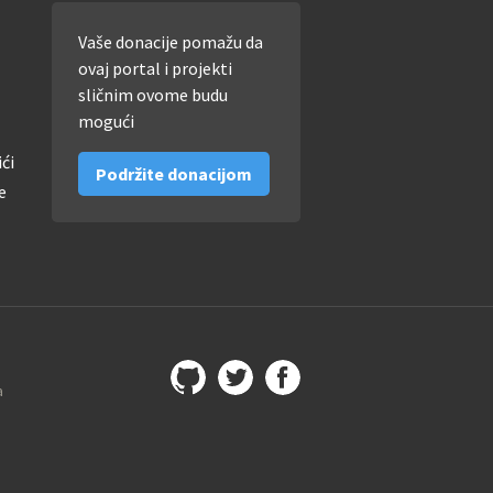
Vaše donacije pomažu da
ovaj portal i projekti
sličnim ovome budu
mogući
ići
Podržite donacijom
e
a
Github
@imamopravoznati
Facebook