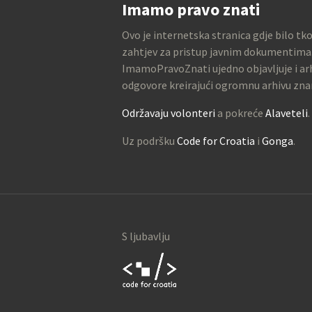
Imamo pravo znati
Ovo je internetska stranica gdje bilo tk
zahtjev za pristup javnim dokumentima
ImamoPravoZnati ujedno objavljuje i arh
odgovore kreirajući ogromnu arhivu zna
Održavaju volonteri
a pokreće
Alaveteli
.
Uz podršku
Code for Croatia
i
Gonga
.
S ljubavlju
Code for