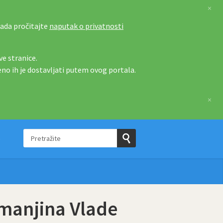
×
tada pročitajte
naputak o privatnosti
e stranice.
eno ih je dostavljati putem ovog portala.
×
Pretražite
e
Pošaljite
upit
 manjina Vlade