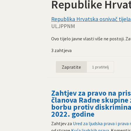
Republike Hrva
Republika Hrvatska osnivač tijela 
ULJPPNM
Ovo tijelo javne vlasti više ne postoji. 
3 zahtjeva
Zapratite
1
pratitelj
Zahtjev za pravo na pri
članova Radne skupine 
borbu protiv diskrimina
2022. godine
Zahtjev za
Ured za ljudska prava i prav
od strane
Kuća ljudskih prava
. Komenti