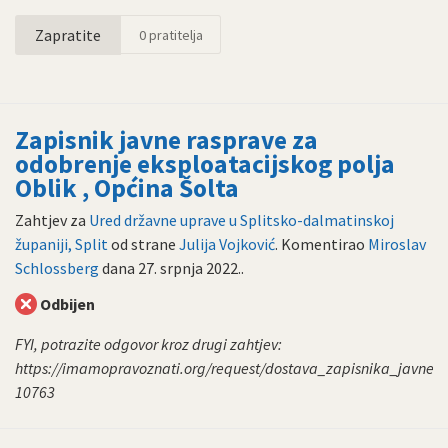
Zapratite
0
pratitelja
Zapisnik javne rasprave za
odobrenje eksploatacijskog polja
Oblik , Općina Šolta
Zahtjev za
Ured državne uprave u Splitsko-dalmatinskoj
županiji, Split
od strane
Julija Vojković
. Komentirao
Miroslav
Schlossberg
dana
27. srpnja 2022.
.
Odbijen
FYI, potrazite odgovor kroz drugi zahtjev:
https://imamopravoznati.org/request/dostava_zapisnika_javne_
10763