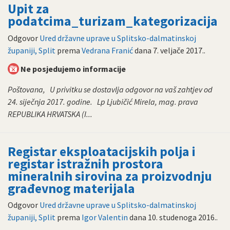
Upit za
podatcima_turizam_kategorizacija
Odgovor
Ured državne uprave u Splitsko-dalmatinskoj
županiji, Split
prema
Vedrana Franić
dana
7. veljače 2017.
.
Ne posjedujemo informacije
Poštovana, U privitku se dostavlja odgovor na vaš zahtjev od
24. siječnja 2017. godine. Lp Ljubičić Mirela, mag. prava
REPUBLIKA HRVATSKA (I...
Registar eksploatacijskih polja i
registar istražnih prostora
mineralnih sirovina za proizvodnju
građevnog materijala
Odgovor
Ured državne uprave u Splitsko-dalmatinskoj
županiji, Split
prema
Igor Valentin
dana
10. studenoga 2016.
.