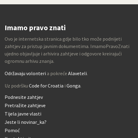
Imamo pravo znati
Ovo je internetska stranica gdje bilo tko može podnijeti
zahtjev za pristup javnim dokumentima. ImamoPravoZnati
ujedno objavljuje i arhivira zahtjeve i odgovore kreirajući
ogromnu arhivu znanja.
Održavaju volonteri
a pokreće
Alaveteli
.
Uz podršku
Code for Croatia
i
Gonga
.
Podnesite zahtjev
Pretražite zahtjeve
Tijela javne vlasti
Jeste li novinar_ka?
Pomoć