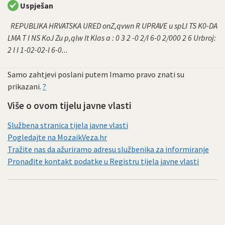
Uspješan
REPUBLIKA HRVATSKA URED onZ,qvwn R UPRAVE u spLI TS K0-DA
LMA T I NS KoJ Zu p,qlw lt Klas a : 0 3 2 -0 2/I 6-0 2/000 2 6 Urbroj:
2 I I 1-02-02-l 6-0...
Samo zahtjevi poslani putem Imamo pravo znati su
prikazani.
?
Više o ovom tijelu javne vlasti
Službena stranica tijela javne vlasti
Pogledajte na MozaikVeza.hr
Tražite nas da ažuriramo adresu službenika za informiranje
Pronađite kontakt podatke u Registru tijela javne vlasti