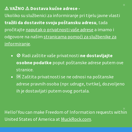
×
⚠️ VAŽNO ⚠️ Dostava kućne adrese -
Ukoliko su službenici za informiranje pri tijelu javne vlasti
tražili da dostavite svoju poštansku adresu
, tada
pročitajte
naputak o privatnosti vaše adrese
a imamo i
odgovore na našim
stranicama pomoći za službenike za
informiranje
.
🚫 Radi zaštite vaše privatnosti
ne dostavljajte
osobne podatke
poput poštanske adrese putem ove
stranice.
🆗 Zaštita privatnosti se ne odnosi na poštanske
adrese pravnih osoba (npr. udruge, tvrtke), dozvoljeno
ih je dostavljati putem ovog portala.
×
Hello! You can make Freedom of Information requests within
United States of America at
MuckRock.com
.