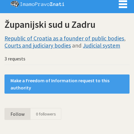
Imamo pra
Županijski sud u Zadru
Republic of Croatia as a founder of public bodies
,
Courts and judiciary bodies
and
Judicial system
3 requests
Make a Freedom of Information request to this
authority
Follow
0
followers