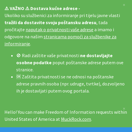
×
⚠️ VAŽNO ⚠️ Dostava kućne adrese -
Ukoliko su službenici za informiranje pri tijelu javne vlasti
tražili da dostavite svoju poštansku adresu
, tada
pročitajte
naputak o privatnosti vaše adrese
a imamo i
odgovore na našim
stranicama pomoći za službenike za
informiranje
.
🚫 Radi zaštite vaše privatnosti
ne dostavljajte
osobne podatke
poput poštanske adrese putem ove
stranice.
🆗 Zaštita privatnosti se ne odnosi na poštanske
adrese pravnih osoba (npr. udruge, tvrtke), dozvoljeno
ih je dostavljati putem ovog portala.
×
Hello! You can make Freedom of Information requests within
United States of America at
MuckRock.com
.