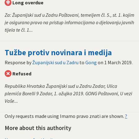
Long overdue
Za: Županijski sud u Zadru Poštovani, temeljem čl. 5., st. 1. kojim
je osigurano pravo na pristup informacijama o djelovanju javnih
tijela te čl. 1...
Tužbe protiv novinara i medija
Response by
Županijski sud u Zadru
to
Gong
on
1 March 2019
.
Refused
Republika Hrvatska Županijski sud u Zadru Zadar, Ulica
plemića Borelli 9 Zadar, 1. ožujka 2019. GONG Poštovani, U vezi
Vaše...
Only requests made using Imamo pravo znati are shown.
?
More about this authority