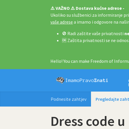
⚠️ VAŽNO ⚠️ Dostava kućne adrese -
Ukoliko su službenici za informiranje pri 
vaše adrese
a imamo i odgovore na naš
🚫 Radi zaštite vaše privatnosti
ne
🆗 Zaštita privatnosti se ne odnos
Hello! You can make Freedom of Informa
Podnesite zahtjev
Pregledajte zaht
Dress code u