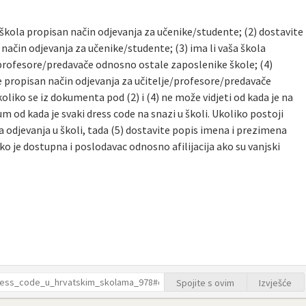
a škola propisan način odjevanja za učenike/studente; (2) dostavite
način odjevanja za učenike/studente; (3) ima li vaša škola
/profesore/predavače odnosno ostale zaposlenike škole; (4)
e propisan način odjevanja za učitelje/profesore/predavače
liko se iz dokumenta pod (2) i (4) ne može vidjeti od kada je na
um od kada je svaki dress code na snazi u školi. Ukoliko postoji
 odjevanja u školi, tada (5) dostavite popis imena i prezimena
ko je dostupna i poslodavac odnosno afilijacija ako su vanjski
Spojite s ovim
Izvješće