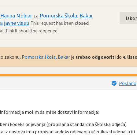
d
Hanna Molnar
za
Pomorska škola, Bakar
Izbo
a javne vlasti
This request has been
closed
ou think it should be reopened.
 Po zakonu,
Pomorska škola, Bakar
je
trebao odgovoriti
do
4. lis
Poslano
nformacija molim da mi se dostavi informacija:
beni kodeks odjevanja (propisana standardna školska odjeća).
la iz naslova ima propisan kodeks odjevanja učenika/studenata ili