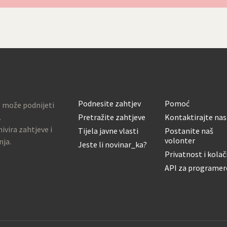
Podnesite zahtjev
Pomoć
o može podnijeti
.
Pretražite zahtjeve
Kontaktirajte nas
ivira zahtjeve i
Tijela javne vlasti
Postanite naš
volonter
nja.
Jeste li novinar_ka?
Privatnost i kolač
API za programer