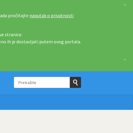
×
tada pročitajte
naputak o privatnosti
e stranice.
eno ih je dostavljati putem ovog portala.
×
Pretražite
e
Pošaljite
upit