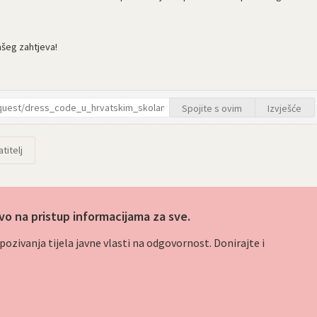
ašeg zahtjeva!
Spojite s ovim
Izvješće
titelj
vo na pristup informacijama za sve.
ozivanja tijela javne vlasti na odgovornost. Donirajte i