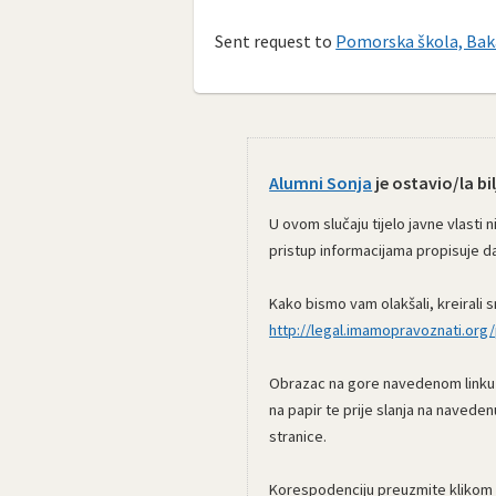
Sent request to
Pomorska škola, Bak
Alumni Sonja
je ostavio/la bil
U ovom slučaju tijelo javne vlasti 
pristup informacijama propisuje da
Kako bismo vam olakšali, kreirali s
http://legal.imamopravoznati.org/p
Obrazac na gore navedenom linku is
na papir te prije slanja na navede
stranice.
Korespodenciju preuzmite klikom 