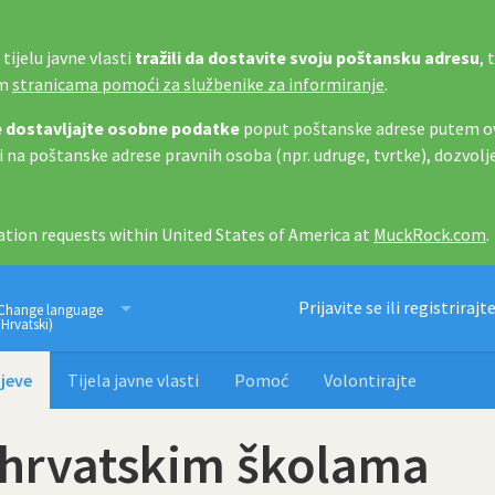
tijelu javne vlasti
tražili da dostavite svoju poštansku adresu
, 
im
stranicama pomoći za službenike za informiranje
.
 dostavljajte osobne podatke
poput poštanske adrese putem ov
i na poštanske adrese pravnih osoba (npr. udruge, tvrtke), dozvolj
tion requests within United States of America at
MuckRock.com
.
Imamo pravo znati
Prijavite se ili registrirajt
Change language
(Hrvatski)
jeve
Tijela javne vlasti
Pomoć
Volontirajte
 hrvatskim školama