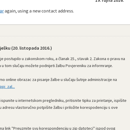
ar
again, using a new contact address.
ješku (
20. listopada 2016.
)
nije postupilo u zakonskom roku, a članak 25., stavak 2. Zakona o pravu na
 u tom slučaju možete podnijeti žalbu Povjereniku za informranje.
mo online obrazac za pisanje žalbe u slučaju šutnje administracije na
pi_zal...
punite u internetskom pregledniku, pritisnite tipku za printanje, ispišite
nu adresu vlastoručno potpišite žalbu i priložite korespodenciju s ove
na link "Preuzmite svu korespondenciju u zip datoteci" ispod ovog