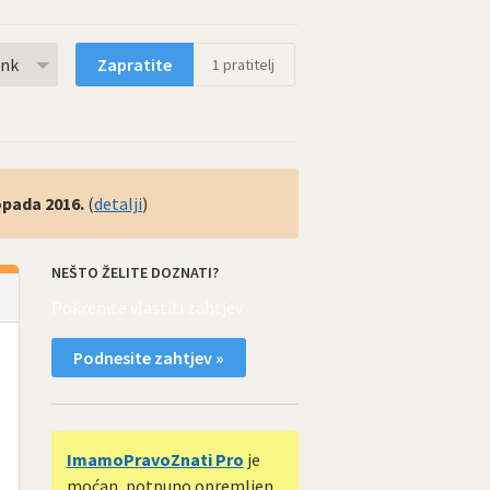
rnk
Zapratite
1
pratitelj
topada 2016.
(
detalji
)
NEŠTO ŽELITE DOZNATI?
Pokrenite vlastiti zahtjev
Podnesite zahtjev »
ImamoPravoZnati Pro
je
moćan, potpuno opremljen