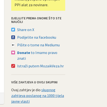
PPI alat za novinare.
DJELUJTE PREMA ONOME ŠTO STE
NAUČILI
Share on X
Podijelite na Facebooku
Pišite o tome na Mediumu
Donate
to Imamo pravo
znati
Istraži putem MozaikVeza.hr
VIŠE ZAHTJEVA U OVOJ SKUPINI
Ovaj zahtjev je dio
skupnog
zahtjeva poslanog na 1000 tijela
javne vlasti