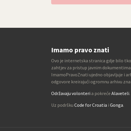
Imamo pravo znati
Ovo je internetska stranica gdje bilo tk
zahtjev za pristup javnim dokumentima
ImamoPravoZnati ujedno objavljuje i arh
odgovore kreirajući ogromnu arhivu zna
Održavaju volonteri
a pokreće
Alaveteli
.
Uz podršku
Code for Croatia
i
Gonga
.