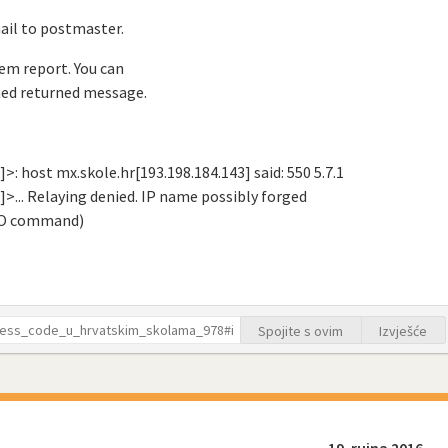
mail to postmaster.
lem report. You can
hed returned message.
: host mx.skole.hr[193.198.184.143] said: 550 5.7.1
>... Relaying denied. IP name possibly forged
 TO command)
Spojite s ovim
Izvješće
19. rujna 2016.