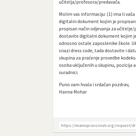
učitelja/profesora/predavača.
Molim vas informaciju: (1) ima li vaš
digitalni dokument kojim je propisan 
propisan način odjevanja za učitelje
dostavite digitalni dokument kojim j
odnosno ostale zaposlenike škole. Uko
snazi dress code, tada dostavite i dat
skupina za praćenje provedbe kodeksa
osoba uključenih u skupinu, pozicija a
suradnici.
Puno vam hvala i srdačan pozdrav,
Hanna Mohar