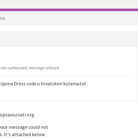
016.
s
y not authorized, message refused
cijama Dress code u hrvatskim kolama.txt
mopravoznati.org.
 your message could not
s. It's attached below.