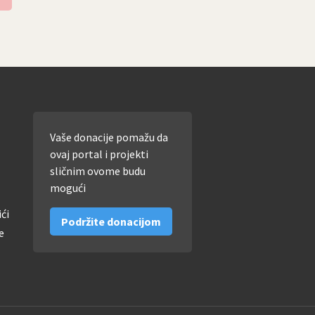
Vaše donacije pomažu da
ovaj portal i projekti
sličnim ovome budu
mogući
ići
Podržite donacijom
e