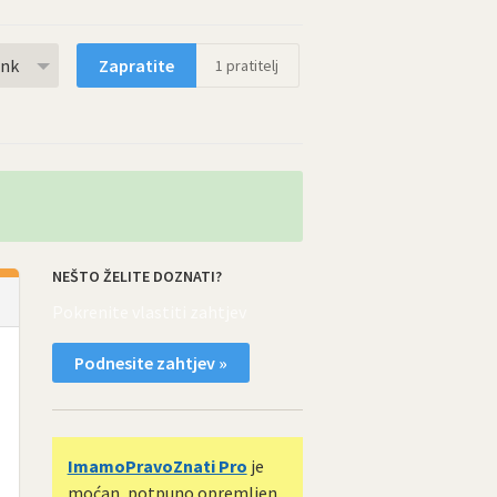
rnk
Zapratite
1
pratitelj
NEŠTO ŽELITE DOZNATI?
Pokrenite vlastiti zahtjev
Podnesite zahtjev »
ImamoPravoZnati Pro
je
moćan, potpuno opremljen