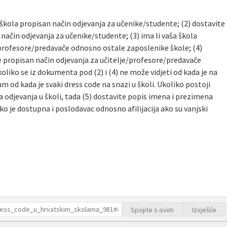
a škola propisan način odjevanja za učenike/studente; (2) dostavite
način odjevanja za učenike/studente; (3) ima li vaša škola
/profesore/predavače odnosno ostale zaposlenike škole; (4)
e propisan način odjevanja za učitelje/profesore/predavače
liko se iz dokumenta pod (2) i (4) ne može vidjeti od kada je na
um od kada je svaki dress code na snazi u školi. Ukoliko postoji
 odjevanja u školi, tada (5) dostavite popis imena i prezimena
ko je dostupna i poslodavac odnosno afilijacija ako su vanjski
Spojite s ovim
Izvješće