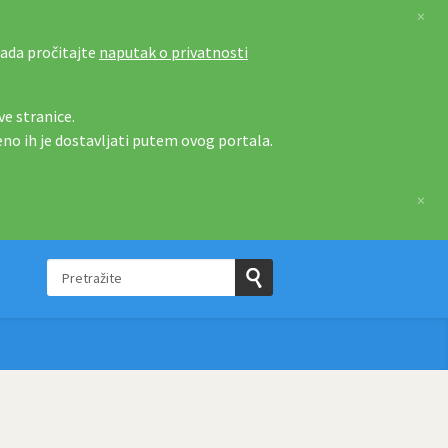
×
tada pročitajte
naputak o privatnosti
e stranice.
eno ih je dostavljati putem ovog portala.
×
Pretražite
e
Pošaljite
upit