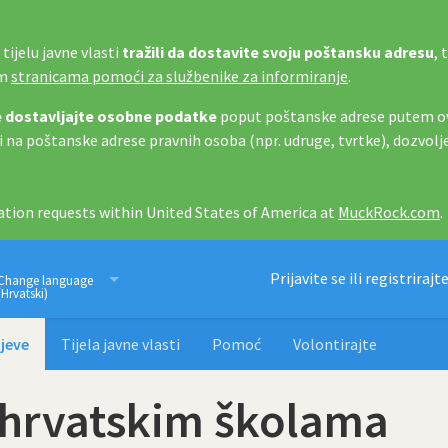
tijelu javne vlasti
tražili da dostavite svoju poštansku adresu
, 
im
stranicama pomoći za službenike za informiranje
.
 dostavljajte osobne podatke
poput poštanske adrese putem ov
i na poštanske adrese pravnih osoba (npr. udruge, tvrtke), dozvolj
tion requests within United States of America at
MuckRock.com
.
Imamo pravo znati
Prijavite se ili registrirajt
Change language
(Hrvatski)
jeve
Tijela javne vlasti
Pomoć
Volontirajte
 hrvatskim školama