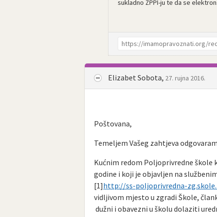
sukladno ZPPI-ju te da se elektro
Elizabet Sobota,
27. rujna 2016.
Poštovana,
Temeljem Vašeg zahtjeva odgovaramo 
Kućnim redom Poljoprivredne škole koj
godine i koji je objavljen na služben
[1]
http://ss-poljoprivredna-zg.skole.h
vidljivom mjesto u zgradi Škole, član
dužni i obavezni u školu dolaziti uredn