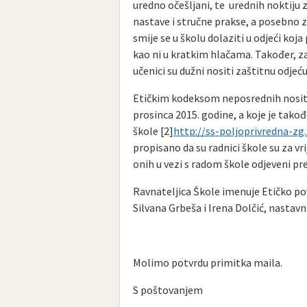
uredno očešljani, te urednih noktiju 
nastave i stručne prakse, a posebno 
smije se u školu dolaziti u odjeći koja
kao ni u kratkim hlačama. Također, z
učenici su dužni nositi zaštitnu odjeću
Etičkim kodeksom neposrednih nosit
prosinca 2015. godine, a koje je tak
škole [2]
http://ss-poljoprivredna-zg.s
propisano da su radnici škole su za vr
onih u vezi s radom škole odjeveni pr
Ravnateljica Škole imenuje Etičko pov
Silvana Grbeša i Irena Dolčić, nastavn
Molimo potvrdu primitka maila.
S poštovanjem