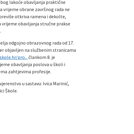
zbog lakoće obavljanja praktične
za vrijeme obrane završnog rada ne
 previše otkriva ramena i dekolte,
a vrijeme obavljanja stručne prakse
.
elja odgojno obrazovnog rada od 17.
ođer objavljen na službenim stranicama
kole.hr/pro...
člankom 8. je
ijeme obavljanja poslova u školi i
ema zahtjevima profesije.
jerenstvo u sastavu: Ivica Marinić,
ici Škole.