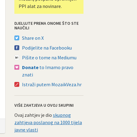
PPI alat za novinare.
DJELUJTE PREMA ONOME ŠTO STE
NAUČILI
Share on X
Podijelite na Facebooku
Pišite o tome na Mediumu
Donate
to Imamo pravo
znati
Istraži putem MozaikVeza.hr
VIŠE ZAHTJEVA U OVOJ SKUPINI
Ovaj zahtjev je dio
skupnog
zahtjeva poslanog na 1000 tijela
javne vlasti