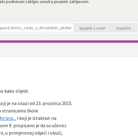
nski podnesen zahtjev smatra pisanim zahtjevom.
Spojite s ovim
Izvješće
kako slijedi.
i je na snazi od 23. prosinca 2015.
im stranicama škole
r/pro...
i koji je istaknut na
kom 9. propisano je da su učenici
i, u primjerenoj odjeći i obući,