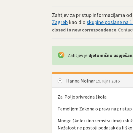
Zahtjev za pristup informacijama o
Zagreb
kao dio
skupine poslane na 10
closed to new correspondence
.
Contact
Zahtjev je
djelomično uspješan
Hanna Molnar
19. rujna 2016.
Za: Poljoprivredna škola
Temeljem Zakona o pravu na pristup i
Mnoge škole u inozemstvu imaju služ
Nažalost ne postoji podatak da li ško