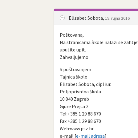
Elizabet Sobota,
19. rujna 2016.
Poštovana,
Na stranicama Škole nalazi se zahtje
uputite upit.
Zahvaljujemo
S poštovanjem
Tajnica škole
Elizabet Sobota, dipl iur.
Poljoprivrdna škola
10 040 Zagreb
Gjure Prejca 2
Tel:+385 1 29 88 670
Fax:+385 1 29 88 670
Web:www.psz.hr
e-mail:[
e-mail adresa
]