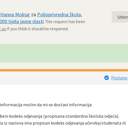
d
Hanna Molnar
za
Poljoprivredna škola,
Izbo
00 tijela javne vlasti
This request has been
 us
if you think it should be reopened.
.
Poslano
nformacija molim da mi se dostavi informacija:
beni kodeks odjevanja (propisana standardna školska odjeća).
la iz naslova ima propisan kodeks odjevanja učenika/studenata ili