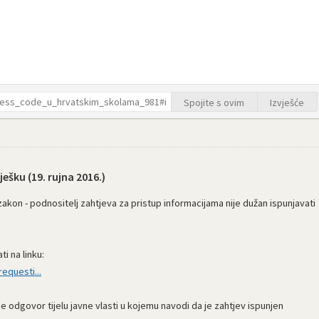
Spojite s ovim
Izvješće
ješku (
19. rujna 2016.
)
zakon - podnositelj zahtjeva za pristup informacijama nije dužan ispunjavati
i na linku:
equesti...
 odgovor tijelu javne vlasti u kojemu navodi da je zahtjev ispunjen