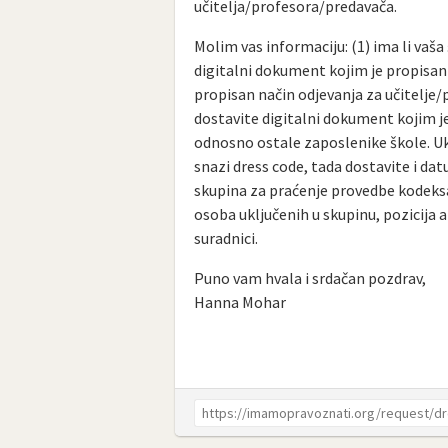
učitelja/profesora/predavača.
Molim vas informaciju: (1) ima li vaš
digitalni dokument kojim je propisan 
propisan način odjevanja za učitelje
dostavite digitalni dokument kojim j
odnosno ostale zaposlenike škole. Uko
snazi dress code, tada dostavite i dat
skupina za praćenje provedbe kodeksa
osoba uključenih u skupinu, pozicija a
suradnici.
Puno vam hvala i srdačan pozdrav,
Hanna Mohar