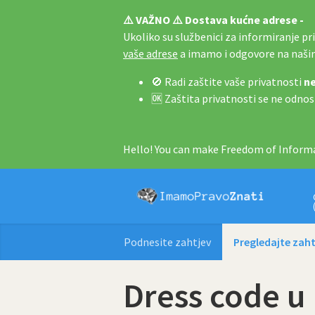
⚠️ VAŽNO ⚠️ Dostava kućne adrese -
Ukoliko su službenici za informiranje pri 
vaše adrese
a imamo i odgovore na naš
🚫 Radi zaštite vaše privatnosti
ne
🆗 Zaštita privatnosti se ne odnos
Hello! You can make Freedom of Informa
Podnesite zahtjev
Pregledajte zaht
Dress code u