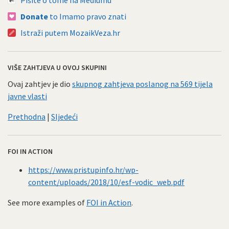
Donate
to Imamo pravo znati
Istraži putem MozaikVeza.hr
VIŠE ZAHTJEVA U OVOJ SKUPINI
Ovaj zahtjev je dio
skupnog zahtjeva poslanog na 569 tijela
javne vlasti
Prethodna
|
Sljedeći
FOI IN ACTION
https://www.pristupinfo.hr/wp-
content/uploads/2018/10/esf-vodic_web.pdf
See more examples of
FOI in Action
.