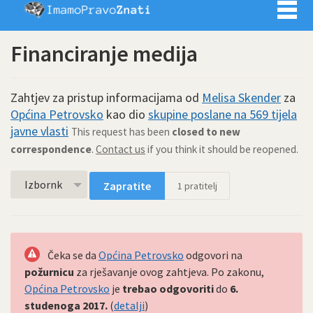
Imamo pra
Financiranje medija
Zahtjev za pristup informacijama od
Melisa Skender
za
Općina Petrovsko
kao dio
skupine poslane na 569 tijela
javne vlasti
This request has been
closed to new
correspondence
.
Contact us
if you think it should be reopened.
Izbornk
Zapratite
1
pratitelj
Čeka se da
Općina Petrovsko
odgovori na
požurnicu
za rješavanje ovog zahtjeva. Po zakonu,
Općina Petrovsko
je
trebao odgovoriti
do
6.
studenoga 2017.
(
detalji
)