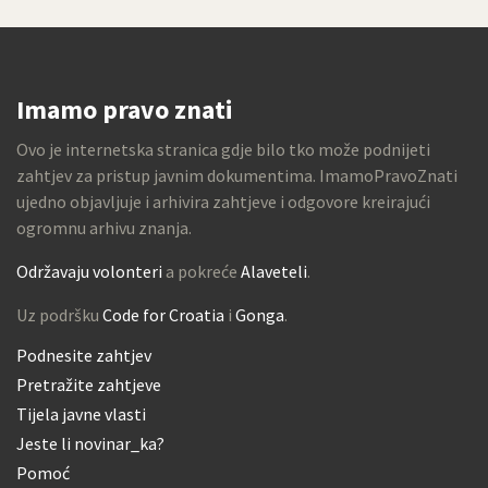
Imamo pravo znati
Ovo je internetska stranica gdje bilo tko može podnijeti
zahtjev za pristup javnim dokumentima. ImamoPravoZnati
ujedno objavljuje i arhivira zahtjeve i odgovore kreirajući
ogromnu arhivu znanja.
Održavaju volonteri
a pokreće
Alaveteli
.
Uz podršku
Code for Croatia
i
Gonga
.
Podnesite zahtjev
Pretražite zahtjeve
Tijela javne vlasti
Jeste li novinar_ka?
Pomoć