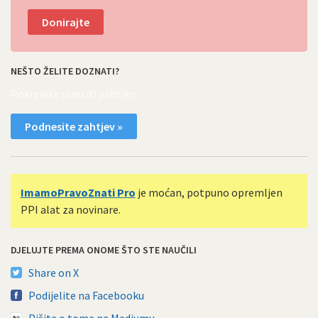
Donirajte
NEŠTO ŽELITE DOZNATI?
Pokrenite vlastiti zahtjev
Podnesite zahtjev »
ImamoPravoZnati Pro
je moćan, potpuno opremljen
PPI alat za novinare.
DJELUJTE PREMA ONOME ŠTO STE NAUČILI
Share on X
Podijelite na Facebooku
Pišite o tome na Mediumu