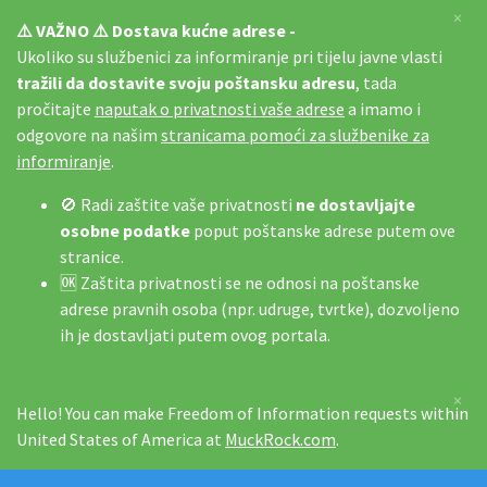
×
⚠️ VAŽNO ⚠️ Dostava kućne adrese -
Ukoliko su službenici za informiranje pri tijelu javne vlasti
tražili da dostavite svoju poštansku adresu
, tada
pročitajte
naputak o privatnosti vaše adrese
a imamo i
odgovore na našim
stranicama pomoći za službenike za
informiranje
.
🚫 Radi zaštite vaše privatnosti
ne dostavljajte
osobne podatke
poput poštanske adrese putem ove
stranice.
🆗 Zaštita privatnosti se ne odnosi na poštanske
adrese pravnih osoba (npr. udruge, tvrtke), dozvoljeno
ih je dostavljati putem ovog portala.
×
Hello! You can make Freedom of Information requests within
United States of America at
MuckRock.com
.