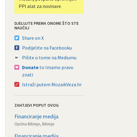
PPI alat za novinare.
DJELUJTE PREMA ONOME ŠTO STE
NAUČILI
Share on X
Podijelite na Facebooku
Pišite o tome na Mediumu
Donate
to Imamo pravo
znati
Istraži putem MozaikVeza.hr
ZAHTJEVI POPUT OVOG
Financiranje medija
Općina Bibinje, Bibinje
Financiranje medija