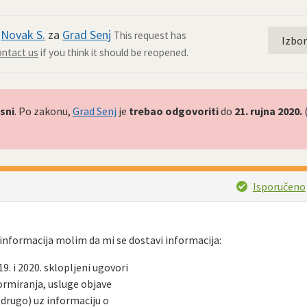
d
Novak S.
za
Grad Senj
This request has
Izbo
ntact us
if you think it should be reopened.
sni
. Po zakonu,
Grad Senj
je
trebao odgovoriti
do
21. rujna 2020.
Isporučeno
nformacija molim da mi se dostavi informacija:
9. i 2020. sklopljeni ugovori
ormiranja, usluge objave
 drugo) uz informaciju o