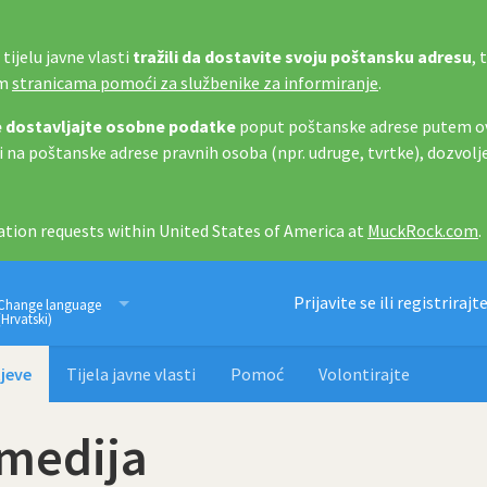
tijelu javne vlasti
tražili da dostavite svoju poštansku adresu
, 
im
stranicama pomoći za službenike za informiranje
.
 dostavljajte osobne podatke
poput poštanske adrese putem ov
i na poštanske adrese pravnih osoba (npr. udruge, tvrtke), dozvolj
tion requests within United States of America at
MuckRock.com
.
Imamo pravo znati
Prijavite se ili registrirajt
Change language
(Hrvatski)
jeve
Tijela javne vlasti
Pomoć
Volontirajte
 medija