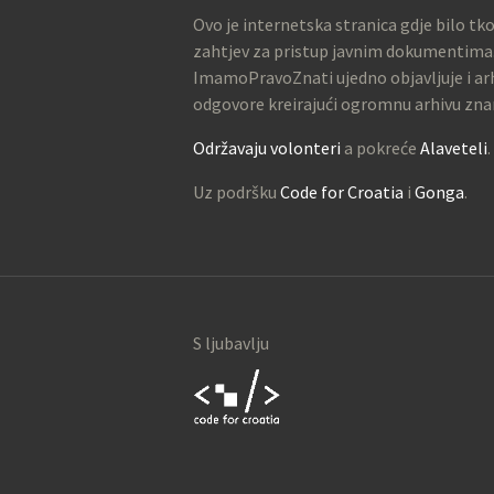
Ovo je internetska stranica gdje bilo tk
zahtjev za pristup javnim dokumentima
ImamoPravoZnati ujedno objavljuje i arh
odgovore kreirajući ogromnu arhivu zna
Održavaju volonteri
a pokreće
Alaveteli
.
Uz podršku
Code for Croatia
i
Gonga
.
S ljubavlju
Code for
Croatia