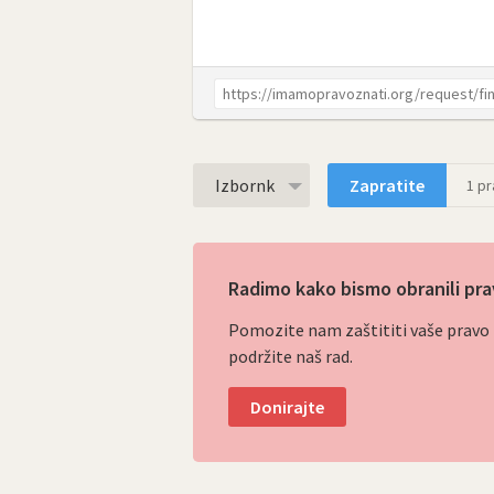
Izbornk
Zapratite
1
pra
Radimo kako bismo obranili pra
Pomozite nam zaštititi vaše pravo p
podržite naš rad.
Donirajte