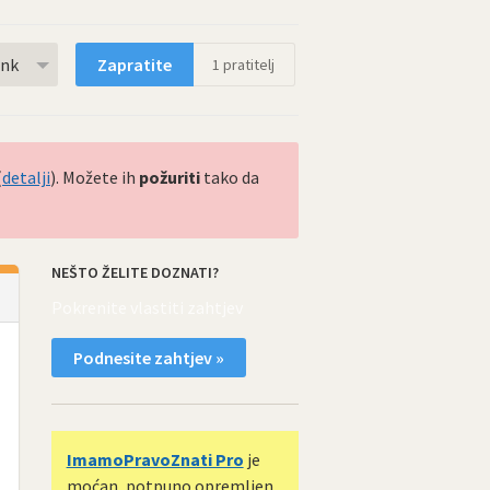
rnk
Zapratite
1
pratitelj
(
detalji
). Možete ih
požuriti
tako da
NEŠTO ŽELITE DOZNATI?
Pokrenite vlastiti zahtjev
Podnesite zahtjev »
ImamoPravoZnati Pro
je
moćan, potpuno opremljen