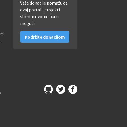
Vaše donacije pomažu da
ovaj portal i projekti
sličnim ovome budu
mogući
ići
Podržite donacijom
e
a
Github
@imamopravoznati
Facebook