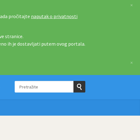
×
tada pročitajte
naputak o privatnosti
e stranice.
eno ih je dostavljati putem ovog portala.
×
Pretražite
e
Pošaljite
upit