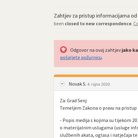
Zahtjev za pristup informacijama o
been
closed to new correspondence
.
Co
Odgovor na ovaj zahtjev
jako ka
pošaljete požurnicu
.
Novak S.
4. rujna 2020.
Za: Grad Senj
Temeljem Zakona o pravu na pristup i
- Popis medija s kojima su tijekom 201
o materijalnim uslugama (usluge inf
službenih akata, oglasa i natječaja te