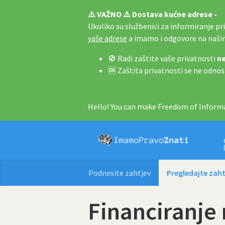
⚠️ VAŽNO ⚠️ Dostava kućne adrese -
Ukoliko su službenici za informiranje pri 
vaše adrese
a imamo i odgovore na naš
🚫 Radi zaštite vaše privatnosti
ne
🆗 Zaštita privatnosti se ne odnos
Hello! You can make Freedom of Informa
Podnesite zahtjev
Pregledajte zaht
Financiranje