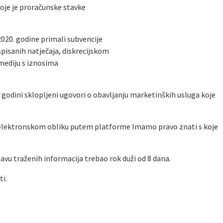
koje je proračunske stavke
 2020. godine primali subvencije
spisanih natječaja, diskrecijskom
mediju s iznosima
0. godini sklopljeni ugovori o obavljanju marketinških usluga koje
 elektronskom obliku putem platforme Imamo pravo znati s koje
avu traženih informacija trebao rok duži od 8 dana.
ti.