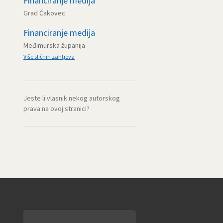
Financiranje medija
Grad Čakovec
Financiranje medija
Međimurska županija
Više sličnih zahtjeva
Jeste li vlasnik nekog autorskog
prava na ovoj stranici?