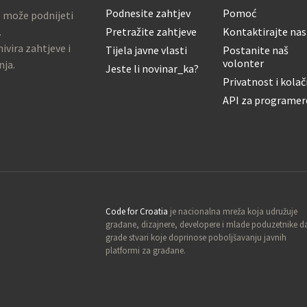
Podnesite zahtjev
Pomoć
o može podnijeti
.
Pretražite zahtjeve
Kontaktirajte nas
ivira zahtjeve i
Tijela javne vlasti
Postanite naš
volonter
nja.
Jeste li novinar_ka?
Privatnost i kolač
API za programer
Code for Croatia
je nacionalna mreža koja udružuje
građane, dizajnere, developere i mlade poduzetnike d
grade stvari koje doprinose poboljšavanju javnih
platformi za građane.