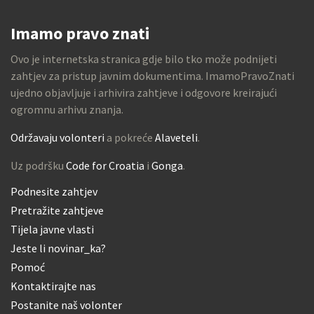
Imamo pravo znati
Ovo je internetska stranica gdje bilo tko može podnijeti
zahtjev za pristup javnim dokumentima. ImamoPravoZnati
ujedno objavljuje i arhivira zahtjeve i odgovore kreirajući
ogromnu arhivu znanja.
Održavaju volonteri
a pokreće
Alaveteli
.
Uz podršku
Code for Croatia
i
Gonga
.
Podnesite zahtjev
Pretražite zahtjeve
Tijela javne vlasti
Jeste li novinar_ka?
Pomoć
Kontaktirajte nas
Postanite naš volonter