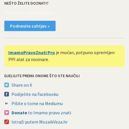
NEŠTO ŽELITE DOZNATI?
Pokrenite vlastiti zahtjev
Podnesite zahtjev »
ImamoPravoZnati Pro
je moćan, potpuno opremljen
PPI alat za novinare.
DJELUJTE PREMA ONOME ŠTO STE NAUČILI
Share on X
Podijelite na Facebooku
Pišite o tome na Mediumu
Donate
to Imamo pravo znati
Istraži putem MozaikVeza.hr