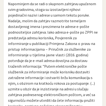
Napominjem da se radi o skupnom zahtjevu upućenom
svim gradovima, stoga su izostavljeni njihovi
pojedinačni nazivi i adrese u samom tekstu poruke.
Nadalje, molim da zahtjev razmotrite temeljem
dostavljenog imena i prezimena te adrese e-pošte
podnositeljice zahtjeva. Iako adresa e-pošte po ZPPI ne
predstavlja adresu korisnika, Povjerenik za
informiranje u publikaciji Primjena Zakona o pravu na
pristup informacijama – Priručnik za službenike za
informiranje u tijelima javne vlasti (2016. godina)
potvrđuje da je e-mail adresa dovoljna za dostavu
traženih informacija: "Putem elektroničke pošte
službenik za informiranje može korisniku dostaviti
zatražene informacije i ostvariti bržu komunikaciju s
njim, s obzirom na kratkoću rokova za postupanje. (...)
uzmite u obzir da je inzistiranje na adresi u slučaju
zahtjeva podnesenog elektroničkom poštom, a već sa
sigurnošću možete utvrditi da ćete informaciju pružiti