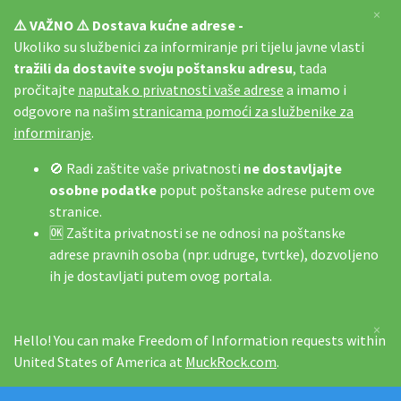
×
⚠️ VAŽNO ⚠️ Dostava kućne adrese -
Ukoliko su službenici za informiranje pri tijelu javne vlasti
tražili da dostavite svoju poštansku adresu
, tada
pročitajte
naputak o privatnosti vaše adrese
a imamo i
odgovore na našim
stranicama pomoći za službenike za
informiranje
.
🚫 Radi zaštite vaše privatnosti
ne dostavljajte
osobne podatke
poput poštanske adrese putem ove
stranice.
🆗 Zaštita privatnosti se ne odnosi na poštanske
adrese pravnih osoba (npr. udruge, tvrtke), dozvoljeno
ih je dostavljati putem ovog portala.
×
Hello! You can make Freedom of Information requests within
United States of America at
MuckRock.com
.