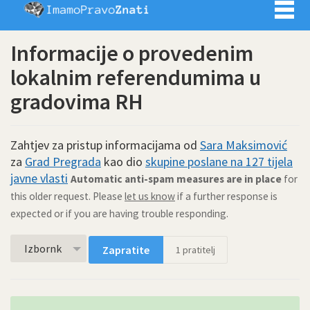
Imamo pra
Informacije o provedenim
lokalnim referendumima u
gradovima RH
Zahtjev za pristup informacijama od
Sara Maksimović
za
Grad Pregrada
kao dio
skupine poslane na 127 tijela
javne vlasti
Automatic anti-spam measures are in place
for
this older request. Please
let us know
if a further response is
expected or if you are having trouble responding.
Izbornk
Zapratite
1
pratitelj