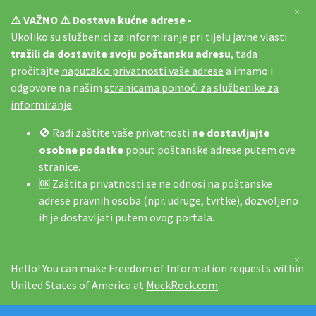
×
⚠️ VAŽNO ⚠️ Dostava kućne adrese -
Ukoliko su službenici za informiranje pri tijelu javne vlasti
tražili da dostavite svoju poštansku adresu
, tada
pročitajte
naputak o privatnosti vaše adrese
a imamo i
odgovore na našim
stranicama pomoći za službenike za
informiranje
.
🚫 Radi zaštite vaše privatnosti
ne dostavljajte
osobne podatke
poput poštanske adrese putem ove
stranice.
🆗 Zaštita privatnosti se ne odnosi na poštanske
adrese pravnih osoba (npr. udruge, tvrtke), dozvoljeno
ih je dostavljati putem ovog portala.
×
Hello! You can make Freedom of Information requests within
United States of America at
MuckRock.com
.