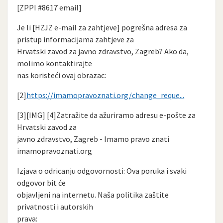
[ZPPI #8617 email]
Je li [HZJZ e-mail za zahtjeve] pogrešna adresa za
pristup informacijama zahtjeve za
Hrvatski zavod za javno zdravstvo, Zagreb? Ako da,
molimo kontaktirajte
nas koristeći ovaj obrazac:
[2]
https://imamopravoznati.org/change_reque...
[3][IMG] [4]Zatražite da ažuriramo adresu e-pošte za
Hrvatski zavod za
javno zdravstvo, Zagreb - Imamo pravo znati
imamopravoznati.org
Izjava o odricanju odgovornosti: Ova poruka i svaki
odgovor bit će
objavljeni na internetu. Naša politika zaštite
privatnosti i autorskih
prava: