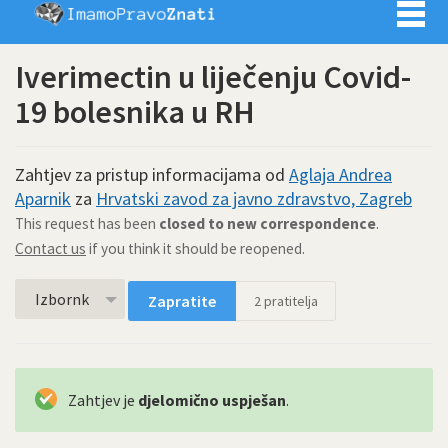
Imamo pra
Iverimectin u liječenju Covid-
19 bolesnika u RH
Zahtjev za pristup informacijama od
Aglaja Andrea
Aparnik
za
Hrvatski zavod za javno zdravstvo, Zagreb
This request has been
closed to new correspondence
.
Contact us
if you think it should be reopened.
Izbornk
Zapratite
2
pratitelja
Zahtjev je
djelomično uspješan
.