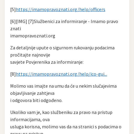
[5]
https://imamopravoznati.org/help/officers
[6][IMG] [7]Službenici za informiranje - Imamo pravo
znati
imamopravoznati.org
Za detaljnije upute o sigurnom rukovanju podacima
pročitajte najnovije
savjete Povjerenika za informiranje:
[8]
https://imamopravoznati.org/help/ico-gui...
Molimo vas imajte na umu da će u nekim slučajevima
objavljivanje zahtjeva
i odgovora biti odgođeno.
Ukoliko vam je, kao službeniku za pravo na pristup
informacijama, ova
usluga korisna, molimo vas da na stranici s podacima o
pravu na pristup