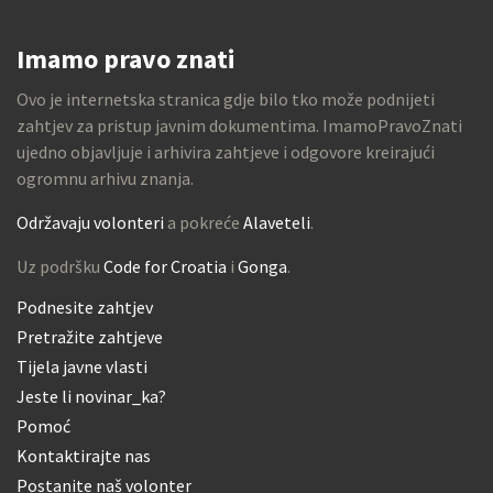
Imamo pravo znati
Ovo je internetska stranica gdje bilo tko može podnijeti
zahtjev za pristup javnim dokumentima. ImamoPravoZnati
ujedno objavljuje i arhivira zahtjeve i odgovore kreirajući
ogromnu arhivu znanja.
Održavaju volonteri
a pokreće
Alaveteli
.
Uz podršku
Code for Croatia
i
Gonga
.
Podnesite zahtjev
Pretražite zahtjeve
Tijela javne vlasti
Jeste li novinar_ka?
Pomoć
Kontaktirajte nas
Postanite naš volonter