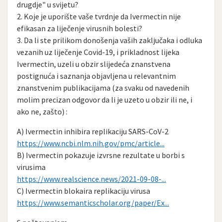
drugdje" u svijetu?
2. Koje je uporište vaše tvrdnje da Ivermectin nije
efikasan za liječenje virusnih bolesti?
3. Da li ste prilikom donošenja vaših zaključaka i odluka
vezanih uz liječenje Covid-19, i prikladnost lijeka
Ivermectin, uzeli u obzir slijedeća znanstvena
postignuća i saznanja objavljena u relevantnim
znanstvenim publikacijama (za svaku od navedenih
molim precizan odgovor da li je uzeto u obzir ili ne, i
ako ne, zašto) :
A) Ivermectin inhibira replikaciju SARS-CoV-2
https://www.ncbi.nlm.nih.gov/pmc/article...
B) Ivermectin pokazuje izvrsne rezultate u borbi s
virusima
https://www.realscience.news/2021-09-08-...
C) Ivermectin blokaira replikaciju virusa
https://www.semanticscholar.org/paper/Ex...