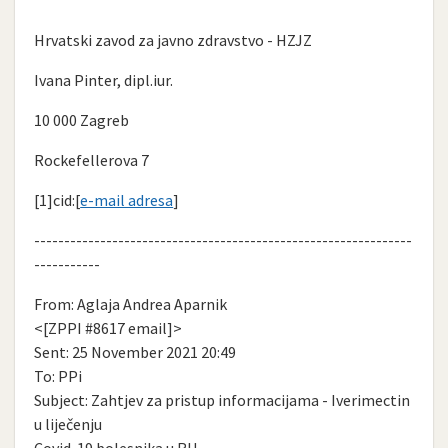
Hrvatski zavod za javno zdravstvo - HZJZ
Ivana Pinter, dipl.iur.
10 000 Zagreb
Rockefellerova 7
[1]cid:[
e-mail adresa
]
---------------------------------------------------------------
-----------
From: Aglaja Andrea Aparnik
<[ZPPI #8617 email]>
Sent: 25 November 2021 20:49
To: PPi
Subject: Zahtjev za pristup informacijama - Iverimectin
u liječenju
Covid-19 bolesnika u RH