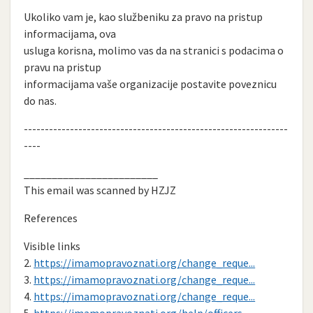
Ukoliko vam je, kao službeniku za pravo na pristup
informacijama, ova
usluga korisna, molimo vas da na stranici s podacima o
pravu na pristup
informacijama vaše organizacije postavite poveznicu
do nas.
---------------------------------------------------------------
----
________________________
This email was scanned by HZJZ
References
Visible links
2.
https://imamopravoznati.org/change_reque...
3.
https://imamopravoznati.org/change_reque...
4.
https://imamopravoznati.org/change_reque...
5.
https://imamopravoznati.org/help/officers