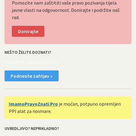
Pomozite nam zaštititi vaše pravo pozivanja tijela
javne vlasti na odgovornost. Donirajte i podržite naš
rad.
Donirajte
NEŠTO ŽELITE DOZNATI?
Pokrenite vlastiti zahtjev
Podnesite zahtjev »
ImamoPravoZnati Pro
je moćan, potpuno opremljen
PPI alat za novinare.
UVREDLJIVO? NEPRIKLADNO?