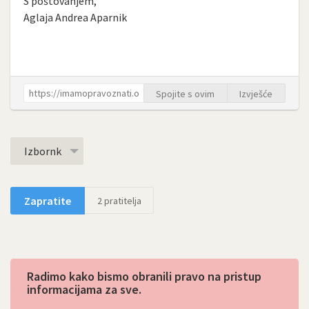
S poštovanjem,
Aglaja Andrea Aparnik
Spojite s ovim
Izvješće
Izbornk
Zapratite
2
pratitelja
Radimo kako bismo obranili pravo na pristup
informacijama za sve.