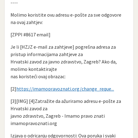
----
Molimo koristite ovu adresu e-pošte za sve odgovore
na ovaj zahtjev:
[ZPPI #8617 email]
Je li [HZJZ e-mail za zahtjeve] pogrešna adresa za
pristup informacijama zahtjeve za
Hrvatski zavod za javno zdravstvo, Zagreb? Ako da,
molimo kontaktirajte
nas koristeći ovaj obrazac:
[2]
https://imamopravoznati.org/change_reque...
[3][IMG] [4]Zatražite da ažuriramo adresu e-pošte za
Hrvatski zavod za
javno zdravstvo, Zagreb - Imamo pravo znati
imamopravoznati.org
Izjava o odricanju odgovornosti: Ova poruka i svaki