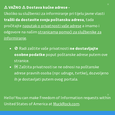
×
⚠️ VAŽNO ⚠️ Dostava kućne adrese -
Ukoliko su službenici za informiranje pri tijelu javne vlasti
tražili da dostavite svoju poštansku adresu
, tada
pročitajte
naputak o privatnosti vaše adrese
a imamo i
odgovore na našim
stranicama pomoći za službenike za
informiranje
.
🚫 Radi zaštite vaše privatnosti
ne dostavljajte
osobne podatke
poput poštanske adrese putem ove
stranice.
🆗 Zaštita privatnosti se ne odnosi na poštanske
adrese pravnih osoba (npr. udruge, tvrtke), dozvoljeno
ih je dostavljati putem ovog portala.
×
Hello! You can make Freedom of Information requests within
United States of America at
MuckRock.com
.