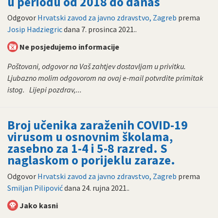
u periodu od 2018 do danas
Odgovor
Hrvatski zavod za javno zdravstvo, Zagreb
prema
Josip Hadziegric
dana
7. prosinca 2021.
.
Ne posjedujemo informacije
Poštovani, odgovor na Vaš zahtjev dostavljam u privitku.
Ljubazno molim odgovorom na ovaj e-mail potvrdite primitak
istog. Lijepi pozdrav,...
Broj učenika zaraženih COVID-19
virusom u osnovnim školama,
zasebno za 1-4 i 5-8 razred. S
naglaskom o porijeklu zaraze.
Odgovor
Hrvatski zavod za javno zdravstvo, Zagreb
prema
Smiljan Pilipović
dana
24. rujna 2021.
.
Jako kasni