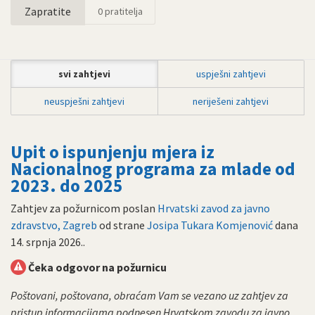
Zapratite
0
pratitelja
svi zahtjevi
uspješni zahtjevi
neuspješni zahtjevi
neriješeni zahtjevi
Upit o ispunjenju mjera iz
Nacionalnog programa za mlade od
2023. do 2025
Zahtjev za požurnicom poslan
Hrvatski zavod za javno
zdravstvo, Zagreb
od strane
Josipa Tukara Komjenović
dana
14. srpnja 2026.
.
Čeka odgovor na požurnicu
Poštovani, poštovana, obraćam Vam se vezano uz zahtjev za
pristup informacijama podnesen Hrvatskom zavodu za javno