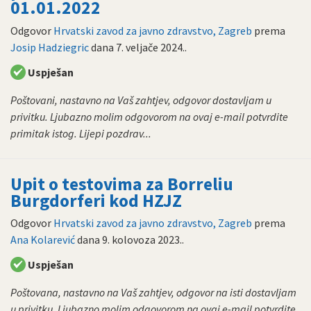
01.01.2022
Odgovor
Hrvatski zavod za javno zdravstvo, Zagreb
prema
Josip Hadziegric
dana
7. veljače 2024.
.
Uspješan
Poštovani, nastavno na Vaš zahtjev, odgovor dostavljam u
privitku. Ljubazno molim odgovorom na ovaj e-mail potvrdite
primitak istog. Lijepi pozdrav...
Upit o testovima za Borreliu
Burgdorferi kod HZJZ
Odgovor
Hrvatski zavod za javno zdravstvo, Zagreb
prema
Ana Kolarević
dana
9. kolovoza 2023.
.
Uspješan
Poštovana, nastavno na Vaš zahtjev, odgovor na isti dostavljam
u privitku. Ljubazno molim odgovorom na ovaj e-mail potvrdite