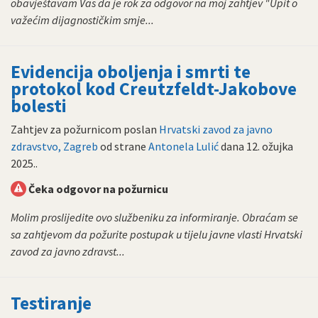
obavještavam Vas da je rok za odgovor na moj zahtjev "Upit o
važećim dijagnostičkim smje...
Evidencija oboljenja i smrti te
protokol kod Creutzfeldt-Jakobove
bolesti
Zahtjev za požurnicom poslan
Hrvatski zavod za javno
zdravstvo, Zagreb
od strane
Antonela Lulić
dana
12. ožujka
2025.
.
Čeka odgovor na požurnicu
Molim proslijedite ovo službeniku za informiranje. Obraćam se
sa zahtjevom da požurite postupak u tijelu javne vlasti Hrvatski
zavod za javno zdravst...
Testiranje