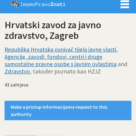
Imamo pra
Hrvatski zavod za javno
zdravstvo, Zagreb
Republika Hrvatska osnivač tijela javne vlasti
,
Agencije, zavodi, fondovi, centri i druge
samostalne pravne osobe s javnim ovlastima
and
Zdravstvo
, također poznato kao HZJZ
43 zahtjeva
Make a pristup informacijama request to this
authority