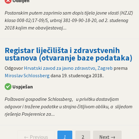
Odbijen
Postanskim putem zaprimio sam dopis tijela javne vlasti (HZJZ)
klasa 008-02/17-09/5, urbroj 381-09-90-18-20, od 2. studenog
2018 kojim me obavijestavaj...
Registar liječilišta i zdravstvenih
ustanova (otvaranje baze podataka)
Odgovor
Hrvatski zavod za javno zdravstvo, Zagreb
prema
Miroslav Schlossberg
dana
19. studenoga 2018.
.
Uspješan
Poštovani gospodine Schlossberg, u privitku dostavljam
odgovor i tražene podatke u strojno čitljivom obliku, a slijedom
rješenja Povjerenice za...
← Previous
1
2
Next →