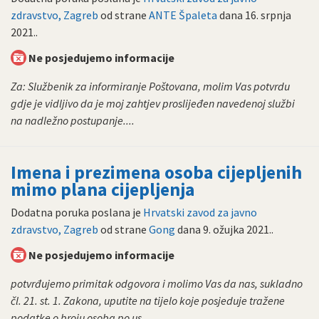
zdravstvo, Zagreb
od strane
ANTE Špaleta
dana
16. srpnja
2021.
.
Ne posjedujemo informacije
Za: Službenik za informiranje Poštovana, molim Vas potvrdu
gdje je vidljivo da je moj zahtjev proslijeđen navedenoj službi
na nadležno postupanje....
Imena i prezimena osoba cijepljenih
mimo plana cijepljenja
Dodatna poruka poslana je
Hrvatski zavod za javno
zdravstvo, Zagreb
od strane
Gong
dana
9. ožujka 2021.
.
Ne posjedujemo informacije
potvrđujemo primitak odgovora i molimo Vas da nas, sukladno
čl. 21. st. 1. Zakona, uputite na tijelo koje posjeduje tražene
podatke o broju osoba po us...