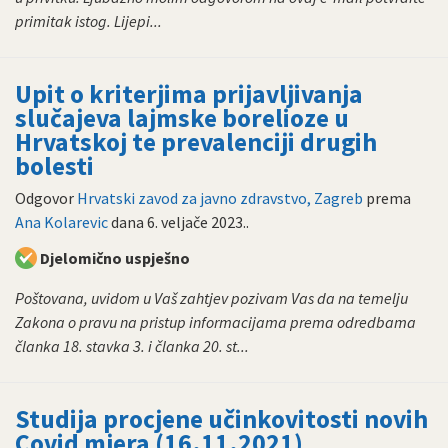
primitak istog. Lijepi...
Upit o kriterjima prijavljivanja
slučajeva lajmske borelioze u
Hrvatskoj te prevalenciji drugih
bolesti
Odgovor
Hrvatski zavod za javno zdravstvo, Zagreb
prema
Ana Kolarevic
dana
6. veljače 2023.
.
Djelomično uspješno
Poštovana, uvidom u Vaš zahtjev pozivam Vas da na temelju
Zakona o pravu na pristup informacijama prema odredbama
članka 18. stavka 3. i članka 20. st...
Studija procjene učinkovitosti novih
Covid mjera (16.11.2021)