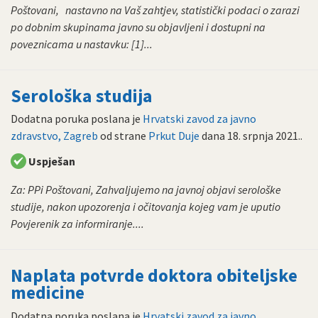
Poštovani, nastavno na Vaš zahtjev, statistički podaci o zarazi
po dobnim skupinama javno su objavljeni i dostupni na
poveznicama u nastavku: [1]...
Serološka studija
Dodatna poruka poslana je
Hrvatski zavod za javno
zdravstvo, Zagreb
od strane
Prkut Duje
dana
18. srpnja 2021.
.
Uspješan
Za: PPi Poštovani, Zahvaljujemo na javnoj objavi serološke
studije, nakon upozorenja i očitovanja kojeg vam je uputio
Povjerenik za informiranje....
Naplata potvrde doktora obiteljske
medicine
Dodatna poruka poslana je
Hrvatski zavod za javno