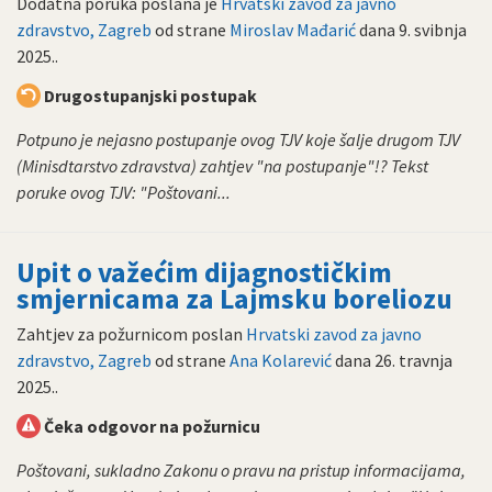
Dodatna poruka poslana je
Hrvatski zavod za javno
zdravstvo, Zagreb
od strane
Miroslav Mađarić
dana
9. svibnja
2025.
.
Drugostupanjski postupak
Potpuno je nejasno postupanje ovog TJV koje šalje drugom TJV
(Minisdtarstvo zdravstva) zahtjev "na postupanje"!? Tekst
poruke ovog TJV: "Poštovani...
Upit o važećim dijagnostičkim
smjernicama za Lajmsku boreliozu
Zahtjev za požurnicom poslan
Hrvatski zavod za javno
zdravstvo, Zagreb
od strane
Ana Kolarević
dana
26. travnja
2025.
.
Čeka odgovor na požurnicu
Poštovani, sukladno Zakonu o pravu na pristup informacijama,