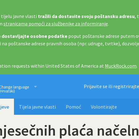
tijelu javne vlasti
tražili da dostavite svoju poštansku adresu
, 
im
stranicama pomoći za službenike za informiranje
.
 dostavljajte osobne podatke
poput poštanske adrese putem ov
i na poštanske adrese pravnih osoba (npr. udruge, tvrtke), dozvolj
tion requests within United States of America at
MuckRock.com
.
Imamo pravo znati
Prijavite se ili registrirajt
Change language
(Hrvatski)
jeve
Tijela javne vlasti
Pomoć
Volontirajte
jesečnih plaća načeln