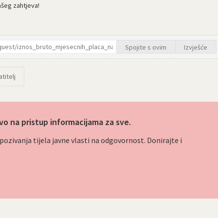
ašeg zahtjeva!
Spojite s ovim
Izvješće
titelj
vo na pristup informacijama za sve.
ozivanja tijela javne vlasti na odgovornost. Donirajte i