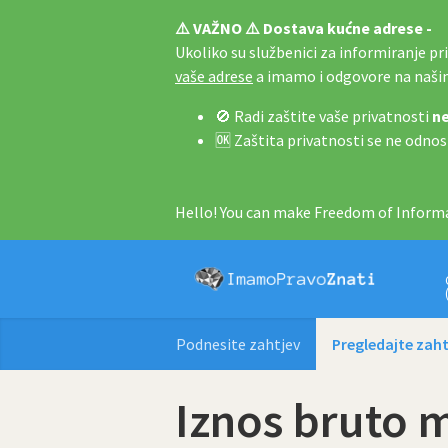
⚠️ VAŽNO ⚠️ Dostava kućne adrese -
Ukoliko su službenici za informiranje pri 
vaše adrese
a imamo i odgovore na naš
🚫 Radi zaštite vaše privatnosti
ne
🆗 Zaštita privatnosti se ne odnos
Hello! You can make Freedom of Informa
Podnesite zahtjev
Pregledajte zaht
Iznos bruto m