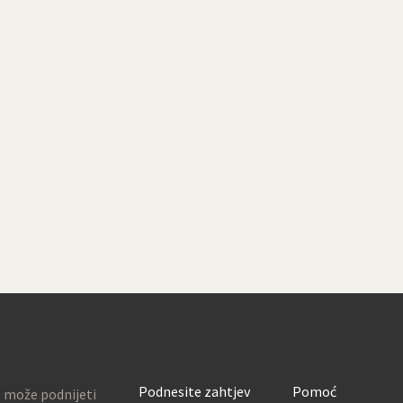
Podnesite zahtjev
Pomoć
o može podnijeti