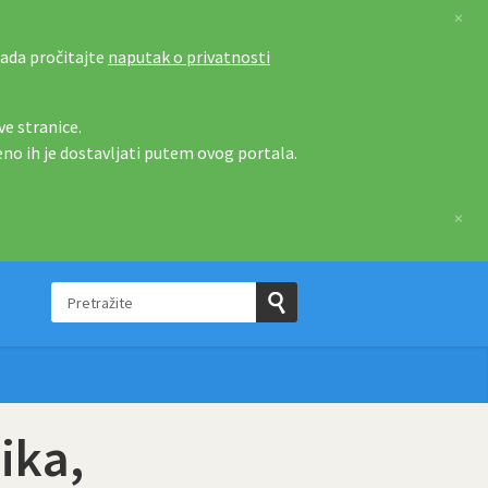
×
tada pročitajte
naputak o privatnosti
e stranice.
eno ih je dostavljati putem ovog portala.
×
Pretražite
e
Pošaljite
upit
ika,