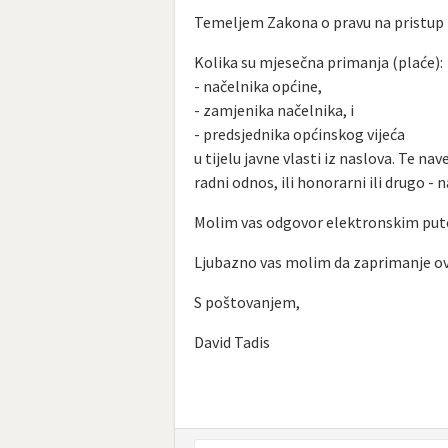
Temeljem Zakona o pravu na pristup i
Kolika su mjesečna primanja (plaće):
- načelnika općine,
- zamjenika načelnika, i
- predsjednika općinskog vijeća
u tijelu javne vlasti iz naslova. Te n
radni odnos, ili honorarni ili drugo - n
Molim vas odgovor elektronskim put
Ljubazno vas molim da zaprimanje ov
S poštovanjem,
David Tadis