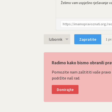
Želimo vam uspješno rješavanje v
Izbornk
Zapratite
1
pra
Radimo kako bismo obranili pra
Pomozite nam zaštititi vaše pravo p
podržite naš rad.
Donirajte