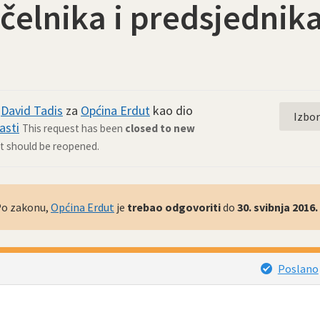
čelnika i predsjednik
d
David Tadis
za
Općina Erdut
kao dio
Izbo
asti
This request has been
closed to new
 it should be reopened.
 Po zakonu,
Općina Erdut
je
trebao odgovoriti
do
30. svibnja 2016.
Poslano