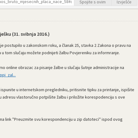
Spojite s ovim
Izvješće
ješku (
31. svibnja 2016.
)
 nije postupilo u zakonskom roku, a članak 25, stavka 2 Zakona o pravu na
 u tom slučaju možete podnijeti žalbu Povjereniku za informranje.
mo online obrazac za pisanje žalbe u slučaju šutnje administracije na
pi_zal...
punite u internetskom pregledniku, pritisnite tipku za printanje, ispišite
nu adresu vlastoručno potpišite žalbu i priložite korespodenciju s ove
na link "Preuzmite svu korespondenciju u zip datoteci" ispod ovog