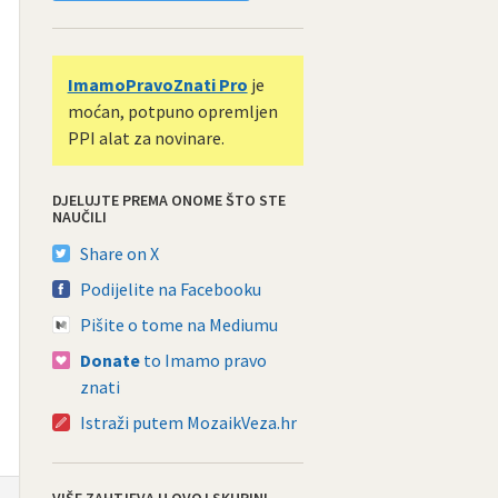
ImamoPravoZnati Pro
je
moćan, potpuno opremljen
PPI alat za novinare.
DJELUJTE PREMA ONOME ŠTO STE
NAUČILI
Share on X
Podijelite na Facebooku
Pišite o tome na Mediumu
Donate
to Imamo pravo
znati
Istraži putem MozaikVeza.hr
VIŠE ZAHTJEVA U OVOJ SKUPINI