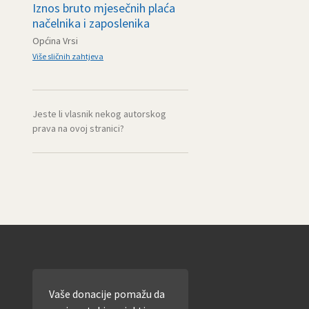
Iznos bruto mjesečnih plaća
načelnika i zaposlenika
Općina Vrsi
Više sličnih zahtjeva
Jeste li vlasnik nekog autorskog
prava na ovoj stranici?
Vaše donacije pomažu da