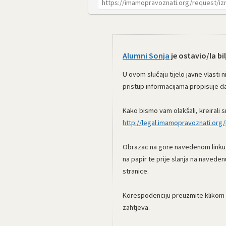
Alumni Sonja
je ostavio/la bil
U ovom slučaju tijelo javne vlasti
pristup informacijama propisuje da
Kako bismo vam olakšali, kreirali s
http://legal.imamopravoznati.org/p
Obrazac na gore navedenom linku is
na papir te prije slanja na navede
stranice.
Korespodenciju preuzmite klikom 
zahtjeva.