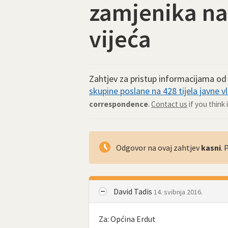
zamjenika na
vijeća
Zahtjev za pristup informacijama o
skupine poslane na 428 tijela javne vl
correspondence
.
Contact us
if you think
Odgovor na ovaj zahtjev
kasni
.
David Tadis
14. svibnja 2016.
Za: Općina Erdut