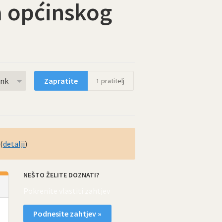
a općinskog
rnk
Zapratite
1
pratitelj
(
detalji
)
NEŠTO ŽELITE DOZNATI?
Pokrenite vlastiti zahtjev
Podnesite zahtjev »