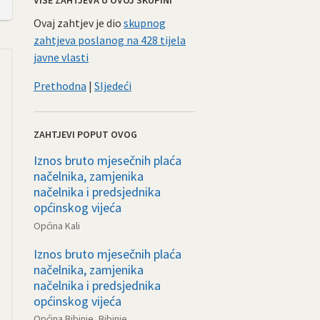
Ovaj zahtjev je dio
skupnog
zahtjeva poslanog na 428 tijela
javne vlasti
Prethodna
|
Sljedeći
ZAHTJEVI POPUT OVOG
Iznos bruto mjesečnih plaća
načelnika, zamjenika
načelnika i predsjednika
općinskog vijeća
Općina Kali
Iznos bruto mjesečnih plaća
načelnika, zamjenika
načelnika i predsjednika
općinskog vijeća
Općina Bibinje, Bibinje