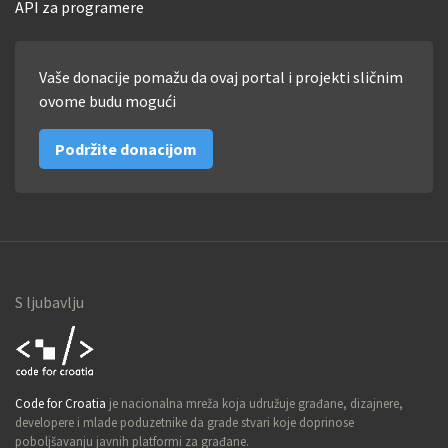
API za programere
Vaše donacije pomažu da ovaj portal i projekti sličnim
ovome budu mogući
Podržite donacijom
S ljubavlju
Code for
Code for Croatia
je nacionalna mreža koja udružuje građane, dizajnere,
Croatia
developere i mlade poduzetnike da grade stvari koje doprinose
poboljšavanju javnih platformi za građane.