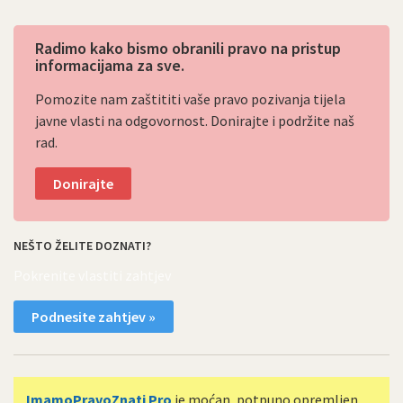
Radimo kako bismo obranili pravo na pristup
informacijama za sve.
Pomozite nam zaštititi vaše pravo pozivanja tijela
javne vlasti na odgovornost. Donirajte i podržite naš
rad.
Donirajte
NEŠTO ŽELITE DOZNATI?
Pokrenite vlastiti zahtjev
Podnesite zahtjev »
ImamoPravoZnati Pro
je moćan, potpuno opremljen