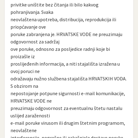
privitke uništite bez čitanja ili bilo kakvog
pohranjivanja. Svaka
neovlaštena upotreba, distribucija, reprodukcija ili
priopćavanje ove
poruke zabranjena je. HRVATSKE VODE ne preuzimaju
odgovornost za sadržaj
ove poruke, odnosno za posljedice radnji koje bi
proizašle iz
proslijeđenih informacija, a niti stajališta izražena u
ovoj poruci ne
odražavaju nužno službena stajališta HRVATSKIH VODA.
S obzirom na
nepostojanje potpune sigurnosti e-mail komunikacije,
HRVATSKE VODE ne
preuzimaju odgovornost za eventualnu štetu nastalu
uslijed zaraženosti
e-mail poruke virusom ili drugim štetnim programom,
neovlaštene
interferencije, pogrešne ili zakašnjele dostave poruke