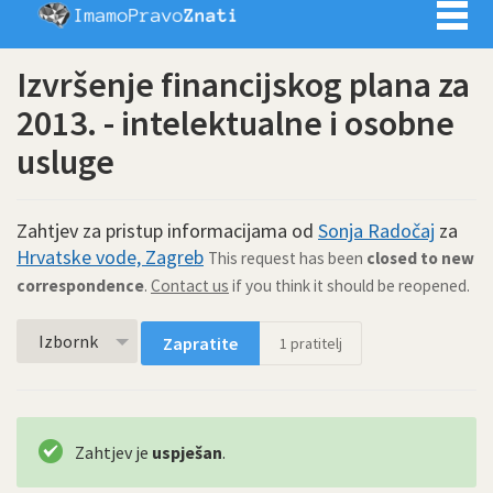
Imamo pra
Izvršenje financijskog plana za
2013. - intelektualne i osobne
usluge
Zahtjev za pristup informacijama od
Sonja Radočaj
za
Hrvatske vode, Zagreb
This request has been
closed to new
correspondence
.
Contact us
if you think it should be reopened.
Izbornk
Zapratite
1
pratitelj
Zahtjev je
uspješan
.