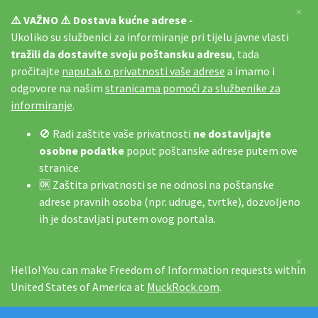
×
⚠️ VAŽNO ⚠️ Dostava kućne adrese -
Ukoliko su službenici za informiranje pri tijelu javne vlasti
tražili da dostavite svoju poštansku adresu
, tada
pročitajte
naputak o privatnosti vaše adrese
a imamo i
odgovore na našim
stranicama pomoći za službenike za
informiranje
.
🚫 Radi zaštite vaše privatnosti
ne dostavljajte
osobne podatke
poput poštanske adrese putem ove
stranice.
🆗 Zaštita privatnosti se ne odnosi na poštanske
adrese pravnih osoba (npr. udruge, tvrtke), dozvoljeno
ih je dostavljati putem ovog portala.
×
Hello! You can make Freedom of Information requests within
United States of America at
MuckRock.com
.