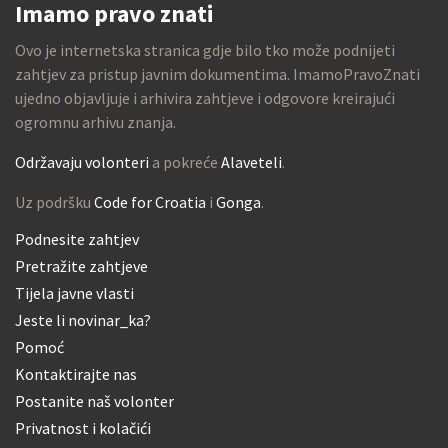
Imamo pravo znati
Ovo je internetska stranica gdje bilo tko može podnijeti
zahtjev za pristup javnim dokumentima. ImamoPravoZnati
ujedno objavljuje i arhivira zahtjeve i odgovore kreirajući
ogromnu arhivu znanja.
Održavaju volonteri
a pokreće
Alaveteli
.
Uz podršku
Code for Croatia
i
Gonga
.
Podnesite zahtjev
Pretražite zahtjeve
Tijela javne vlasti
Jeste li novinar_ka?
Pomoć
Kontaktirajte nas
Postanite naš volonter
Privatnost i kolačići