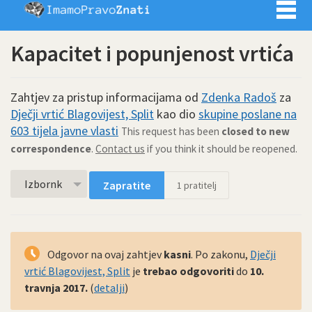
Imamo pra
Kapacitet i popunjenost vrtića
Zahtjev za pristup informacijama od
Zdenka Radoš
za
Dječji vrtić Blagovijest, Split
kao dio
skupine poslane na
603 tijela javne vlasti
This request has been
closed to new
correspondence
.
Contact us
if you think it should be reopened.
Izbornk
Zapratite
1
pratitelj
Odgovor na ovaj zahtjev
kasni
. Po zakonu,
Dječji
vrtić Blagovijest, Split
je
trebao odgovoriti
do
10.
travnja 2017.
(
detalji
)