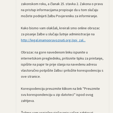
zakonskom roku, a članak 25. stavka 2. Zakona o pravu
na pristup informacijama propisuje da u tom slučaju
možete podnijeti žalbu Povjereniku za informiranje.
Kako bismo vam olakšali, kreirali smo online obrazac
za pisanje žalbe u slučaju šutnje administracije na
http://legal.imamopravoznati.org/ppi_zal...
Obrazac na gore navedenom linku ispunite u
internetskom pregledniku, pritisnite tipku za printanje,
ispišite na papir te prije slanja na navedenu adresu
vlastoručno potpišite žalbu i priložite korespodenciju s
ove stranice.
Korespodenciju preuzmite klikom na link "Preuzmite
svu korespondenciju u zip datoteci" ispod ovog
zahtjeva.
Želimo vam uspješno rješavanje vašeg zahtjeva!