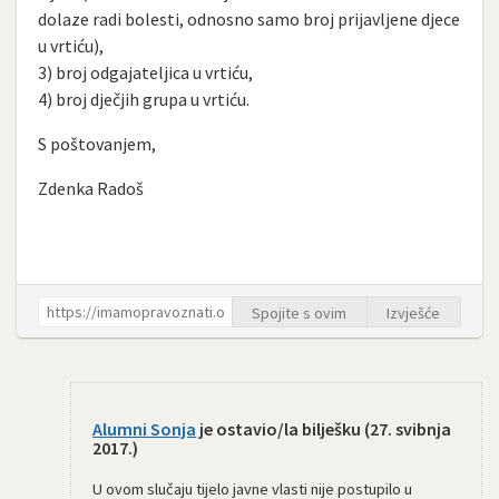
dolaze radi bolesti, odnosno samo broj prijavljene djece
u vrtiću),
3) broj odgajateljica u vrtiću,
4) broj dječjih grupa u vrtiću.
S poštovanjem,
Zdenka Radoš
Spojite s ovim
Izvješće
Alumni Sonja
je ostavio/la bilješku (
27. svibnja
2017.
)
U ovom slučaju tijelo javne vlasti nije postupilo u