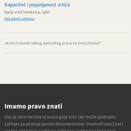
Kapacitet i popunjenost vrtića
Dječji vrtić Smokvica, Split
Više sličnih zahtjeva
Jeste li vlasnik nekog autorskog prava na ovoj stranici?
Imamo pravo znati
Ovo je internetska stranica gdje bilo tko može podnijeti
zahtjev za pristup javnim dokumentima. ImamoPravoZnati
ujedno objavljuje i arhivira zahtjeve i odgovore kreirajući