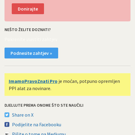
Donirajte
NEŠTO ŽELITE DOZNATI?
Pokrenite vlastiti zahtjev
Podnesite zahtjev »
ImamoPravoZnati Pro
je moćan, potpuno opremljen
PPI alat za novinare.
DJELUJTE PREMA ONOME ŠTO STE NAUČILI
Share on X
Podijelite na Facebooku
Pišite o tome na Mediumu