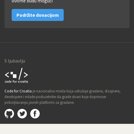
ovome budu mogući
Podržite donacijom
S ljubavlju
Code for
Code for Croatia
je nacionalna mreža koja udružuje građane, dizajnere,
Croatia
developere i mlade poduzetnike da grade stvari koje doprinose
poboljšavanju javnih platformi za građane.
Github
@imamopravoznati
Facebook