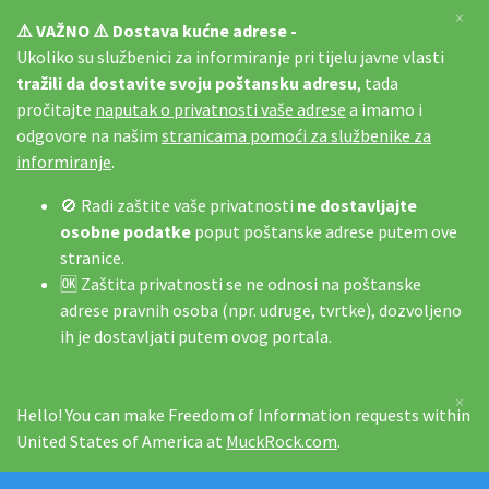
×
⚠️ VAŽNO ⚠️ Dostava kućne adrese -
Ukoliko su službenici za informiranje pri tijelu javne vlasti
tražili da dostavite svoju poštansku adresu
, tada
pročitajte
naputak o privatnosti vaše adrese
a imamo i
odgovore na našim
stranicama pomoći za službenike za
informiranje
.
🚫 Radi zaštite vaše privatnosti
ne dostavljajte
osobne podatke
poput poštanske adrese putem ove
stranice.
🆗 Zaštita privatnosti se ne odnosi na poštanske
adrese pravnih osoba (npr. udruge, tvrtke), dozvoljeno
ih je dostavljati putem ovog portala.
×
Hello! You can make Freedom of Information requests within
United States of America at
MuckRock.com
.