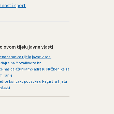
nost i sport
 o ovom tijelu javne vlasti
ena stranica tijela javne vlasti
dajte na MozaikVeza.hr
te nas da ažuriramo adresu službenika za
miranje
đite kontakt podatke u Registru tijela
 vlasti