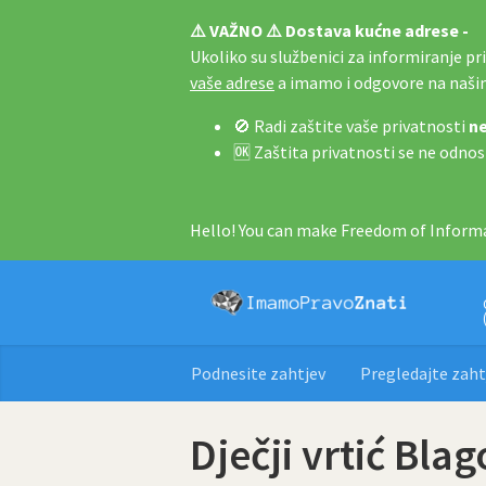
⚠️ VAŽNO ⚠️ Dostava kućne adrese -
Ukoliko su službenici za informiranje pri 
vaše adrese
a imamo i odgovore na naš
🚫 Radi zaštite vaše privatnosti
ne
🆗 Zaštita privatnosti se ne odnos
Hello! You can make Freedom of Informa
Podnesite zahtjev
Pregledajte zaht
Dječji vrtić Blag