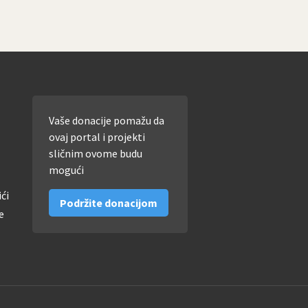
Vaše donacije pomažu da
ovaj portal i projekti
sličnim ovome budu
mogući
ići
Podržite donacijom
e