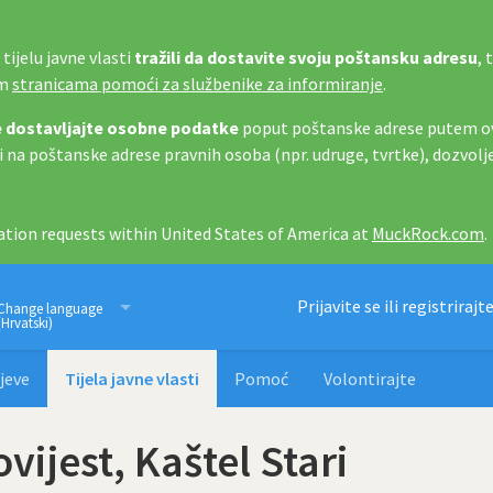
tijelu javne vlasti
tražili da dostavite svoju poštansku adresu
, 
im
stranicama pomoći za službenike za informiranje
.
 dostavljajte osobne podatke
poput poštanske adrese putem ov
i na poštanske adrese pravnih osoba (npr. udruge, tvrtke), dozvolj
tion requests within United States of America at
MuckRock.com
.
Imamo pravo znati
Prijavite se ili registrirajt
Change language
(Hrvatski)
jeve
Tijela javne vlasti
Pomoć
Volontirajte
ovijest, Kaštel Stari