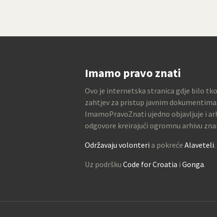
Imamo pravo znati
Ovo je internetska stranica gdje bilo tk
zahtjev za pristup javnim dokumentima
ImamoPravoZnati ujedno objavljuje i arh
odgovore kreirajući ogromnu arhivu zna
Održavaju volonteri
a pokreće
Alaveteli
.
Uz podršku
Code for Croatia
i
Gonga
.