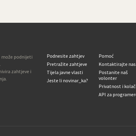
Podnesite zahtjev
Pomoć
o može podnijeti
.
Pretražite zahtjeve
Kontaktirajte nas
ivira zahtjeve i
Tijela javne vlasti
Postanite naš
volonter
nja.
Jeste li novinar_ka?
Privatnost i kolač
API za programer