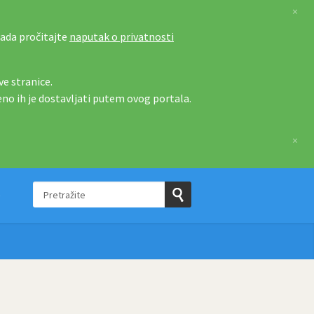
×
tada pročitajte
naputak o privatnosti
e stranice.
eno ih je dostavljati putem ovog portala.
×
Pretražite
e
Pošaljite
upit