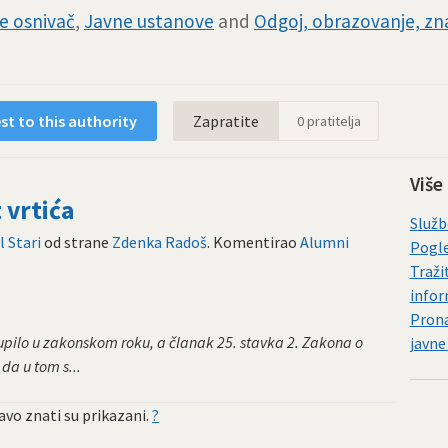
je osnivač
,
Javne ustanove
and
Odgoj, obrazovanje, zna
t to this authority
Zapratite
0
pratitelja
Više
 vrtića
Služb
l Stari
od strane
Zdenka Radoš
. Komentirao
Alumni
Pogle
Traži
infor
Prona
stupilo u zakonskom roku, a članak 25. stavka 2. Zakona o
javne
da u tom s...
vo znati su prikazani.
?