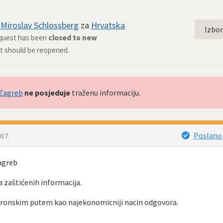
d
Miroslav Schlossberg
za
Hrvatska
Izbo
equest has been
closed to new
 it should be reopened.
 Zagreb
ne posjeduje
traženu informaciju.
Poslano
017.
agreb
 zaštićenih informacija.
oronskim putem kao najekonomicniji nacin odgovora.