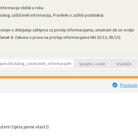
informacije dobili u roku
og zaštićenih informacija, Pravilnik o zaštiti podataka).
esenje o dobijanju zahtjeva za pristip informacijama, smatram da se ovdje
članak 8. Zakona o pravu na pristup informacijama NN 25/13, 85/15).
Spojite s ovim
Izvješće
Poslano
.
m tijela javne vlasti)