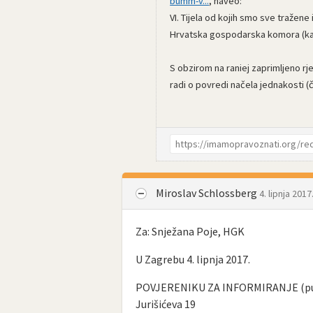
bumm-v...
, naveo:
VI. Tijela od kojih smo sve tražene 
Hrvatska gospodarska komora (katal
S obzirom na raniej zaprimljeno rj
radi o povredi načela jednakosti (
Miroslav Schlossberg
4. lipnja 2017
Za: Snježana Poje, HGK
U Zagrebu 4. lipnja 2017.
POVJERENIKU ZA INFORMIRANJE (pute
Jurišićeva 19