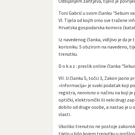
Odbijanjem zahtjeva, tijelo je povrije
Toni Gabrić u svom članku "Sebum vas 
VI. Tijela od kojih smo sve tražene in
Hrvatska gospodarska komora (katalog
Iz navedenog članka, vidljivo je da je
korisniku. S obzirom na navedeno, ti
trenutku.
D o k a z : preslik online članka "Sebu
VII. U članku 5, točci 3, Zakon jasno 
»Informacija« je svaki podatak koji po
registra, neovisno o načinu na koji je
optički, elektronički ili neki drugi zapi
dobilo od druge osobe, a nastao je u o
vlasti.
Ukoliko trenutno ne postoje zakonski 
tijelo u bilo kojem trenutku u prošlo