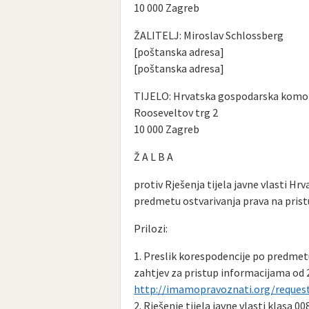
10 000 Zagreb
ŽALITELJ: Miroslav Schlossberg
[poštanska adresa]
[poštanska adresa]
TIJELO: Hrvatska gospodarska komo
Rooseveltov trg 2
10 000 Zagreb
Ž A L B A
protiv Rješenja tijela javne vlasti Hr
predmetu ostvarivanja prava na pris
Prilozi:
1. Preslik korespodencije po predmet
zahtjev za pristup informacijama od 2
http://imamopravoznati.org/request/
2. Rješenje tijela javne vlasti klasa 