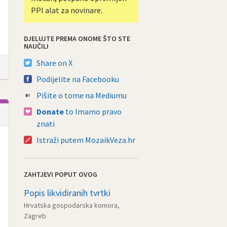
PPI alat za novinare.
DJELUJTE PREMA ONOME ŠTO STE
NAUČILI
Share on X
Podijelite na Facebooku
Pišite o tome na Mediumu
Donate
to Imamo pravo
znati
Istraži putem MozaikVeza.hr
ZAHTJEVI POPUT OVOG
Popis likvidiranih tvrtki
Hrvatska gospodarska komora,
Zagreb