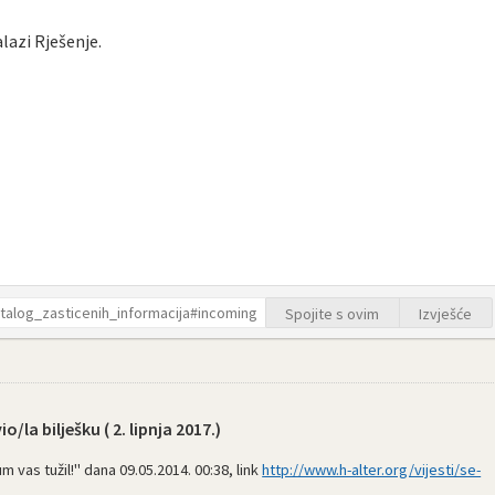
alazi Rješenje.
Spojite s ovim
Izvješće
io/la bilješku (
2. lipnja 2017.
)
 vas tužil!" dana 09.05.2014. 00:38, link
http://www.h-alter.org/vijesti/se-