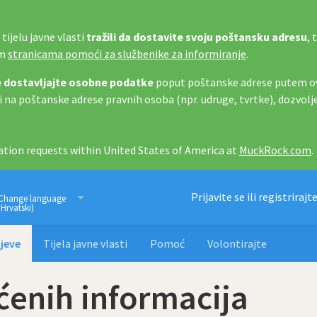
tijelu javne vlasti
tražili da dostavite svoju poštansku adresu
, 
im
stranicama pomoći za službenike za informiranje
.
 dostavljajte osobne podatke
poput poštanske adrese putem ov
i na poštanske adrese pravnih osoba (npr. udruge, tvrtke), dozvolj
tion requests within United States of America at
MuckRock.com
.
Imamo pravo znati
Prijavite se ili registrirajt
Change language
(Hrvatski)
jeve
Tijela javne vlasti
Pomoć
Volontirajte
ćenih informacija