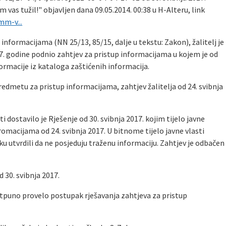
vas tužil!" objavljen dana 09.05.2014. 00:38 u H-Alteru, link
mm-v...
informacijama (NN 25/13, 85/15, dalje u tekstu: Zakon), žalitelj je
017. godine podnio zahtjev za pristup informacijama u kojem je od
formacije iz kataloga zaštićenih informacija.
predmetu za pristup informacijama, zahtjev žalitelja od 24. svibnja
asti dostavilo je Rješenje od 30. svibnja 2017. kojim tijelo javne
romacijama od 24. svibnja 2017. U bitnome tijelo javne vlasti
 utvrdili da ne posjeduju traženu informaciju. Zahtjev je odbačen
od 30. svibnja 2017.
epotpuno provelo postupak rješavanja zahtjeva za pristup