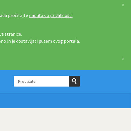
×
tada pročitajte
naputak o privatnosti
e stranice.
eno ih je dostavljati putem ovog portala.
×
Pretražite
e
Pošaljite
upit