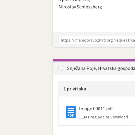
Miroslav Schlossberg
Snježana Poje, Hrvatska gospod
1 privitaka
Image 00011.pdf
1.1M
Pregledajte
Download