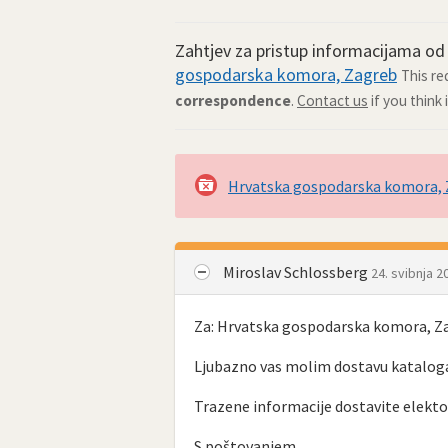
Zahtjev za pristup informacijama o
gospodarska komora, Zagreb
This r
correspondence
.
Contact us
if you think
Hrvatska gospodarska komora,
Miroslav Schlossberg
24. svibnja 2
Za: Hrvatska gospodarska komora, Z
Ljubazno vas molim dostavu kataloga
Trazene informacije dostavite elekt
S poštovanjem,