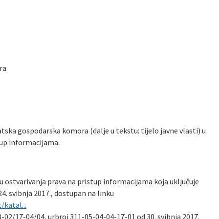
ra
vatska gospodarska komora (dalje u tekstu: tijelo javne vlasti) u
tup informacijama.
u ostvarivanja prava na pristup informacijama koja uključuje
4. svibnja 2017., dostupan na linku
katal...
008-02/17-04/04, urbroj 311-05-04-04-17-01 od 30. svibnja 2017.