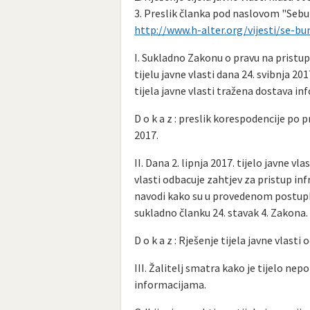
3. Preslik članka pod naslovom "Sebum 
http://www.h-alter.org/vijesti/se-bu
I. Sukladno Zakonu o pravu na pristup 
tijelu javne vlasti dana 24. svibnja 2
tijela javne vlasti tražena dostava in
D o k a z : preslik korespodencije po 
2017.
II. Dana 2. lipnja 2017. tijelo javne vl
vlasti odbacuje zahtjev za pristup inf
navodi kako su u provedenom postupku
sukladno članku 24. stavak 4. Zakona.
D o k a z : Rješenje tijela javne vlasti 
III. Žalitelj smatra kako je tijelo n
informacijama.