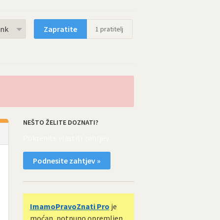
rnk
Zapratite
1
pratitelj
NEŠTO ŽELITE DOZNATI?
Pokrenite vlastiti zahtjev
Podnesite zahtjev »
ImamoPravoZnati Pro
je
moćan, potpuno opremljen