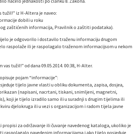
dilo načelo jednakosti po članku 8. Zakona.
tužil!" iz H-Altera je naveo:
formacije dobili u roku
 zaštićenih informacija, Pravilnik o zaštiti podataka).
 tijelo je odgovorilo i dostavilo traženu informaciju drugom
jelo raspolaže ili je raspolagalo traženom informacijsom u nekom
m vas tužil!" od dana 09.05.2014. 00:38, H-Alter.
propisuje pojam “informacije”:
sjeduje tijelo javne vlasti u obliku dokumenta, zapisa, dosjea,
 prikazan (napisani, nacrtani, tiskani, snimljeni, magnetni,
s), koji je tijelo izradilo samo ili u suradnji s drugim tijelima ili
kviru djelokruga ili u vezi s organizacijom i radom tijela javne
propisi za održavanje ili čuvanje navedenog kataloga, ukoliko je
sti raspolagalo navedenim informacijama i ako tijelo posjeduje