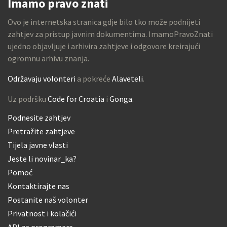
Imamo pravo znati
Ovo je internetska stranica gdje bilo tko može podnijeti
zahtjev za pristup javnim dokumentima. ImamoPravoZnati
ujedno objavljuje i arhivira zahtjeve i odgovore kreirajući
ogromnu arhivu znanja.
Održavaju volonteri
a pokreće
Alaveteli
.
Uz podršku
Code for Croatia
i
Gonga
.
Podnesite zahtjev
Pretražite zahtjeve
Tijela javne vlasti
Jeste li novinar_ka?
Pomoć
Kontaktirajte nas
Postanite naš volonter
Privatnost i kolačići
API za programere