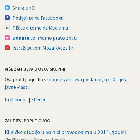
Share on X
Podijelite na Facebooku
Pišite o tome na Mediumu
Donate
to Imamo pravo znati
Istraži putem MozaikVeza.hr
VIŠE ZAHTJEVA U OVOJ SKUPINI
Ovaj zahtjev je dio
skupnog zahtjeva poslanog na 50 tijela
javne vlasti
Prethodna
|
Sljedeći
ZAHTJEVI POPUT OVOG
Kliničke studije u bolnici provedenima u 2014. godini
Klinička bolnica Dubrava, Zagreb