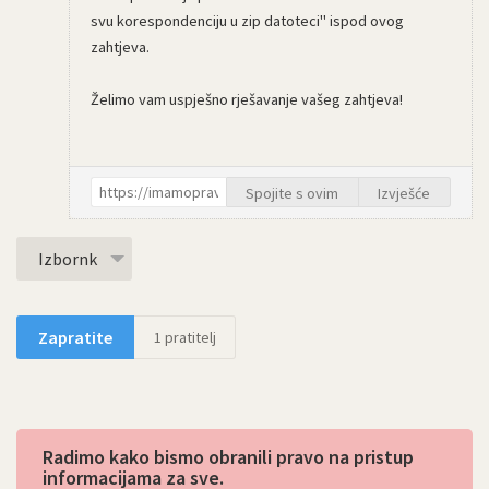
svu korespondenciju u zip datoteci" ispod ovog
zahtjeva.
Želimo vam uspješno rješavanje vašeg zahtjeva!
Spojite s ovim
Izvješće
Izbornk
Zapratite
1
pratitelj
Radimo kako bismo obranili pravo na pristup
informacijama za sve.