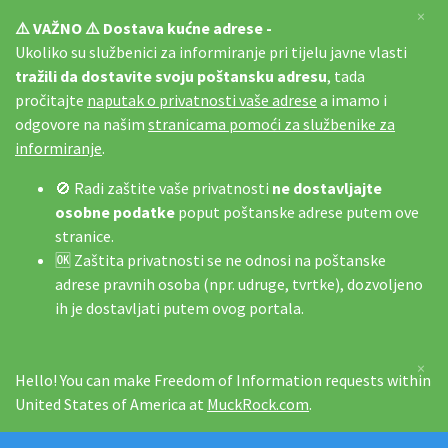
×
⚠️ VAŽNO ⚠️ Dostava kućne adrese -
Ukoliko su službenici za informiranje pri tijelu javne vlasti
tražili da dostavite svoju poštansku adresu
, tada
pročitajte
naputak o privatnosti vaše adrese
a imamo i
odgovore na našim
stranicama pomoći za službenike za
informiranje
.
🚫 Radi zaštite vaše privatnosti
ne dostavljajte
osobne podatke
poput poštanske adrese putem ove
stranice.
🆗 Zaštita privatnosti se ne odnosi na poštanske
adrese pravnih osoba (npr. udruge, tvrtke), dozvoljeno
ih je dostavljati putem ovog portala.
×
Hello! You can make Freedom of Information requests within
United States of America at
MuckRock.com
.