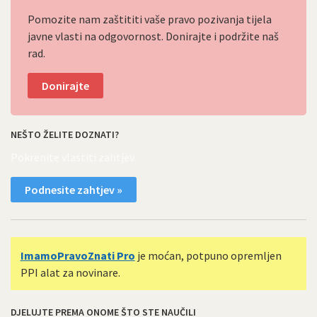
Pomozite nam zaštititi vaše pravo pozivanja tijela
javne vlasti na odgovornost. Donirajte i podržite naš
rad.
Donirajte
NEŠTO ŽELITE DOZNATI?
Pokrenite vlastiti zahtjev
Podnesite zahtjev »
ImamoPravoZnati Pro
je moćan, potpuno opremljen
PPI alat za novinare.
DJELUJTE PREMA ONOME ŠTO STE NAUČILI