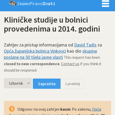
Imamo pra
Kliničke studije u bolnici
provedenima u 2014. godini
Zahtjev za pristup informacijama od
David Tadis
za
Opća županijska bolnica Vinkovci
kao dio
skupine
poslane na 50 tijela javne vlasti
This request has been
closed to new correspondence
.
Contact us
if you think it
should be reopened.
Izbornk
Zapratite
1
pratitelj
Odgovor na ovaj zahtjev
kasni
. Po zakonu,
Opća