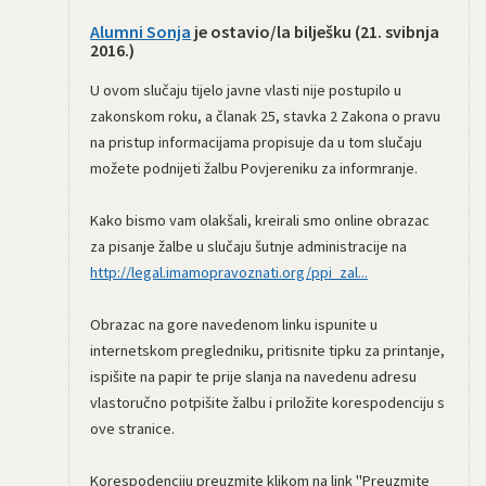
Alumni Sonja
je ostavio/la bilješku (
21. svibnja
2016.
)
U ovom slučaju tijelo javne vlasti nije postupilo u
zakonskom roku, a članak 25, stavka 2 Zakona o pravu
na pristup informacijama propisuje da u tom slučaju
možete podnijeti žalbu Povjereniku za informranje.
Kako bismo vam olakšali, kreirali smo online obrazac
za pisanje žalbe u slučaju šutnje administracije na
http://legal.imamopravoznati.org/ppi_zal...
Obrazac na gore navedenom linku ispunite u
internetskom pregledniku, pritisnite tipku za printanje,
ispišite na papir te prije slanja na navedenu adresu
vlastoručno potpišite žalbu i priložite korespodenciju s
ove stranice.
Korespodenciju preuzmite klikom na link "Preuzmite