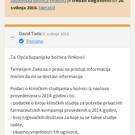
županijska bolnica Vinkovci
je
trebao odgovoriti
do
20.
svibnja 2016.
(
detalji
)
David Tadis
5. svibnja 2016.
Poslano
Za: Opća županijska bolnica Vinkovci
Temeljem Zakona o pravu na pristup informacija
molim da mi se dostavi informacija:
Podaci o kliničkim studijama u bolnici iz naslova
provedenima u 2014. godini i to:
- podatke o broju kliničkih studija za potrebe privatnih
farmaceutskih kompanija provedenih u 2014. godini,
- broj trgovačkih društava za koje su se takve studije
radile,
- ukupnoj vrijednosti tih ugovora,