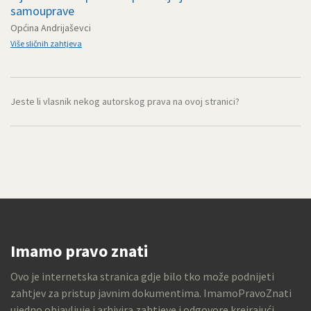
samouprave
Općina Andrijaševci
Više sličnih zahtjeva
Jeste li vlasnik nekog autorskog prava na ovoj stranici?
Imamo pravo znati
Ovo je internetska stranica gdje bilo tko može podnijeti
zahtjev za pristup javnim dokumentima. ImamoPravoZnati
ujedno objavljuje i arhivira zahtjeve i odgovore kreirajući