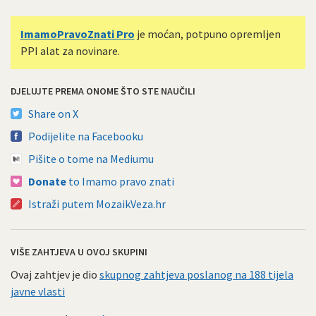
ImamoPravoZnati Pro
je moćan, potpuno opremljen
PPI alat za novinare.
DJELUJTE PREMA ONOME ŠTO STE NAUČILI
Share on X
Podijelite na Facebooku
Pišite o tome na Mediumu
Donate
to Imamo pravo znati
Istraži putem MozaikVeza.hr
VIŠE ZAHTJEVA U OVOJ SKUPINI
Ovaj zahtjev je dio
skupnog zahtjeva poslanog na 188 tijela
javne vlasti