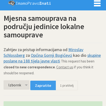
Imamo pra
Mjesna samouprava na
području jedinice lokalne
samouprave
Zahtjev za pristup informacijama od
Miroslav
Schlossberg
za
Općina Gornji Bogićevci
kao dio
skupine
poslane na 188 tijela javne vlasti
This request has been
closed to new correspondence
.
Contact us
if you think it
should be reopened.
Izbornk
Zapratite
1
pratitelj