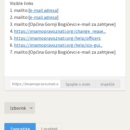
Visible links
1. mailto:[
e-mail adresa
]
2. mailto:[
e-mail adresa
]
3. mailto:[Općina Gornji Bogićevci e-mail za zahtjeve]
4.
https://imamopravoznati.org/change_reque...
5.
https://imamopravoznati.org/help/officers
6.
https://imamopravoznati.org/help/ico-gui...
7. mailto:[Općina Gornji Bogićevci e-mail za zahtjeve]
Spojite s ovim
Izvješće
Izbornk
Zapratite
1
pratitelj