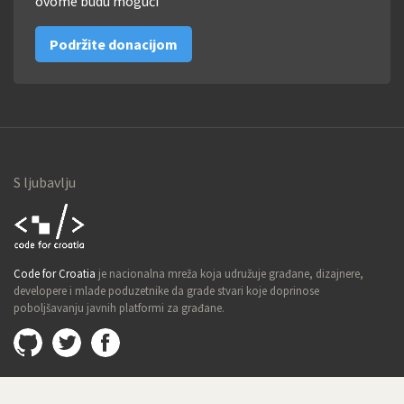
ovome budu mogući
Podržite donacijom
S ljubavlju
Code for
Code for Croatia
je nacionalna mreža koja udružuje građane, dizajnere,
Croatia
developere i mlade poduzetnike da grade stvari koje doprinose
poboljšavanju javnih platformi za građane.
Github
@imamopravoznati
Facebook