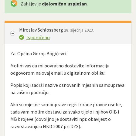
Zahtjev je
djelomično uspješan
.
Miroslav Schlossberg
28. siječnja 2023.
Isporučeno
Za: Općina Gornji Bogićevci
Molim vas da mi povratno dostavite informaciju
odgovorom na ovaj email u digitalnom obliku:
Popis koji sadrži nazive osnovanih mjesnih samouprava
na vašem području.
Ako su mjesne samouprave registrirane pravne osobe,
tada vam molim dostavu za svako tijelo i njihov OIB i
MB brojeve (dovoljno je dostaviti npr. obavijest o
razvrstavanju u NKD 2007 pri DZS).