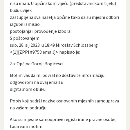
nisu imali. U općinskom vijeću (predstavničkom tijelu)
budu uvijek
zastupljena sva naselja općine tako da su mjesni odbori
izgubili smisao
postojanja i provođenje izbora.
S poštovanjem
sub, 28. sij 2023. u 18:49 Miroslav Schlossberg
<[1][ZPPI #9758 email]> napisao je:
Za: Općina Gornji Bogićevci
Molim vas da mi povratno dostavite informaciju
odgovorom na ovaj email u
digitalnom obliku:
Popis koji sadrži nazive osnovanih mjesnih samouprava
na vašem području.
Ako su mjesne samouprave registrirane pravne osobe,
tada vam molim