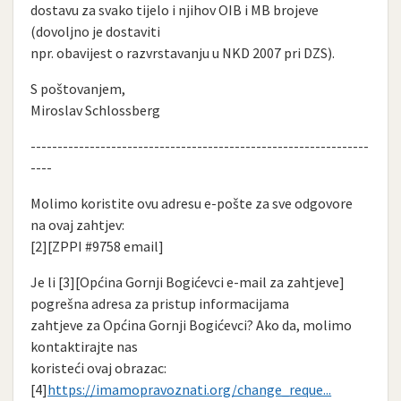
dostavu za svako tijelo i njihov OIB i MB brojeve
(dovoljno je dostaviti
npr. obavijest o razvrstavanju u NKD 2007 pri DZS).
S poštovanjem,
Miroslav Schlossberg
---------------------------------------------------------------
----
Molimo koristite ovu adresu e-pošte za sve odgovore
na ovaj zahtjev:
[2][ZPPI #9758 email]
Je li [3][Općina Gornji Bogićevci e-mail za zahtjeve]
pogrešna adresa za pristup informacijama
zahtjeve za Općina Gornji Bogićevci? Ako da, molimo
kontaktirajte nas
koristeći ovaj obrazac:
[4]
https://imamopravoznati.org/change_reque...