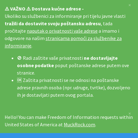
×
⚠️ VAŽNO ⚠️ Dostava kućne adrese -
Ukoliko su službenici za informiranje pri tijelu javne vlasti
tražili da dostavite svoju poštansku adresu
, tada
pročitajte
naputak o privatnosti vaše adrese
a imamo i
odgovore na našim
stranicama pomoći za službenike za
informiranje
.
🚫 Radi zaštite vaše privatnosti
ne dostavljajte
osobne podatke
poput poštanske adrese putem ove
stranice.
🆗 Zaštita privatnosti se ne odnosi na poštanske
adrese pravnih osoba (npr. udruge, tvrtke), dozvoljeno
ih je dostavljati putem ovog portala.
×
Hello! You can make Freedom of Information requests within
United States of America at
MuckRock.com
.