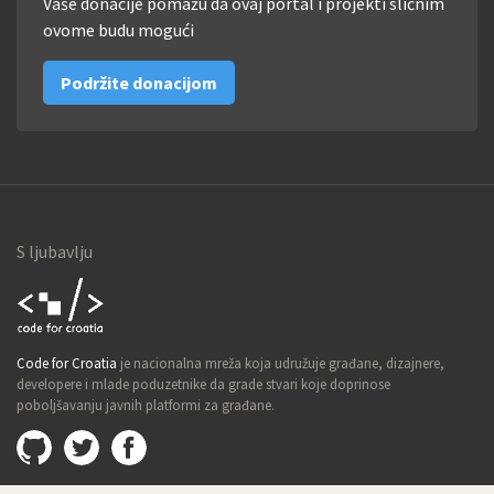
Vaše donacije pomažu da ovaj portal i projekti sličnim
ovome budu mogući
Podržite donacijom
S ljubavlju
Code for
Code for Croatia
je nacionalna mreža koja udružuje građane, dizajnere,
Croatia
developere i mlade poduzetnike da grade stvari koje doprinose
poboljšavanju javnih platformi za građane.
Github
@imamopravoznati
Facebook