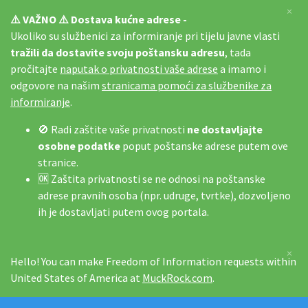
×
⚠️ VAŽNO ⚠️ Dostava kućne adrese -
Ukoliko su službenici za informiranje pri tijelu javne vlasti
tražili da dostavite svoju poštansku adresu
, tada
pročitajte
naputak o privatnosti vaše adrese
a imamo i
odgovore na našim
stranicama pomoći za službenike za
informiranje
.
🚫 Radi zaštite vaše privatnosti
ne dostavljajte
osobne podatke
poput poštanske adrese putem ove
stranice.
🆗 Zaštita privatnosti se ne odnosi na poštanske
adrese pravnih osoba (npr. udruge, tvrtke), dozvoljeno
ih je dostavljati putem ovog portala.
×
Hello! You can make Freedom of Information requests within
United States of America at
MuckRock.com
.