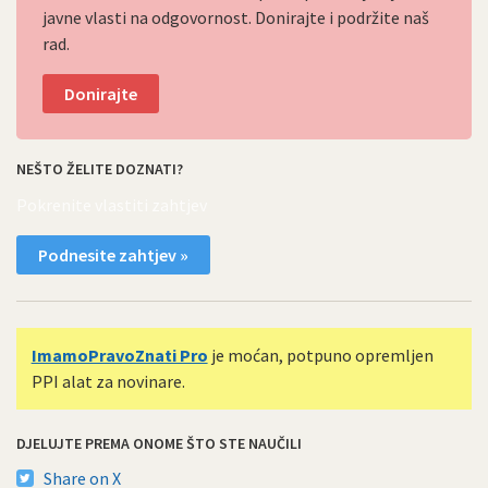
javne vlasti na odgovornost. Donirajte i podržite naš
rad.
Donirajte
NEŠTO ŽELITE DOZNATI?
Pokrenite vlastiti zahtjev
Podnesite zahtjev »
ImamoPravoZnati Pro
je moćan, potpuno opremljen
PPI alat za novinare.
DJELUJTE PREMA ONOME ŠTO STE NAUČILI
Share on X