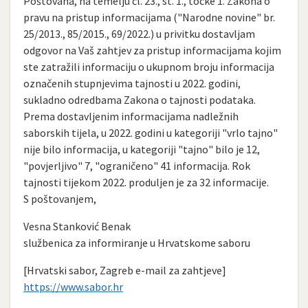
Poštovana, na temelju čl. 23., st. 1., točke 1. Zakona o
pravu na pristup informacijama ("Narodne novine" br.
25/2013., 85/2015., 69/2022.) u privitku dostavljam
odgovor na Vaš zahtjev za pristup informacijama kojim
ste zatražili informaciju o ukupnom broju informacija
označenih stupnjevima tajnosti u 2022. godini,
sukladno odredbama Zakona o tajnosti podataka.
Prema dostavljenim informacijama nadležnih
saborskih tijela, u 2022. godini u kategoriji "vrlo tajno"
nije bilo informacija, u kategoriji "tajno" bilo je 12,
"povjerljivo" 7, "ograničeno" 41 informacija. Rok
tajnosti tijekom 2022. produljen je za 32 informacije.
S poštovanjem,
Vesna Stanković Benak
službenica za informiranje u Hrvatskome saboru
[Hrvatski sabor, Zagreb e-mail za zahtjeve]
https://www.sabor.hr