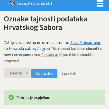
Imamo pra
Oznake tajnosti podataka
Hrvatskog Sabora
Zahtjev za pristup informacijama od
Sara Maksimović
za
Hrvatski sabor, Zagreb
This request has been
closed to
new correspondence
.
Contact us
if you think it should be
reopened.
Izbornk
Zapratite
1
pratitelj
Zahtjev je
uspješan
.