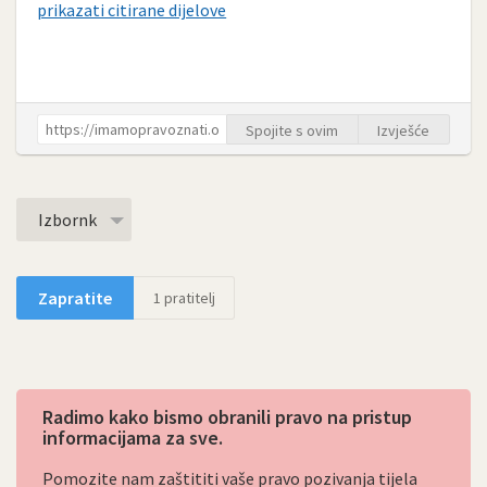
prikazati citirane dijelove
Spojite s ovim
Izvješće
Izbornk
Zapratite
1
pratitelj
Radimo kako bismo obranili pravo na pristup
informacijama za sve.
Pomozite nam zaštititi vaše pravo pozivanja tijela