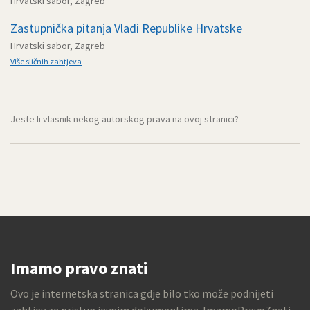
Hrvatski sabor, Zagreb
Zastupnička pitanja Vladi Republike Hrvatske
Hrvatski sabor, Zagreb
Više sličnih zahtjeva
Jeste li vlasnik nekog autorskog prava na ovoj stranici?
Imamo pravo znati
Ovo je internetska stranica gdje bilo tko može podnijeti
zahtjev za pristup javnim dokumentima. ImamoPravoZnati