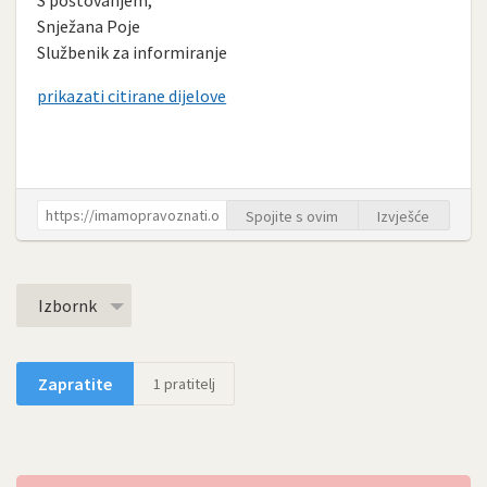
Snježana Poje
Službenik za informiranje
prikazati citirane dijelove
Spojite s ovim
Izvješće
Izbornk
Zapratite
1
pratitelj