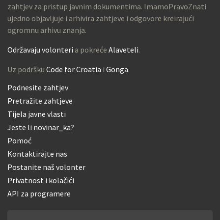
zahtjev za pristup javnim dokumentima. ImamoPravoZnati
ujedno objavljuje i arhivira zahtjeve i odgovore kreirajući
ogromnu arhivu znanja.
Održavaju volonteri
a pokreće
Alaveteli
.
Uz podršku
Code for Croatia
i
Gonga
.
Podnesite zahtjev
Pretražite zahtjeve
Tijela javne vlasti
Jeste li novinar_ka?
Pomoć
Kontaktirajte nas
Postanite naš volonter
Privatnost i kolačići
API za programere