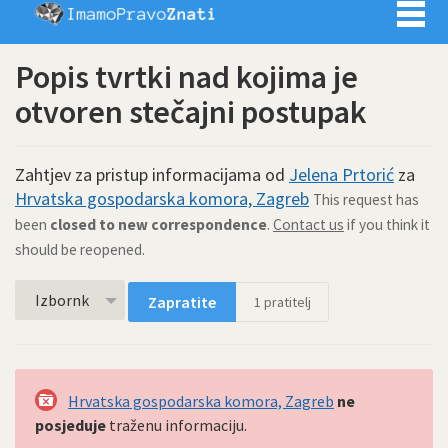
Imamo pra
Popis tvrtki nad kojima je
otvoren stečajni postupak
Zahtjev za pristup informacijama od
Jelena Prtorić
za
Hrvatska gospodarska komora, Zagreb
This request has
been
closed to new correspondence
.
Contact us
if you think it
should be reopened.
Izbornk
Zapratite
1
pratitelj
Hrvatska gospodarska komora, Zagreb
ne
posjeduje
traženu informaciju.