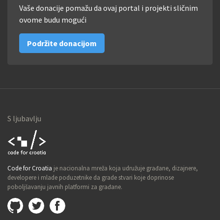
Vaše donacije pomažu da ovaj portal i projekti sličnim
ovome budu mogući
Podržite donacijom
S ljubavlju
Code for
Code for Croatia
je nacionalna mreža koja udružuje građane, dizajnere,
Croatia
developere i mlade poduzetnike da grade stvari koje doprinose
poboljšavanju javnih platformi za građane.
Github
@imamopravoznati
Facebook