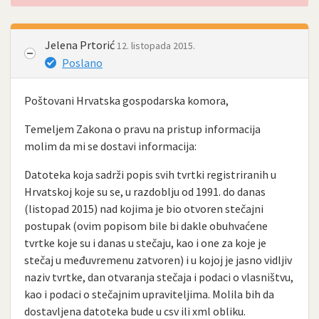
Jelena Prtorić
12. listopada 2015.
Poslano
Poštovani Hrvatska gospodarska komora,
Temeljem Zakona o pravu na pristup informacija
molim da mi se dostavi informacija:
Datoteka koja sadrži popis svih tvrtki registriranih u
Hrvatskoj koje su se, u razdoblju od 1991. do danas
(listopad 2015) nad kojima je bio otvoren stečajni
postupak (ovim popisom bile bi dakle obuhvaćene
tvrtke koje su i danas u stečaju, kao i one za koje je
stečaj u međuvremenu zatvoren) i u kojoj je jasno vidljiv
naziv tvrtke, dan otvaranja stečaja i podaci o vlasništvu,
kao i podaci o stečajnim upraviteljima. Molila bih da
dostavljena datoteka bude u csv ili xml obliku.