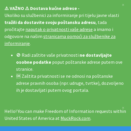
×
⚠️ VAŽNO ⚠️ Dostava kućne adrese -
Ukoliko su službenici za informiranje pri tijelu javne vlasti
tražili da dostavite svoju poštansku adresu
, tada
pročitajte
naputak o privatnosti vaše adrese
a imamo i
odgovore na našim
stranicama pomoći za službenike za
informiranje
.
🚫 Radi zaštite vaše privatnosti
ne dostavljajte
osobne podatke
poput poštanske adrese putem ove
stranice.
🆗 Zaštita privatnosti se ne odnosi na poštanske
adrese pravnih osoba (npr. udruge, tvrtke), dozvoljeno
ih je dostavljati putem ovog portala.
×
Hello! You can make Freedom of Information requests within
United States of America at
MuckRock.com
.