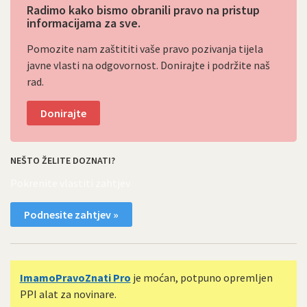
Radimo kako bismo obranili pravo na pristup
informacijama za sve.
Pomozite nam zaštititi vaše pravo pozivanja tijela
javne vlasti na odgovornost. Donirajte i podržite naš
rad.
Donirajte
NEŠTO ŽELITE DOZNATI?
Pokrenite vlastiti zahtjev
Podnesite zahtjev »
ImamoPravoZnati Pro
je moćan, potpuno opremljen
PPI alat za novinare.