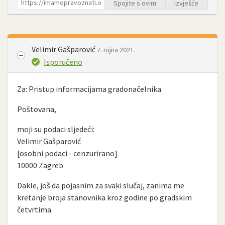
Spojite s ovim
Izvješće
Velimir Gašparović
7. rujna 2021.
Isporučeno
Za: Pristup informacijama gradonačelnika
Poštovana,
moji su podaci sljedeći:
Velimir Gašparović
[osobni podaci - cenzurirano]
10000 Zagreb
Dakle, još da pojasnim za svaki slučaj, zanima me
kretanje broja stanovnika kroz godine po gradskim
četvrtima.