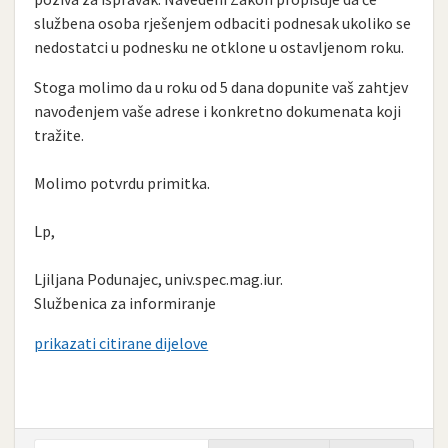
službena osoba rješenjem odbaciti podnesak ukoliko se
nedostatci u podnesku ne otklone u ostavljenom roku.
Stoga molimo da u roku od 5 dana dopunite vaš zahtjev
navođenjem vaše adrese i konkretno dokumenata koji
tražite.
Molimo potvrdu primitka.
Lp,
Ljiljana Podunajec, univ.spec.mag.iur.
Službenica za informiranje
prikazati citirane dijelove