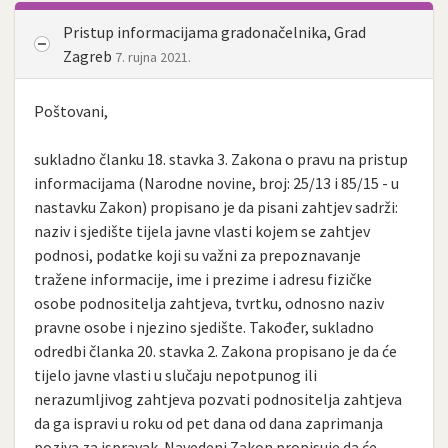
Pristup informacijama gradonačelnika, Grad
Zagreb
7. rujna 2021.
Poštovani,
sukladno članku 18. stavka 3. Zakona o pravu na pristup
informacijama (Narodne novine, broj: 25/13 i 85/15 - u
nastavku Zakon) propisano je da pisani zahtjev sadrži:
naziv i sjedište tijela javne vlasti kojem se zahtjev
podnosi, podatke koji su važni za prepoznavanje
tražene informacije, ime i prezime i adresu fizičke
osobe podnositelja zahtjeva, tvrtku, odnosno naziv
pravne osobe i njezino sjedište. Također, sukladno
odredbi članka 20. stavka 2. Zakona propisano je da će
tijelo javne vlasti u slučaju nepotpunog ili
nerazumljivog zahtjeva pozvati podnositelja zahtjeva
da ga ispravi u roku od pet dana od dana zaprimanja
poziva za ispravak. Navedeni Zakon propisuje da će