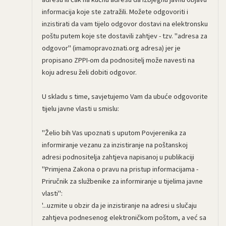
informacija koje ste zatražili. Možete odgovoriti i
inzistirati da vam tijelo odgovor dostavi na elektronsku
poštu putem koje ste dostavili zahtjev - tzv. "adresa za
odgovor" (imamopravoznati.org adresa) jer je
propisano ZPPI-om da podnositelj može navesti na
koju adresu želi dobiti odgovor.
U skladu s time, savjetujemo Vam da ubuće odgovorite
tijelu javne vlasti u smislu:
"Želio bih Vas upoznati s uputom Povjerenika za
informiranje vezanu za inzistiranje na poštanskoj
adresi podnositelja zahtjeva napisanoj u publikaciji
"Primjena Zakona o pravu na pristup informacijama -
Priručnik za službenike za informiranje u tijelima javne
vlasti":
'...uzmite u obzir da je inzistiranje na adresi u slučaju
zahtjeva podnesenog elektroničkom poštom, a već sa