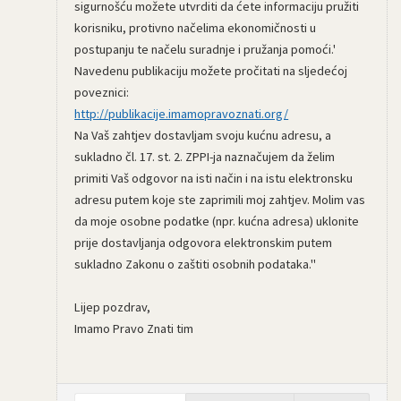
sigurnošću možete utvrditi da ćete informaciju pružiti
korisniku, protivno načelima ekonomičnosti u
postupanju te načelu suradnje i pružanja pomoći.'
Navedenu publikaciju možete pročitati na sljedećoj
poveznici:
http://publikacije.imamopravoznati.org/
Na Vaš zahtjev dostavljam svoju kućnu adresu, a
sukladno čl. 17. st. 2. ZPPI-ja naznačujem da želim
primiti Vaš odgovor na isti način i na istu elektronsku
adresu putem koje ste zaprimili moj zahtjev. Molim vas
da moje osobne podatke (npr. kućna adresa) uklonite
prije dostavljanja odgovora elektronskim putem
sukladno Zakonu o zaštiti osobnih podataka."
Lijep pozdrav,
Imamo Pravo Znati tim