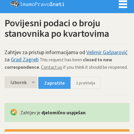
Imamo pra
Povijesni podaci o broju
stanovnika po kvartovima
Zahtjev za pristup informacijama od
Velimir Gašparović
za
Grad Zagreb
This request has been
closed to new
correspondence
.
Contact us
if you think it should be reopened.
Izbornk
Zapratite
2
pratitelja
Zahtjev je
djelomično uspješan
.