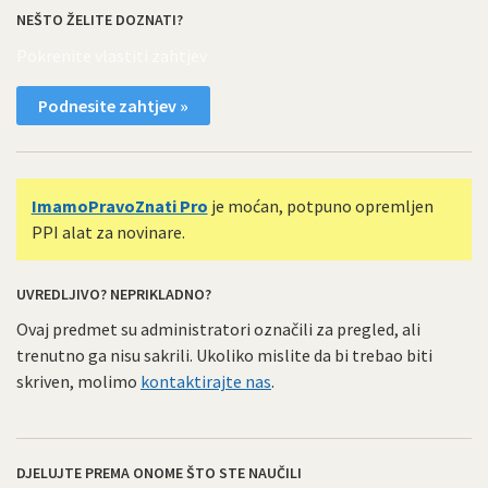
NEŠTO ŽELITE DOZNATI?
Pokrenite vlastiti zahtjev
Podnesite zahtjev »
ImamoPravoZnati Pro
je moćan, potpuno opremljen
PPI alat za novinare.
UVREDLJIVO? NEPRIKLADNO?
Ovaj predmet su administratori označili za pregled, ali
trenutno ga nisu sakrili. Ukoliko mislite da bi trebao biti
skriven, molimo
kontaktirajte nas
.
DJELUJTE PREMA ONOME ŠTO STE NAUČILI