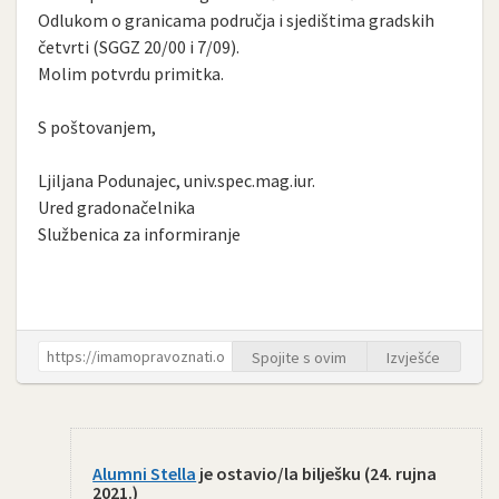
Odlukom o granicama područja i sjedištima gradskih
četvrti (SGGZ 20/00 i 7/09).
Molim potvrdu primitka.
S poštovanjem,
Ljiljana Podunajec, univ.spec.mag.iur.
Ured gradonačelnika
Službenica za informiranje
Spojite s ovim
Izvješće
Alumni Stella
je ostavio/la bilješku (
24. rujna
2021.
)