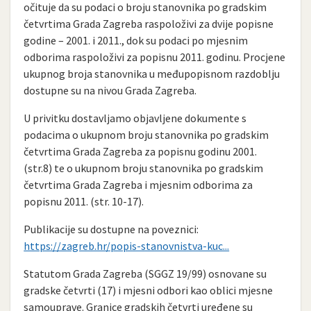
očituje da su podaci o broju stanovnika po gradskim
četvrtima Grada Zagreba raspoloživi za dvije popisne
godine – 2001. i 2011., dok su podaci po mjesnim
odborima raspoloživi za popisnu 2011. godinu. Procjene
ukupnog broja stanovnika u međupopisnom razdoblju
dostupne su na nivou Grada Zagreba.
U privitku dostavljamo objavljene dokumente s
podacima o ukupnom broju stanovnika po gradskim
četvrtima Grada Zagreba za popisnu godinu 2001.
(str.8) te o ukupnom broju stanovnika po gradskim
četvrtima Grada Zagreba i mjesnim odborima za
popisnu 2011. (str. 10-17).
Publikacije su dostupne na poveznici:
https://zagreb.hr/popis-stanovnistva-kuc...
Statutom Grada Zagreba (SGGZ 19/99) osnovane su
gradske četvrti (17) i mjesni odbori kao oblici mjesne
samouprave. Granice gradskih četvrti uređene su