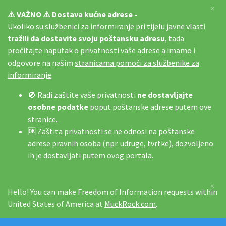
×
⚠️ VAŽNO ⚠️ Dostava kućne adrese -
Ukoliko su službenici za informiranje pri tijelu javne vlasti
tražili da dostavite svoju poštansku adresu
, tada
pročitajte
naputak o privatnosti vaše adrese
a imamo i
odgovore na našim
stranicama pomoći za službenike za
informiranje
.
🚫 Radi zaštite vaše privatnosti
ne dostavljajte
osobne podatke
poput poštanske adrese putem ove
stranice.
🆗 Zaštita privatnosti se ne odnosi na poštanske
adrese pravnih osoba (npr. udruge, tvrtke), dozvoljeno
ih je dostavljati putem ovog portala.
×
Hello! You can make Freedom of Information requests within
United States of America at
MuckRock.com
.