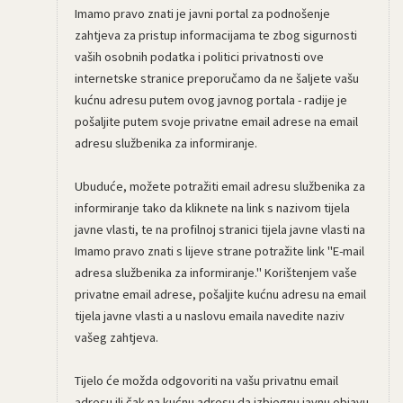
Imamo pravo znati je javni portal za podnošenje
zahtjeva za pristup informacijama te zbog sigurnosti
vaših osobnih podatka i politici privatnosti ove
internetske stranice preporučamo da ne šaljete vašu
kućnu adresu putem ovog javnog portala - radije je
pošaljite putem svoje privatne email adrese na email
adresu službenika za informiranje.
Ubuduće, možete potražiti email adresu službenika za
informiranje tako da kliknete na link s nazivom tijela
javne vlasti, te na profilnoj stranici tijela javne vlasti na
Imamo pravo znati s lijeve strane potražite link "E-mail
adresa službenika za informiranje." Korištenjem vaše
privatne email adrese, pošaljite kućnu adresu na email
tijela javne vlasti a u naslovu emaila navedite naziv
vašeg zahtjeva.
Tijelo će možda odgovoriti na vašu privatnu email
adresu ili čak na kućnu adresu da izbjegnu javnu objavu