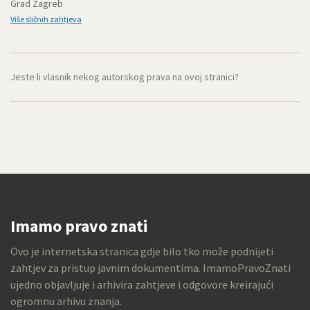
Grad Zagreb
Više sličnih zahtjeva
Jeste li vlasnik nekog autorskog prava na ovoj stranici?
Imamo pravo znati
Ovo je internetska stranica gdje bilo tko može podnijeti
zahtjev za pristup javnim dokumentima. ImamoPravoZnati
ujedno objavljuje i arhivira zahtjeve i odgovore kreirajući
ogromnu arhivu znanja.